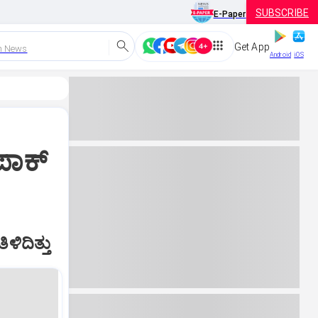
SUBSCRIBE
E-Paper
Get App
h News
Android
iOS
ಪಾಕ್
ಿದಿತ್ತು