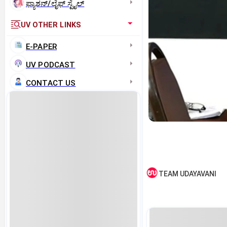
ಫ್ಯಾಶನ್/ಲೈಫ್‌ ಸ್ಟೈಲ್
UV OTHER LINKS
E-PAPER
UV PODCAST
CONTACT US
TEAM UDAYAVANI