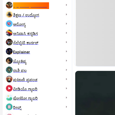
ಇಸ್ರೇಲ್- ಇರಾನ್‌ ಯುದ್ಧ
ಶಿಕ್ಷಣ / ಉದ್ಯೋಗ
ಆರೋಗ್ಯ
ಅನಿವಾಸಿ ಕನ್ನಡಿಗ
ಸೆಲೆಬ್ರಿಟಿ ಕಾರ್ನರ್‌
Explainer
ಜ್ಯೋತಿಷ್ಯ
ರಾಶಿ ಫಲ
ಪುಟಾಣಿ ಪ್ರಪಂಚ
ವೀಡಿಯೊ ಗ್ಯಾಲರಿ
ಫೋಟೋ ಗ್ಯಾಲರಿ
ರೀಲ್ಸ್