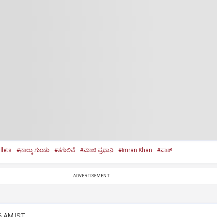
llets
#ನಾಲ್ಕು ಗುಂಡು
#ತಗುಲಿವೆ
#ಮಾಜಿ ಪ್ರಧಾನಿ
#Imran Khan
#ಪಾಕ್‌
ADVERTISEMENT
6 AM IST