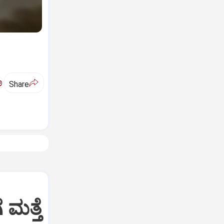
ಅ
Share
 ಮತ್ತೆ