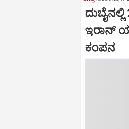
ದುಬೈನಲ್ಲ
ಇರಾನ್ ಯು
ಕಂಪನ