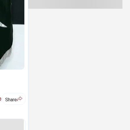
ಅ
Share