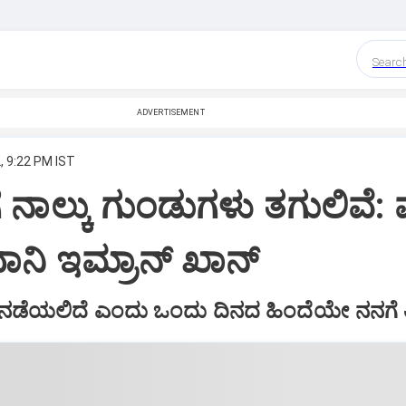
Searc
ADVERTISEMENT
, 9:22 PM IST
 ನಾಲ್ಕು ಗುಂಡುಗಳು ತಗುಲಿವೆ: 
ಧಾನಿ ಇಮ್ರಾನ್ ಖಾನ್
 ನಡೆಯಲಿದೆ ಎಂದು ಒಂದು ದಿನದ ಹಿಂದೆಯೇ ನನಗೆ ತಿಳ