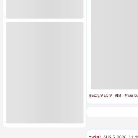
#ಇಮ್ರಾನ್‌ ಖಾನ್‌
#hit
#four bu
ಜಗತ್ತು
AUG 5, 2026, 11:4