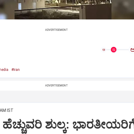
ADVERTISEMENT
ಅ
media
#Iran
ADVERTISEMENT
 AM IST
 ಹೆಚ್ಚುವರಿ ಶುಲ್ಕ: ಭಾರತೀಯರಿಗೆ