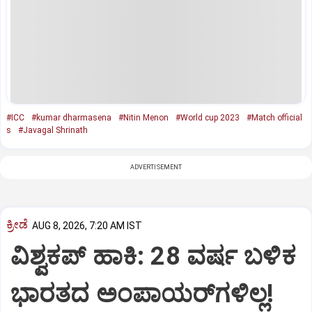
#ICC
#kumar dharmasena
#Nitin Menon
#World cup 2023
#Match official
s
#Javagal Shrinath
ADVERTISEMENT
ಕ್ರೀಡೆ
AUG 8, 2026, 7:20 AM IST
ವಿಶ್ವಕಪ್‌ ಹಾಕಿ: 28 ವರ್ಷ ಬಳಿಕ
ಭಾರತದ ಅಂಪಾಯರ್‌ಗಳಿಲ್ಲ!