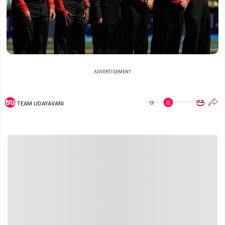
ADVERTISEMENT
ಅ
ಅ
TEAM UDAYAVANI