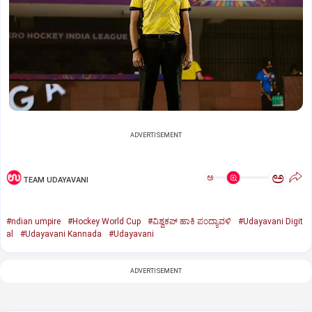
ADVERTISEMENT
ಅ
ಅ
TEAM UDAYAVANI
#ndian umpire
#Hockey World Cup
#ವಿಶ್ವಕಪ್‌ ಹಾಕಿ ಪಂದ್ಯಾವಳಿ
#Udayavani Digit
al
#Udayavani Kannada
#Udayavani
ADVERTISEMENT