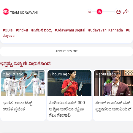
ಅ
ಅ
TEAM UDAYAVANI
#ODIs
#cricket
#ಏಕದಿನ ಪಂದ್ಯ
#Udayavani Digital
#Udayavani Kannada
#U
dayavani
ADVERTISEMENT
ಇನ್ನಷ್ಟು ಸುದ್ದಿ ಈ ವಿಭಾಗದಿಂದ
2 hours ago
3 hours ago
4 hours ago
ಭಾರತ ಲಂಕಾ ಟೆಸ್ಟ್:
ಕೊರಿಯಾ ಸೂಪರ್‌-300 :
ಸೇಂಟ್‌ ಲೂಯಿಸ್‌ ಚೆಸ್‌:
ಉಚಿತ ಪ್ರವೇಶ
ಅಶ್ಮಿತಾ ಚಾಲಿಹಾ-ರಕ್ಷಿತಾ
ಪ್ರಜ್ಞಾನಂದ ಚಾಂಪಿಯನ್‌
ಸೆಮಿ ಸೆಣಸಾಟ