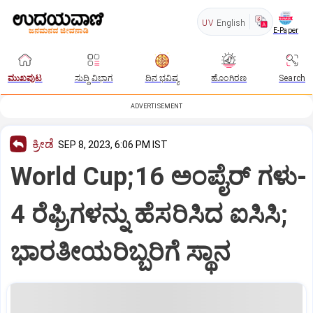
UV
English
E-Paper
ಮುಖಪುಟ
ಸುದ್ದಿ ವಿಭಾಗ
ದಿನ ಭವಿಷ್ಯ
ಹೊಂಗಿರಣ
Search
ADVERTISEMENT
ಕ್ರೀಡೆ
SEP 8, 2023, 6:06 PM IST
World Cup;16 ಅಂಪೈರ್ ಗಳು-
4 ರೆಫ್ರಿಗಳನ್ನು ಹೆಸರಿಸಿದ ಐಸಿಸಿ;
ಭಾರತೀಯರಿಬ್ಬರಿಗೆ ಸ್ಥಾನ