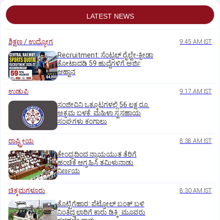
LATEST NEWS
ಶಿಕ್ಷಣ / ಉದ್ಯೋಗ
9:45 AM IST
Recruitment: ಸೆಂಟ್ರಲ್‌ ರೈಲ್ವೇ-ಕ್ರೀಡಾ
ಕೋಟಾದಡಿ 59 ಹುದ್ದೆಗಳಿಗೆ ಅರ್ಜಿ
ಆಹ್ವಾನ
ಉಡುಪಿ
9:17 AM IST
ಸಂಜೀವಿನಿ ಒಕ್ಕೂಟಗಳಲ್ಲಿ 56 ಲಕ್ಷ ರೂ.
ಅಕ್ರಮ ಬಳಕೆ: ಮಹಿಳಾ ಸ್ವಸಹಾಯ
ಸಂಘಗಳು ಕಂಗಾಲು
ರಾಷ್ಟ್ರೀಯ
8:38 AM IST
ಕೇಂದ್ರದಿಂದ ನ್ಯಾಯಯುತ ತೆರಿಗೆ
ಹಂಚಿಕೆ ಆಗ್ರಹಿಸಿ ತಮಿಳುನಾಡು
ನಿರ್ಣಯ
ಚಿಕ್ಕಮಗಳೂರು
8:30 AM IST
ಕೊಟ್ಟಿಗೆಹಾರ: ಪೆಟ್ರೋಲ್ ಬಂಕ್ ಬಳಿ
ನಿಂತಿದ್ದ ಲಾರಿಗೆ ಕಾರು ಡಿಕ್ಕಿ: ಮೂವರು