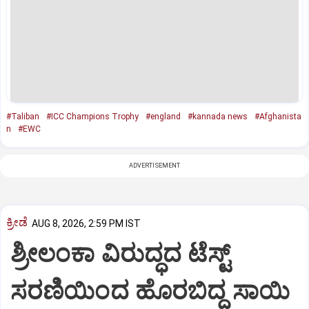
#Taliban
#ICC Champions Trophy
#england
#kannada news
#Afghanista
n
#EWC
ADVERTISEMENT
ಕ್ರೀಡೆ
AUG 8, 2026, 2:59 PM IST
ಶ್ರೀಲಂಕಾ ವಿರುದ್ಧದ ಟೆಸ್ಟ್
ಸರಣಿಯಿಂದ ಹೊರಬಿದ್ದ ಸಾಯಿ