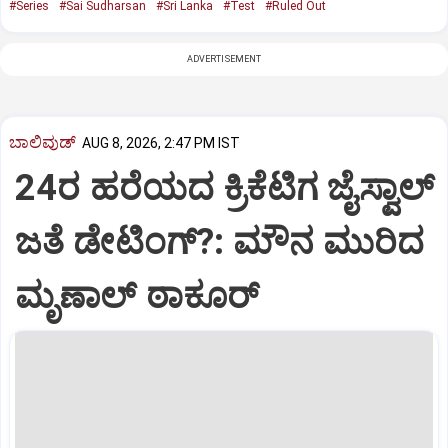
#Series
#Sai Sudharsan
#Sri Lanka
#Test
#Ruled Out
ADVERTISEMENT
ಬಾಲಿವುಡ್‌
AUG 8, 2026, 2:47 PM IST
24ರ ಹರೆಯದ ಕ್ರಿಕೆಟಿಗ ಜೈಸ್ವಾಲ್‌
ಜತೆ ಡೇಟಿಂಗ್?:‌ ಮೌನ ಮುರಿದ
ಮೃಣಾಲ್‌ ಠಾಕೂರ್