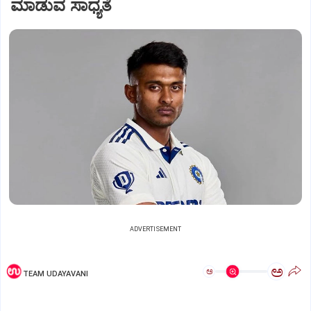
ಮಾಡುವ ಸಾಧ್ಯತೆ
ADVERTISEMENT
ಅ
ಅ
TEAM UDAYAVANI