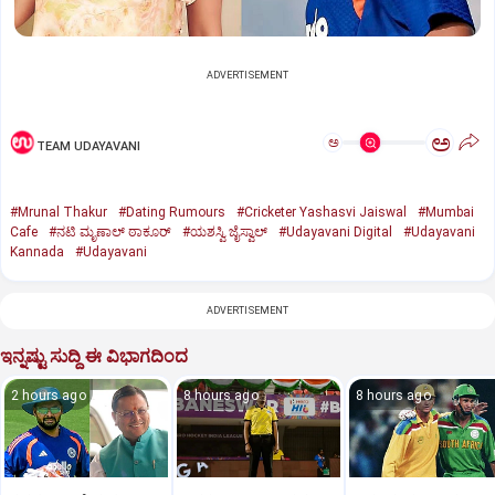
ADVERTISEMENT
ಅ
ಅ
TEAM UDAYAVANI
#Mrunal Thakur
#Dating Rumours
#Cricketer Yashasvi Jaiswal
#Mumbai
Cafe
#ನಟಿ ಮೃಣಾಲ್‌ ಠಾಕೂರ್‌
#ಯಶಸ್ವಿ ಜೈಸ್ವಾಲ್
#Udayavani Digital
#Udayavani
Kannada
#Udayavani
ADVERTISEMENT
ಇನ್ನಷ್ಟು ಸುದ್ದಿ ಈ ವಿಭಾಗದಿಂದ
2 hours ago
8 hours ago
8 hours ago