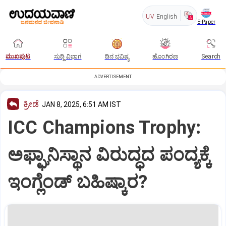
UV
English
E-Paper
ಮುಖಪುಟ
ಸುದ್ದಿ ವಿಭಾಗ
ದಿನ ಭವಿಷ್ಯ
ಹೊಂಗಿರಣ
Search
ADVERTISEMENT
ಕ್ರೀಡೆ
JAN 8, 2025, 6:51 AM IST
ICC Champions Trophy:
ಅಫ್ಘಾನಿಸ್ಥಾನ ವಿರುದ್ಧದ ಪಂದ್ಯಕ್ಕೆ
ಇಂಗ್ಲೆಂಡ್‌ ಬಹಿಷ್ಕಾರ?