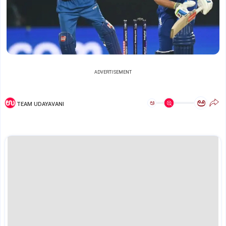
ADVERTISEMENT
ಅ
ಅ
TEAM UDAYAVANI