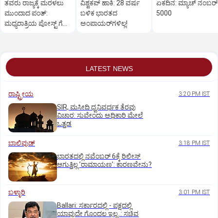
ತವರು ರಾಜ್ಯಕ್ಕೆ ಮರಳಲು
ವಿಶ್ವಕಪ್‌ ಹಾಕಿ: 28 ವರ್ಷ
ಏಕದಿನ: ಮ್ಯಾಚ್‌ ನಂಬರ್‌
ಮುಂದಾದ ಪಂತ್:‌
ಬಳಿಕ ಭಾರತದ
5000
ಮಧ್ಯರಾತ್ರಿಯ ಪೋಸ್ಟ್‌ ಗೆ
ಅಂಪಾಯರ್‌ಗಳಿಲ್ಲ!
ಸಿಎಂ ಧಾಮಿ ಪ್ರತಿಕ್ರಿಯೆ
LATEST NEWS
ರಾಷ್ಟ್ರೀಯ
3:20 PM IST
SIR, ಮಸೀದಿ ಧ್ವನಿವರ್ಧಕ ತೆರವು
ವಿಚಾರ: ಸುವೇಂದು ಅಧಿಕಾರಿ ಮೇಲೆ
ಒತ್ತಡ
ಬಾಲಿವುಡ್‌
3:18 PM IST
ಭಾರತದಲ್ಲಿ ನವೆಂಬರ್‌ 6ಕ್ಕೆ ರಿಲೀಸ್‌
ಆಗುತ್ತಿಲ್ಲ ʼರಾಮಾಯಣʼ: ಕಾರಣವೇನು?
ಬಳ್ಳಾರಿ
3:01 PM IST
Ballari: ಸರ್ಕಾರದಲ್ಲಿ - ಪಕ್ಷದಲ್ಲಿ
ಯಾವುದೇ ಗೊಂದಲ ಇಲ್ಲ..: ಸಚಿವ