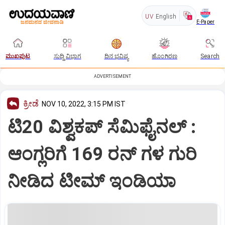
UV
English
E-Paper
ಮುಖಪುಟ
ಸುದ್ದಿ ವಿಭಾಗ
ದಿನ ಭವಿಷ್ಯ
ಹೊಂಗಿರಣ
Search
ADVERTISEMENT
ಕ್ರೀಡೆ
NOV 10, 2022, 3:15 PM IST
ಟಿ20 ವಿಶ್ವಕಪ್‍ ಸೆಮಿಫೈನಲ್ :
ಆಂಗ್ಲರಿಗೆ 169 ರನ್ ಗಳ ಗುರಿ
ನೀಡಿದ ಟೀಮ್ ಇಂಡಿಯಾ