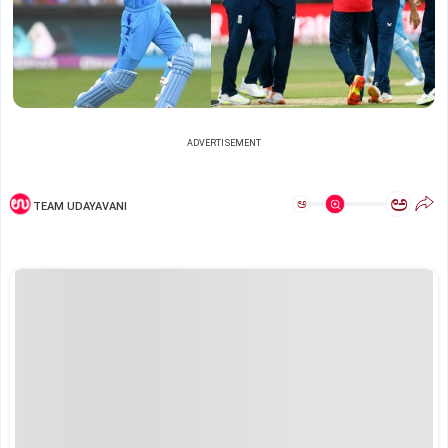
ADVERTISEMENT
ಅ
ಅ
TEAM UDAYAVANI