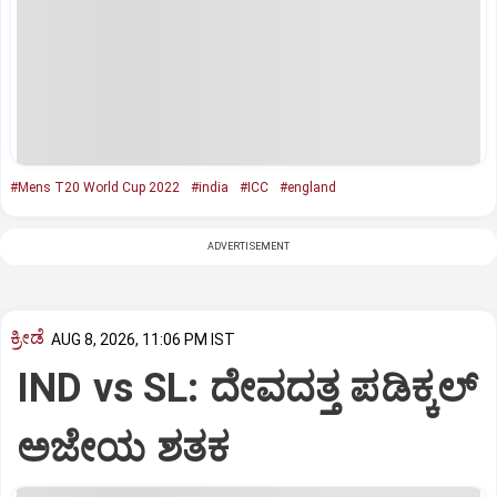
#Mens T20 World Cup 2022
#india
#ICC
#england
ADVERTISEMENT
ಕ್ರೀಡೆ
AUG 8, 2026, 11:06 PM IST
IND vs SL: ದೇವದತ್ತ ಪಡಿಕ್ಕಲ್‌
ಅಜೇಯ ಶತಕ