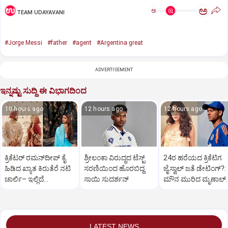
ಅ
ಅ
TEAM UDAYAVANI
#Jorge Messi
#father
#agent
#Argentina great
ADVERTISEMENT
ಇನ್ನಷ್ಟು ಸುದ್ದಿ ಈ ವಿಭಾಗದಿಂದ
10 hours ago
12 hours ago
12 hours ago
ಕ್ರಿಕೆಟರ್‌ ರಮನ್‌ದೀಪ್‌ ಕೈ
ಶ್ರೀಲಂಕಾ ವಿರುದ್ಧದ ಟೆಸ್ಟ್
24ರ ಹರೆಯದ ಕ್ರಿಕೆಟಿಗ
ಹಿಡಿದ ಖ್ಯಾತ ಕಿರುತೆರೆ ನಟಿ
ಸರಣಿಯಿಂದ ಹೊರಬಿದ್ದ
ಜೈಸ್ವಾಲ್‌ ಜತೆ ಡೇಟಿಂಗ್?:‌
ಚಾರ್ಲಿ– ಇಲ್ಲಿದೆ
ಸಾಯಿ ಸುದರ್ಶನ್
ಮೌನ ಮುರಿದ ಮೃಣಾಲ್‌
ಫೋಟೋಸ್
ಠಾಕೂರ್
LATEST NEWS