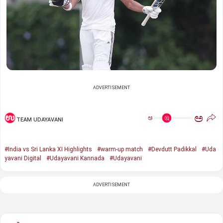
ADVERTISEMENT
ಅ
ಅ
TEAM UDAYAVANI
#India vs Sri Lanka XI Highlights
#warm-up match
#Devdutt Padikkal
#Uda
yavani Digital
#Udayavani Kannada
#Udayavani
ADVERTISEMENT