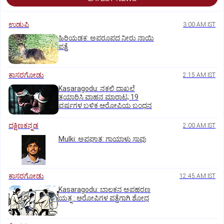
ಉಡುಪಿ
3:00 AM IST
ಹಿರಿಯಡಕ: ಅಪರೂಪದ ನೀರು ನಾಯಿ
ಪತ್ತೆ
ಕಾಸರಗೋಡು
2:15 AM IST
Kasaragodu: ನಕಲಿ ದಾಖಲೆ
ತಯಾರಿಸಿ ವಾಹನ ಮಾರಾಟ; 19
ವರ್ಷಗಳ ಬಳಿಕ ಆರೋಪಿಯ ಬಂಧನ
ದಕ್ಷಿಣಕನ್ನಡ
2:00 AM IST
Mulki: ಅಪಘಾತ: ಗಾಯಾಳು ಸಾವು
ಕಾಸರಗೋಡು
12:45 AM IST
Kasaragodu: ಬಾಲಕನ ಅಪಹರಣ
ಯತ್ನ : ಆರೋಪಿಗಳ ಪತ್ತೆಗಾಗಿ ಶೋಧ