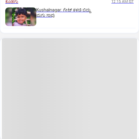
ಕೊಡಗು
12:15 AM IST
Kushalnagar: ಗೇಟ್ ಕಳಚಿ ಬಿದ್ದು
ಮಗು ಸಾವು