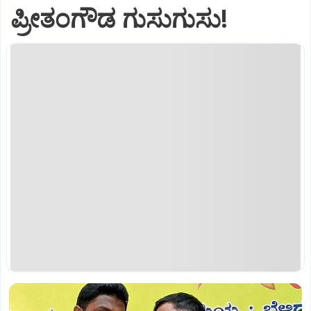
ಪ್ರೀತಂಗೌಡ ಗುಸುಗುಸು!