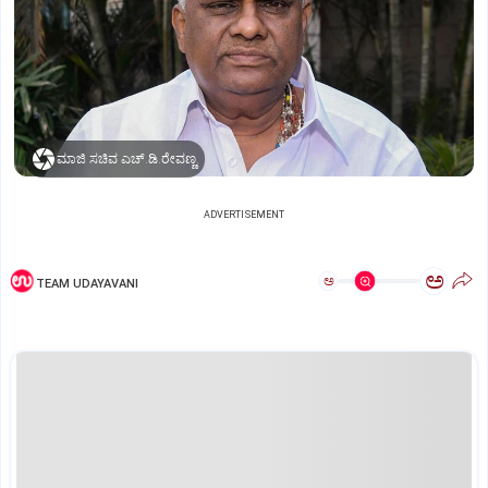
ಮಾಜಿ ಸಚಿವ ಎಚ್‌.ಡಿ.ರೇವಣ್ಣ.
ADVERTISEMENT
ಅ
ಅ
TEAM UDAYAVANI