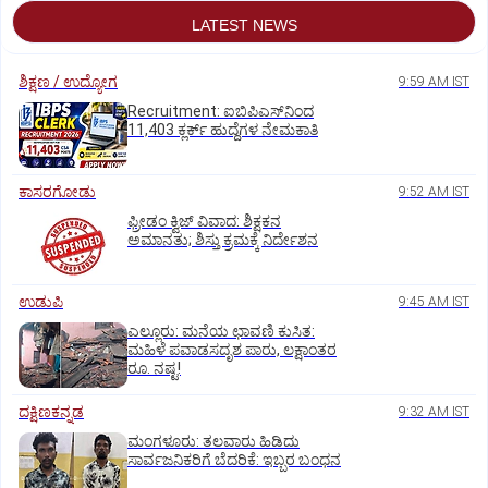
LATEST NEWS
ಶಿಕ್ಷಣ / ಉದ್ಯೋಗ
9:59 AM IST
Recruitment: ಐಬಿಪಿಎಸ್‌ನಿಂದ
11,403 ಕ್ಲರ್ಕ್‌ ಹುದ್ದೆಗಳ ನೇಮಕಾತಿ
ಕಾಸರಗೋಡು
9:52 AM IST
ಫ್ರೀಡಂ ಕ್ವಿಜ್‌ ವಿವಾದ: ಶಿಕ್ಷಕನ
ಅಮಾನತು; ಶಿಸ್ತು ಕ್ರಮಕ್ಕೆ ನಿರ್ದೇಶನ
ಉಡುಪಿ
9:45 AM IST
ಎಲ್ಲೂರು: ಮನೆಯ ಛಾವಣಿ ಕುಸಿತ:
ಮಹಿಳೆ ಪವಾಡಸದೃಶ ಪಾರು, ಲಕ್ಷಾಂತರ
ರೂ. ನಷ್ಟ!
ದಕ್ಷಿಣಕನ್ನಡ
9:32 AM IST
ಮಂಗಳೂರು: ತಲವಾರು ಹಿಡಿದು
ಸಾರ್ವಜನಿಕರಿಗೆ ಬೆದರಿಕೆ: ಇಬ್ಬರ ಬಂಧನ