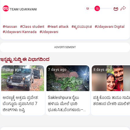
ಅ
ಅ
TEAM UDAYAVANI
#Hassan
#Class student
#Heart attack
#ಹೃದಯಾಘಾತ
#Udayavani Digital
#Udayavani Kannada
#Udayavani
ADVERTISEMENT
ಇನ್ನಷ್ಟು ಸುದ್ದಿ ಈ ವಿಭಾಗದಿಂದ
7 days ago
7 days ago
8 days ago
ಅರಣ್ಯಕ್ಕೆ ಅಕ್ರಮ ಪ್ರವೇಶ:
Sakleshpura:ರೈಲು
ಪತ್ನಿ ಕೊಂದು ತಾನೂ ಸಾವಿ
ಬೆಂಗ್ಳೂರು ಪ್ರವಾಸಿಗರ 7
ಹಳಿಯ ಮೇಲೆ ಭಾರಿ
ಶರಣಾದ ಬೇಕರಿ ಮಾಲಿಕ!
ಜೀಪ್‌ಗಳು ಜಪ್ತಿ
ಭೂಕುಸಿತ,ಬೆಂಗಳೂರು–
ಮಂಗಳೂರು ರೈಲು ಸಂಚಾರ
ಅಸ್ತವ್ಯಸ್ತ