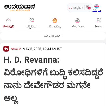
UV
English
E-Paper
ಮುಖಪುಟ
ಸುದ್ದಿ ವಿಭಾಗ
ದಿನ ಭವಿಷ್ಯ
ಹೊಂಗಿರಣ
Search
ADVERTISEMENT
ಹಾಸನ
MAY 5, 2025, 12:34 AM IST
H. D. Revanna:
ವಿರೋಧಿಗಳಿಗೆ ಬುದ್ಧಿ ಕಲಿಸದಿದ್ದರೆ
ನಾನು ದೇವೇಗೌಡರ ಮಗನೇ
ಅಲ್ಲ