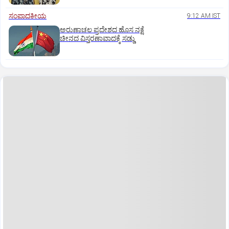
ಸಂಪಾದಕೀಯ
9:12 AM IST
ಅರುಣಾಚಲ ಪ್ರದೇಶದ ಹೊಸ ನಕ್ಷೆ
ಚೀನದ ವಿಸ್ತರಣಾವಾದಕ್ಕೆ ಸಡ್ಡು