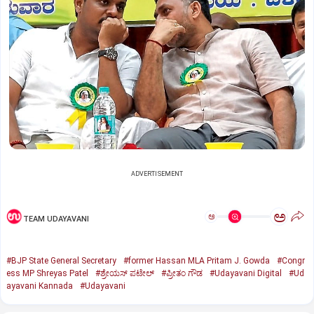
ADVERTISEMENT
ಅ
ಅ
TEAM UDAYAVANI
#BJP State General Secretary
#former Hassan MLA Pritam J. Gowda
#Congr
ess MP Shreyas Patel
#ಶ್ರೇಯಸ್ ಪಟೇಲ್
#ಪ್ರೀತಂ ಗೌಡ
#Udayavani Digital
#Ud
ayavani Kannada
#Udayavani