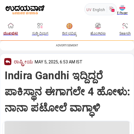
UV
English
E-Paper
ಮುಖಪುಟ
ಸುದ್ದಿ ವಿಭಾಗ
ದಿನ ಭವಿಷ್ಯ
ಹೊಂಗಿರಣ
Search
ADVERTISEMENT
ರಾಷ್ಟ್ರೀಯ
MAY 5, 2025, 6:53 AM IST
Indira Gandhi ಇದ್ದಿದ್ದರೆ
ಪಾಕಿಸ್ಥಾನ ಈಗಾಗಲೇ 4 ಹೋಳು:
ನಾನಾ ಪಟೋಲೆ ವಾಗ್ಧಾಳಿ