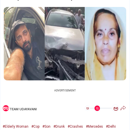
ADVERTISEMENT
ಅ
ಅ
TEAM UDAYAVANI
#Elderly Woman
#Cop
#Son
#Drunk
#Crashes
#Mercedes
#Delhi