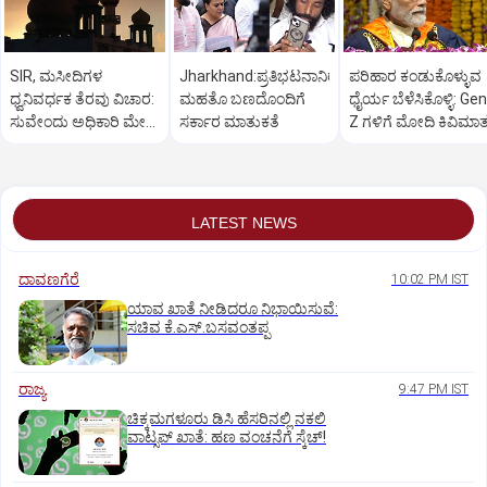
SIR, ಮಸೀದಿಗಳ
Jharkhand:ಪ್ರತಿಭಟನಾನಿರತ
ಪರಿಹಾರ ಕಂಡುಕೊಳ್ಳುವ
ಧ್ವನಿವರ್ಧಕ ತೆರವು ವಿಚಾರ:
ಮಹತೊ ಬಣದೊಂದಿಗೆ
ಧೈರ್ಯ ಬೆಳೆಸಿಕೊಳ್ಳಿ: Gen
ಸುವೇಂದು ಅಧಿಕಾರಿ ಮೇಲೆ
ಸರ್ಕಾರ ಮಾತುಕತೆ
Z ಗಳಿಗೆ ಮೋದಿ ಕಿವಿಮಾ
ಒತ್ತಡ
LATEST NEWS
ದಾವಣಗೆರೆ
10:02 PM IST
ಯಾವ ಖಾತೆ ನೀಡಿದರೂ ನಿಭಾಯಿಸುವೆ:
ಸಚಿವ ಕೆ.ಎಸ್.ಬಸವಂತಪ್ಪ
ರಾಜ್ಯ
9:47 PM IST
ಚಿಕ್ಕಮಗಳೂರು ಡಿಸಿ ಹೆಸರಿನಲ್ಲಿ ನಕಲಿ
ವಾಟ್ಸಪ್ ಖಾತೆ: ಹಣ ವಂಚನೆಗೆ ಸ್ಕೆಚ್!