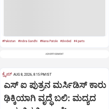
#Pakistan
#Indira Gandhi
#Nana Patole
#divided
#4 parts
ADVERTISEMENT
ಕ್ರೈಮ್
AUG 8, 2026, 8:15 PM IST
ಎಸ್ ಐ ಪುತ್ರನ ಮರ್ಸಿಡಿಸ್‌ ಕಾರು
ಢಿಕ್ಕಿಯಾಗಿ ವೃದ್ಧೆ ಬಲಿ: ಮದ್ಯದ