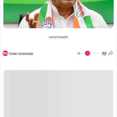
ADVERTISEMENT
ಅ
ಅ
TEAM UDAYAVANI