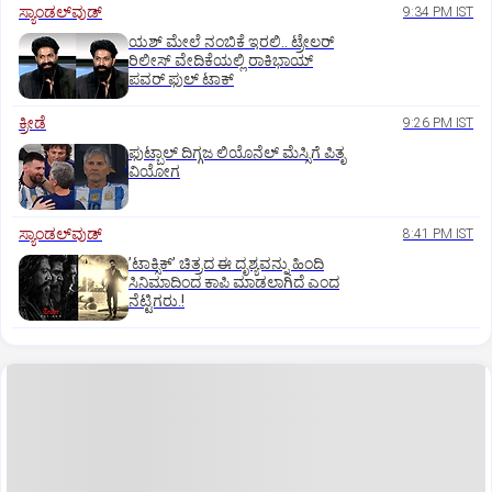
ಸ್ಯಾಂಡಲ್‌ವುಡ್‌
9:34 PM IST
ಯಶ್‌ ಮೇಲೆ ನಂಬಿಕೆ ಇರಲಿ.. ಟ್ರೇಲರ್‌
ರಿಲೀಸ್‌ ವೇದಿಕೆಯಲ್ಲಿ ರಾಕಿಭಾಯ್‌
ಪವರ್‌ ಫುಲ್‌ ಟಾಕ್
ಕ್ರೀಡೆ
9:26 PM IST
ಫುಟ್ಬಾಲ್ ದಿಗ್ಗಜ ಲಿಯೊನೆಲ್‌ ಮೆಸ್ಸಿಗೆ ಪಿತೃ
ವಿಯೋಗ
ಸ್ಯಾಂಡಲ್‌ವುಡ್‌
8:41 PM IST
ʼಟಾಕ್ಸಿಕ್‌ʼ ಚಿತ್ರದ ಈ ದೃಶ್ಯವನ್ನು ಹಿಂದಿ
ಸಿನಿಮಾದಿಂದ ಕಾಪಿ ಮಾಡಲಾಗಿದೆ ಎಂದ
ನೆಟ್ಟಿಗರು.!