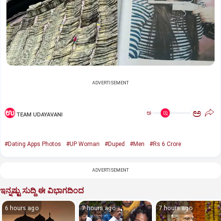
ADVERTISEMENT
ಅ
ಅ
TEAM UDAYAVANI
#Dating Apps Photos
#UP Woman
#Duped
#Men
#Rs 6 Crore
ADVERTISEMENT
ಇನ್ನಷ್ಟು ಸುದ್ದಿ ಈ ವಿಭಾಗದಿಂದ
6 hours ago
7 hours ago
7 hours ago