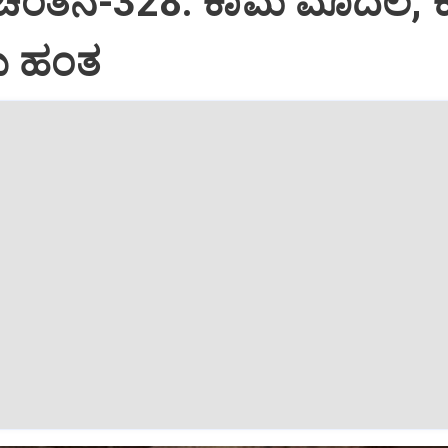
 ಚಿಂತನೆ-328: ಕಾಮ ಮೊದಲ, 
 ಹಂತ