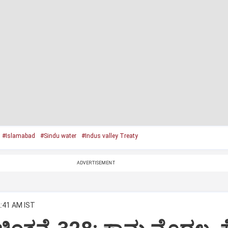
#Islamabad
#Sindu water
#Indus valley Treaty
ADVERTISEMENT
2:41 AM IST