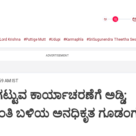
ಅ
Lord Krishna
#Puttige Mutt
#Udupi
#Karmaphla
#SriSugunendra Theertha Swa
ADVERTISEMENT
:59 AM IST
ಟ್ಟುವ ಕಾರ್ಯಾಚರಣೆಗೆ ಅಡ್ಡಿ;
ಂತಿ ಬಳಿಯ ಅನಧಿಕೃತ ಗೂಡಂಗ