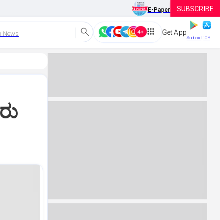
SUBSCRIBE
E-Paper
Get App
h News
Android
iOS
ಿರು