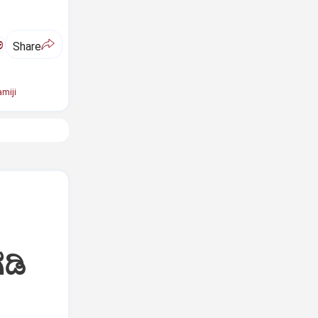
ಅ
Share
miji
ಡಿ