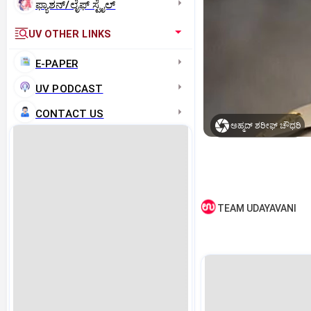
ಫ್ಯಾಶನ್/ಲೈಫ್‌ ಸ್ಟೈಲ್
UV OTHER LINKS
E-PAPER
UV PODCAST
CONTACT US
ಅಹ್ಮದ್‌ ಶರೀಫ್ ಚೌಧರಿ
TEAM UDAYAVANI