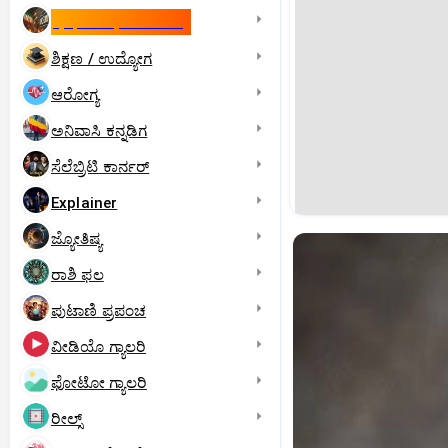
ಇಸ್ರೇಲ್- ಇರಾನ್‌ ಯುದ್ಧ
ಶಿಕ್ಷಣ / ಉದ್ಯೋಗ
ಆರೋಗ್ಯ
ಅನಿವಾಸಿ ಕನ್ನಡಿಗ
ಸೆಲೆಬ್ರಿಟಿ ಕಾರ್ನರ್‌
Explainer
ಜ್ಯೋತಿಷ್ಯ
ರಾಶಿ ಫಲ
ಪುಟಾಣಿ ಪ್ರಪಂಚ
ವೀಡಿಯೊ ಗ್ಯಾಲರಿ
ಫೋಟೋ ಗ್ಯಾಲರಿ
ರೀಲ್ಸ್