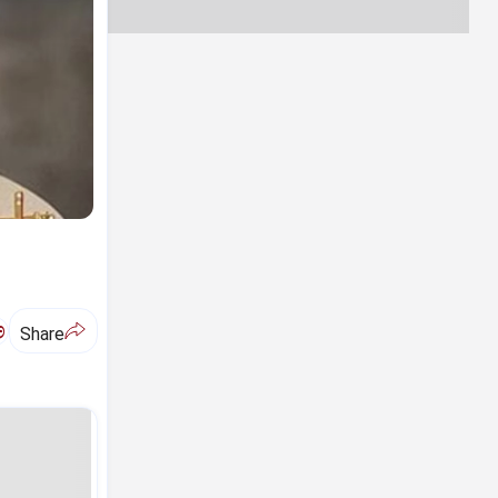
ಅ
Share