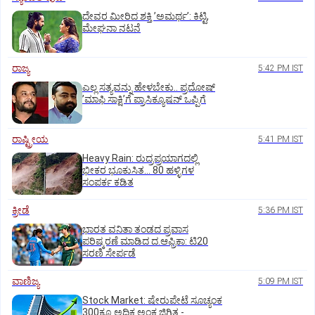
ದೇವರ ಮೀರಿದ ಶಕ್ತಿ ʼಅಮರ್ಥʼ: ಕಿಟ್ಟಿ,
ಮೇಘನಾ ನಟನೆ
ರಾಜ್ಯ
5:42 PM IST
ಎಲ್ಲ ಸತ್ಯವನ್ನು ಹೇಳಬೇಕು.. ಪ್ರದೋಷ್‌
ʼಮಾಫಿ ಸಾಕ್ಷಿʼಗೆ ಪ್ರಾಸಿಕ್ಯೂಷನ್ ಒಪ್ಪಿಗೆ
ರಾಷ್ಟ್ರೀಯ
5:41 PM IST
Heavy Rain: ರುದ್ರಪ್ರಯಾಗದಲ್ಲಿ
ಭೀಕರ ಭೂಕುಸಿತ... 80 ಹಳ್ಳಿಗಳ
ಸಂಪರ್ಕ ಕಡಿತ
ಕ್ರೀಡೆ
5:36 PM IST
ಭಾರತ ವನಿತಾ ತಂಡದ ಪ್ರವಾಸ
ಪರಿಷ್ಕರಣೆ ಮಾಡಿದ ದ.ಆಫ್ರಿಕಾ: ಟಿ20
ಸರಣಿ ಸೇರ್ಪಡೆ
ವಾಣಿಜ್ಯ
5:09 PM IST
Stock Market: ಷೇರುಪೇಟೆ ಸೂಚ್ಯಂಕ
300ಕ್ಕೂ ಅಧಿಕ ಅಂಕ ಜಿಗಿತ -