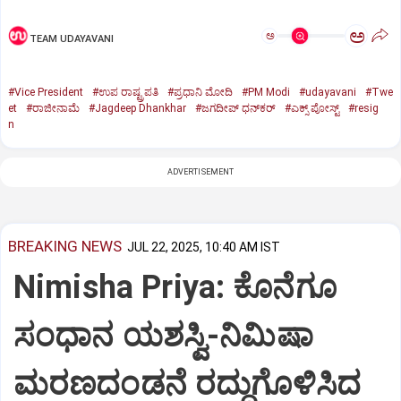
ಅ
ಅ
TEAM UDAYAVANI
#Vice President
#ಉಪ ರಾಷ್ಟ್ರಪತಿ
#ಪ್ರಧಾನಿ ಮೋದಿ
#PM Modi
#udayavani
#Twe
et
#ರಾಜೀನಾಮೆ
#Jagdeep Dhankhar
#ಜಗದೀಪ್‌ ಧನ್‌ಕರ್‌
#ಎಕ್ಸ್‌ ಪೋಸ್ಟ್
#resig
n
ADVERTISEMENT
BREAKING NEWS
JUL 22, 2025, 10:40 AM IST
Nimisha Priya: ಕೊನೆಗೂ
ಸಂಧಾನ ಯಶಸ್ವಿ-ನಿಮಿಷಾ
ಮರಣದಂಡನೆ ರದ್ದುಗೊಳಿಸಿದ