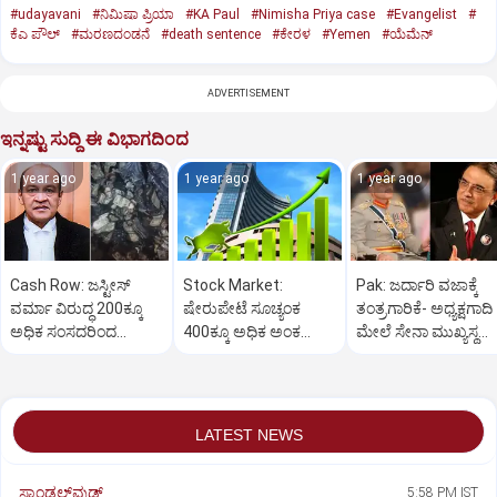
#udayavani
#ನಿಮಿಷಾ ಪ್ರಿಯಾ
#KA Paul
#Nimisha Priya case
#Evangelist
#
ಕೆಎ ಪೌಲ್
#ಮರಣದಂಡನೆ
#death sentence
#ಕೇರಳ
#Yemen
#ಯೆಮೆನ್‌
ADVERTISEMENT
ಇನ್ನಷ್ಟು ಸುದ್ದಿ ಈ ವಿಭಾಗದಿಂದ
1 year ago
1 year ago
1 year ago
Cash Row: ಜಸ್ಟೀಸ್‌
Stock Market:
Pak: ಜರ್ದಾರಿ ವಜಾಕ್ಕೆ
ವರ್ಮಾ ವಿರುದ್ಧ 200ಕ್ಕೂ
ಷೇರುಪೇಟೆ ಸೂಚ್ಯಂಕ
ತಂತ್ರಗಾರಿಕೆ- ಅಧ್ಯಕ್ಷಗಾದಿ
ಅಧಿಕ ಸಂಸದರಿಂದ
400ಕ್ಕೂ ಅಧಿಕ ಅಂಕ
ಮೇಲೆ ಸೇನಾ ಮುಖ್ಯಸ್ಥ
ಮಹಾಭಿಯೋಗಕ್ಕೆ
ಜಿಗಿತ-ದಿನಾಂತ್ಯದ
ಮುನೀರ್ ಚಿತ್ತ!
ಕೋರಿಕೆ…
ವಹಿವಾಟು ಅಂತ್ಯ
LATEST NEWS
ಸ್ಯಾಂಡಲ್‌ವುಡ್‌
5:58 PM IST