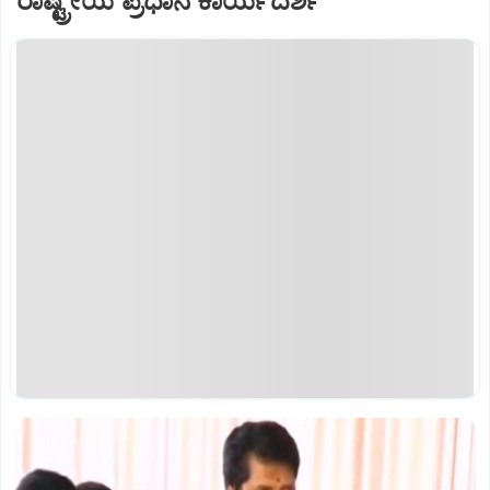
ರಾಷ್ಟ್ರೀಯ ಪ್ರಧಾನ ಕಾರ್ಯದರ್ಶಿ