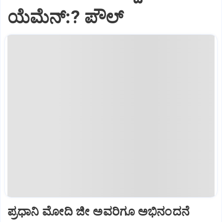
ಯೆಮೆನ್:? ಪೌಲ್
ಪ್ರಧಾನಿ ಮೋದಿ ಜೀ ಅವರಿಗೂ ಅಭಿನಂದನೆ