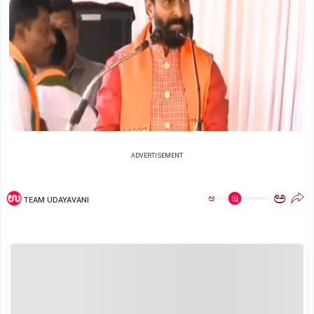
ADVERTISEMENT
ಅ
ಅ
TEAM UDAYAVANI