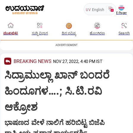
UV
English
E-Paper
ಮುಖಪುಟ
ಸುದ್ದಿ ವಿಭಾಗ
ದಿನ ಭವಿಷ್ಯ
ಹೊಂಗಿರಣ
Search
ADVERTISEMENT
BREAKING NEWS
NOV 27, 2022, 4:40 PM IST
ಸಿದ್ರಾಮುಲ್ಲಾ ಖಾನ್ ಬಂದರೆ
ಹಿಂದೂಗಳ….; ಸಿ.ಟಿ.ರವಿ
ಆಕ್ರೋಶ
ಭಾಷಣದ ವೇಳೆ ನಾಲಿಗೆ ಹರಿಬಿಟ್ಟ ಬಿಜೆಪಿ