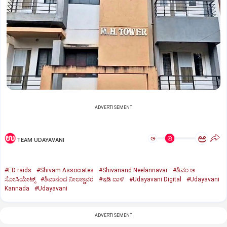
ADVERTISEMENT
ಅ
ಅ
TEAM UDAYAVANI
#ED raids
#Shivam Associates
#Shivanand Neelannavar
#ಶಿವಂ ಅ
ಸೋಸಿಯೇಟ್ಸ್
#ಶಿವಾನಂದ ನೀಲಣ್ಣವರ
#ಇಡಿ ದಾಳಿ
#Udayavani Digital
#Udayavani
Kannada
#Udayavani
ADVERTISEMENT