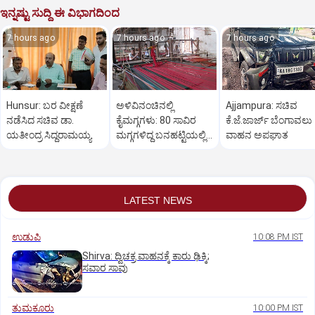
ಇನ್ನಷ್ಟು ಸುದ್ದಿ ಈ ವಿಭಾಗದಿಂದ
7 hours ago
7 hours ago
7 hours ago
Hunsur: ಬರ ವೀಕ್ಷಣೆ
ಅಳಿವಿನಂಚಿನಲ್ಲಿ
Ajjampura: ಸಚಿವ
ನಡೆಸಿದ ಸಚಿವ ಡಾ.
ಕೈಮಗ್ಗಗಳು: 80 ಸಾವಿರ
ಕೆ.ಜೆ.ಜಾರ್ಜ್ ಬೆಂಗಾವಲು
ಯತೀಂದ್ರ ಸಿದ್ದರಾಮಯ್ಯ
ಮಗ್ಗಗಳಿದ್ದ ಬನಹಟ್ಟಿಯಲ್ಲಿ
ವಾಹನ ಅಪಘಾತ
ಉಳಿದಿರುವುದು ಕೇವಲ 18!
LATEST NEWS
ಉಡುಪಿ
10:08 PM IST
Shirva: ದ್ವಿಚಕ್ರ ವಾಹನಕ್ಕೆ ಕಾರು ಢಿಕ್ಕಿ;
ಸವಾರ ಸಾವು
ತುಮಕೂರು
10:00 PM IST