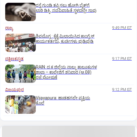
ರಸ್ತೆ ಗುಂಡಿ ತಪ್ಪಿಸಲು ಹೋಗಿ ಬೈಕ್‌ಗೆ
ಲಾರಿ ಡಿಕ್ಕಿ, ನವವಿವಾಹಿತೆ ಸ್ಥಳದಲ್ಲೇ ಸಾವು
ರಾಜ್ಯ
9:49 PM IST
ಶಿವಮೊಗ್ಗ : ಕೈಕೈ ಮಿಲಾಯಿಸಿದ ಕಾಂಗ್ರೆಸ್
ಕಾರ್ಯಕರ್ತರು, ಕುರ್ಚಿಗಳು ಪುಡಿಪುಡಿ
ದಕ್ಷಿಣಕನ್ನಡ
9:17 PM IST
RAIN: ದ.ಕ ಜಿಲ್ಲೆಯ ನಾಲ್ಕು ತಾಲೂಕುಗಳ
ಶಾಲಾ – ಕಾಲೇಜಿಗೆ ಶನಿವಾರ (ಆ.08)
ರಜೆ ಘೋಷಣೆ
ವಿಜಯಪುರ
9:12 PM IST
Vijayapura: ಹಾಡಹಗಲೇ ವ್ಯಕ್ತಿಯ
ಕೊಲೆ