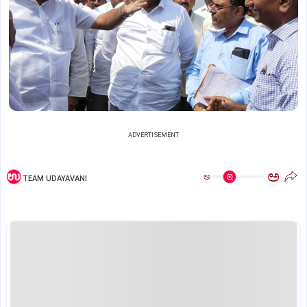
ADVERTISEMENT
ಅ
ಅ
TEAM UDAYAVANI