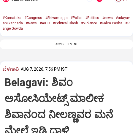
TEAM UDAYAVANI
#Karnataka
#Congress
#Shivamogga
#Police
#Politics
#news
#udayav
ani kannada
#News
#AICC
#Political Clash
#Violence
#Kalim Pasha
#R
ange Gowda
ADVERTISEMENT
ಬೆಳಗಾವಿ
AUG 7, 2026, 7:56 PM IST
Belagavi: ಶಿವಂ
ಅಸೋಸಿಯೇಟ್ಸ್ ಮಾಲೀಕ
ಶಿವಾನಂದ ನೀಲಣ್ಣವರ ಮನೆ
ಮೇಲೆ ಇಡಿ‌ ದಾಳಿ