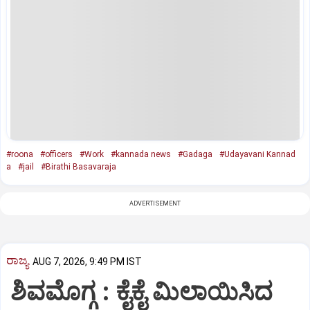
#roona
#officers
#Work
#kannada news
#Gadaga
#Udayavani Kannad
a
#jail
#Birathi Basavaraja
ADVERTISEMENT
ರಾಜ್ಯ
AUG 7, 2026, 9:49 PM IST
ಶಿವಮೊಗ್ಗ : ಕೈಕೈ ಮಿಲಾಯಿಸಿದ