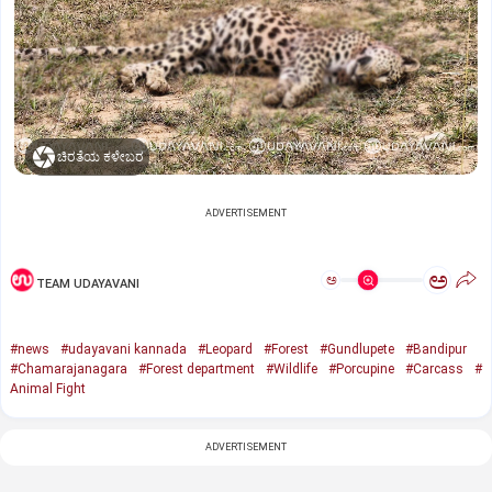
ಚಿರತೆಯ ಕಳೇಬರ
ADVERTISEMENT
ಅ
ಅ
TEAM UDAYAVANI
#news
#udayavani kannada
#Leopard
#Forest
#Gundlupete
#Bandipur
#Chamarajanagara
#Forest department
#Wildlife
#Porcupine
#Carcass
#
Animal Fight
ADVERTISEMENT