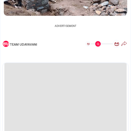
ADVERTISEMENT
ಅ
ಅ
TEAM UDAYAVANI