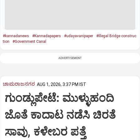
#kannadanews
#Kannadapapers
#udayavanipaper
#Illegal Bridge construc
tion
#Government Canal
ADVERTISEMENT
ಚಾಮರಾಜನಗರ
AUG 1, 2026, 3:37 PM IST
ಗುಂಡ್ಲುಪೇಟೆ: ಮುಳ್ಳುಹಂದಿ
ಜೊತೆ ಕಾದಾಟ ನಡೆಸಿ ಚಿರತೆ
ಸಾವು, ಕಳೇಬರ ಪತ್ತೆ