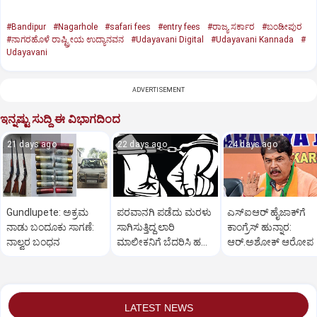
#Bandipur
#Nagarhole
#safari fees
#entry fees
#ರಾಜ್ಯ ಸರ್ಕಾರ
#ಬಂಡೀಪುರ
#ನಾಗರಹೊಳೆ ರಾಷ್ಟ್ರೀಯ ಉದ್ಯಾನವನ
#Udayavani Digital
#Udayavani Kannada
#
Udayavani
ADVERTISEMENT
ಇನ್ನಷ್ಟು ಸುದ್ದಿ ಈ ವಿಭಾಗದಿಂದ
21 days ago
22 days ago
24 days ago
Gundlupete: ಅಕ್ರಮ
ಪರವಾನಗಿ ಪಡೆದು ಮರಳು
ಎಸ್‌ಐಆರ್‌ ಹೈಜಾಕ್‌ಗೆ
ನಾಡು ಬಂದೂಕು ಸಾಗಣೆ:
ಸಾಗಿಸುತ್ತಿದ್ದ ಲಾರಿ
ಕಾಂಗ್ರೆಸ್‌ ಹುನ್ನಾರ:
ನಾಲ್ವರ ಬಂಧನ
ಮಾಲೀಕನಿಗೆ ಬೆದರಿಸಿ ಹಣ
ಆರ್‌.ಅಶೋಕ್‌ ಆರೋಪ
ವಸೂಲಿ; ಮೂವರು ಅರೆಸ್ಟ್
LATEST NEWS