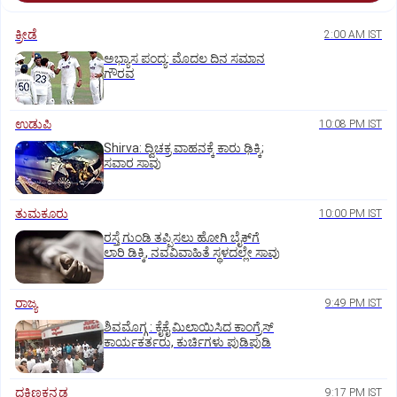
ಕ್ರೀಡೆ
2:00 AM IST
ಅಭ್ಯಾಸ ಪಂದ್ಯ: ಮೊದಲ ದಿನ ಸಮಾನ
ಗೌರವ
ಉಡುಪಿ
10:08 PM IST
Shirva: ದ್ವಿಚಕ್ರ ವಾಹನಕ್ಕೆ ಕಾರು ಢಿಕ್ಕಿ;
ಸವಾರ ಸಾವು
ತುಮಕೂರು
10:00 PM IST
ರಸ್ತೆ ಗುಂಡಿ ತಪ್ಪಿಸಲು ಹೋಗಿ ಬೈಕ್‌ಗೆ
ಲಾರಿ ಡಿಕ್ಕಿ, ನವವಿವಾಹಿತೆ ಸ್ಥಳದಲ್ಲೇ ಸಾವು
ರಾಜ್ಯ
9:49 PM IST
ಶಿವಮೊಗ್ಗ : ಕೈಕೈ ಮಿಲಾಯಿಸಿದ ಕಾಂಗ್ರೆಸ್
ಕಾರ್ಯಕರ್ತರು, ಕುರ್ಚಿಗಳು ಪುಡಿಪುಡಿ
ದಕ್ಷಿಣಕನ್ನಡ
9:17 PM IST