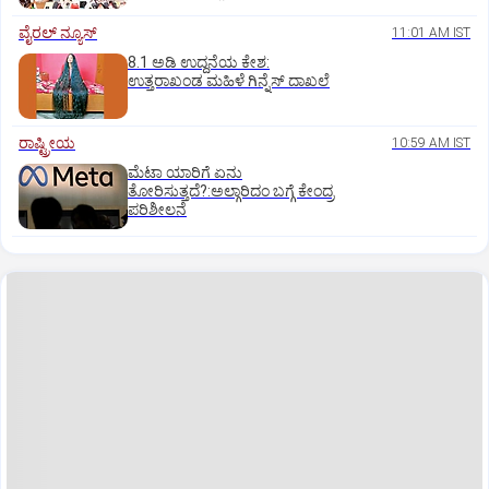
ವೈರಲ್ ನ್ಯೂಸ್
11:01 AM IST
8.1 ಅಡಿ ಉದ್ದನೆಯ ಕೇಶ:
ಉತ್ತರಾಖಂಡ ಮಹಿಳೆ ಗಿನ್ನೆಸ್‌ ದಾಖಲೆ
ರಾಷ್ಟ್ರೀಯ
10:59 AM IST
ಮೆಟಾ ಯಾರಿಗೆ ಏನು
ತೋರಿಸುತ್ತದೆ?:ಅಲ್ಗಾರಿದಂ ಬಗ್ಗೆ ಕೇಂದ್ರ
ಪರಿಶೀಲನೆ