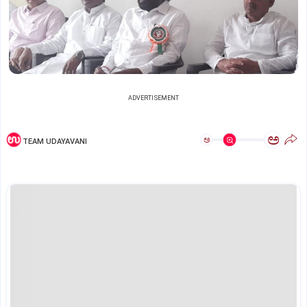
ADVERTISEMENT
ಅ
ಅ
TEAM UDAYAVANI