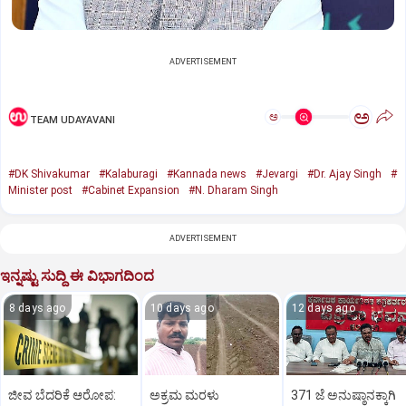
ADVERTISEMENT
ಅ
ಅ
TEAM UDAYAVANI
#DK Shivakumar
#Kalaburagi
#Kannada news
#Jevargi
#Dr. Ajay Singh
#
Minister post
#Cabinet Expansion
#N. Dharam Singh
ADVERTISEMENT
ಇನ್ನಷ್ಟು ಸುದ್ದಿ ಈ ವಿಭಾಗದಿಂದ
8 days ago
10 days ago
12 days ago
ಜೀವ ಬೆದರಿಕೆ ಆರೋಪ:
ಅಕ್ರಮ ಮರಳು
371 ಜೆ ಅನುಷ್ಠಾನಕ್ಕಾಗಿ