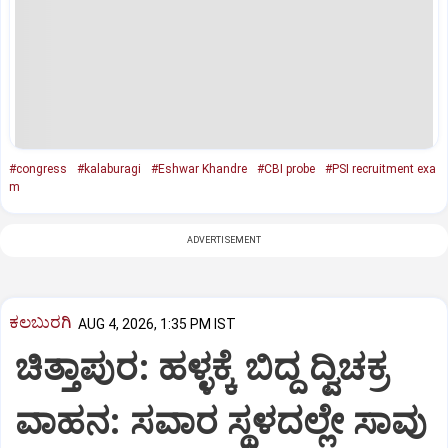
#congress
#kalaburagi
#Eshwar Khandre
#CBI probe
#PSI recruitment exa
m
ADVERTISEMENT
ಕಲಬುರಗಿ
AUG 4, 2026, 1:35 PM IST
ಚಿತ್ತಾಪುರ: ಹಳ್ಳಕ್ಕೆ ಬಿದ್ದ ದ್ವಿಚಕ್ರ
ವಾಹನ: ಸವಾರ ಸ್ಥಳದಲ್ಲೇ ಸಾವು