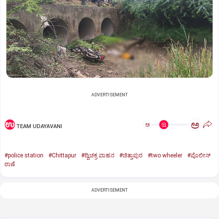
ADVERTISEMENT
ಅ
ಅ
TEAM UDAYAVANI
#police station
#Chittapur
#ದ್ವಿಚಕ್ರ ವಾಹನ
#ಚಿತ್ತಾಪುರ
#two wheeler
#ಪೊಲೀಸ್
ಠಾಣೆ
ADVERTISEMENT