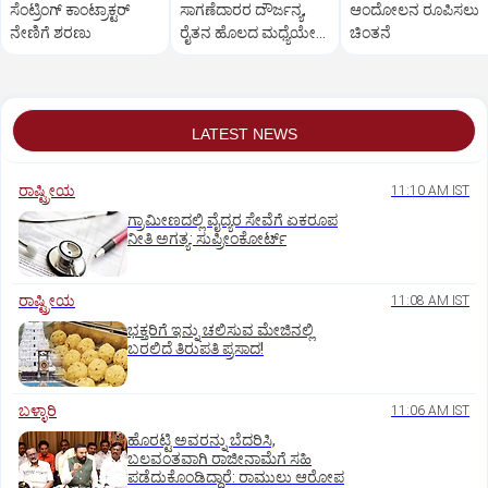
ಸೆಂಟ್ರಿಂಗ್ ಕಾಂಟ್ರಾಕ್ಟರ್
ಸಾಗಣೆದಾರರ ದೌರ್ಜನ್ಯ,
ಆಂದೋಲನ ರೂಪಿಸಲು
ನೇಣಿಗೆ ಶರಣು
ರೈತನ ಹೊಲದ ಮಧ್ಯೆಯೇ
ಚಿಂತನೆ
ರಸ್ತೆ ನಿರ್ಮಿಸಿ ತೊಗರಿ ಬೆಳೆ
ನಾಶ
LATEST NEWS
ರಾಷ್ಟ್ರೀಯ
11:10 AM IST
ಗ್ರಾಮೀಣದಲ್ಲಿ ವೈದ್ಯರ ಸೇವೆಗೆ ಏಕರೂಪ
ನೀತಿ ಅಗತ್ಯ: ಸುಪ್ರೀಂಕೋರ್ಟ್‌
ರಾಷ್ಟ್ರೀಯ
11:08 AM IST
ಭಕ್ತರಿಗೆ ಇನ್ನು ಚಲಿಸುವ ಮೇಜಿನಲ್ಲಿ
ಬರಲಿದೆ ತಿರುಪತಿ ಪ್ರಸಾದ!
ಬಳ್ಳಾರಿ
11:06 AM IST
ಹೊರಟ್ಟಿ ಅವರನ್ನು ಬೆದರಿಸಿ,
ಬಲವಂತವಾಗಿ ರಾಜೀನಾಮೆಗೆ ಸಹಿ
ಪಡೆದುಕೊಂಡಿದ್ದಾರೆ: ರಾಮುಲು ಆರೋಪ