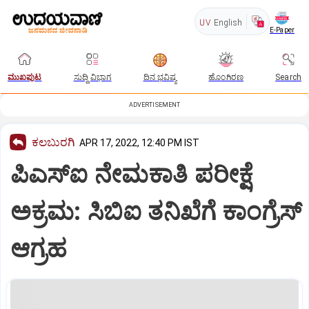
UV
English
E-Paper
ಮುಖಪುಟ
ಸುದ್ದಿ ವಿಭಾಗ
ದಿನ ಭವಿಷ್ಯ
ಹೊಂಗಿರಣ
Search
ADVERTISEMENT
ಕಲಬುರಗಿ
APR 17, 2022, 12:40 PM IST
ಪಿಎಸ್ಐ ನೇಮಕಾತಿ ಪರೀಕ್ಷೆ
ಅಕ್ರಮ: ಸಿಬಿಐ ತನಿಖೆಗೆ ಕಾಂಗ್ರೆಸ್
ಆಗ್ರಹ