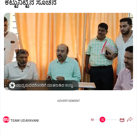
ಕಟ್ಟುನಿಟ್ಟಿನ ಸೂಚನೆ
ಮಾಧ್ಯಮದವರೊಂದಿಗೆ ಮಾತನಾಡಿದ ಉಸ್ತುವಾರಿ ಸಚಿವ ಡಾ. ಯತೀಂದ್ರ ಸಿದ್ದರಾಮಯ್ಯ
ADVERTISEMENT
ಅ
ಅ
TEAM UDAYAVANI