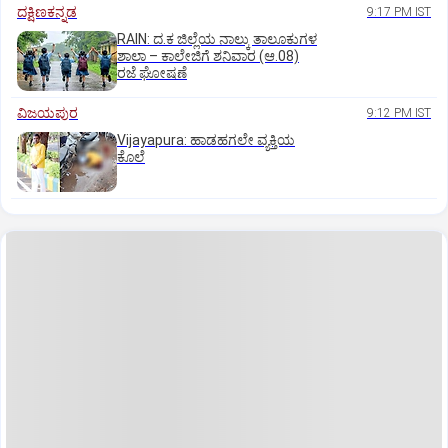
ದಕ್ಷಿಣಕನ್ನಡ
9:17 PM IST
RAIN: ದ.ಕ ಜಿಲ್ಲೆಯ ನಾಲ್ಕು ತಾಲೂಕುಗಳ
ಶಾಲಾ – ಕಾಲೇಜಿಗೆ ಶನಿವಾರ (ಆ.08)
ರಜೆ ಘೋಷಣೆ
ವಿಜಯಪುರ
9:12 PM IST
Vijayapura: ಹಾಡಹಗಲೇ ವ್ಯಕ್ತಿಯ
ಕೊಲೆ