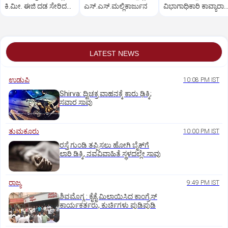
ಕಿ.ಮೀ. ಈಜಿ ದಡ ಸೇರಿದ
ಎಸ್.ಎಸ್.ಮಲ್ಲಿಕಾರ್ಜುನ
ವಿಭಾಗಾಧಿಕಾರಿ ಕಾವ್ಯಾರಾಣ
ಹುಲಿ, ವಿಡಿಯೋ ವೈರಲ್
ವಿಚಾರಣೆ
LATEST NEWS
ಉಡುಪಿ
10:08 PM IST
Shirva: ದ್ವಿಚಕ್ರ ವಾಹನಕ್ಕೆ ಕಾರು ಢಿಕ್ಕಿ;
ಸವಾರ ಸಾವು
ತುಮಕೂರು
10:00 PM IST
ರಸ್ತೆ ಗುಂಡಿ ತಪ್ಪಿಸಲು ಹೋಗಿ ಬೈಕ್‌ಗೆ
ಲಾರಿ ಡಿಕ್ಕಿ, ನವವಿವಾಹಿತೆ ಸ್ಥಳದಲ್ಲೇ ಸಾವು
ರಾಜ್ಯ
9:49 PM IST
ಶಿವಮೊಗ್ಗ : ಕೈಕೈ ಮಿಲಾಯಿಸಿದ ಕಾಂಗ್ರೆಸ್
ಕಾರ್ಯಕರ್ತರು, ಕುರ್ಚಿಗಳು ಪುಡಿಪುಡಿ