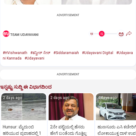
ADVERTISEMENT
ಅ
ಅ
TEAM UDAYAVANI
#HVishwanath
#ತನ್ವೀರ್ ಸೇಠ್
#Siddaramaiah
#Udayavani Digital
#Udayava
ni Kannada
#Udayavani
ADVERTISEMENT
ಇನ್ನಷ್ಟು ಸುದ್ದಿ ಈ ವಿಭಾಗದಿಂದ
2 days ago
2 days ago
4 days ago
Hunsur: ಮೈದುಂಬಿ
2ನೇ ಪಟ್ಟಿಯಲ್ಲಿ ಹೆಸರು
ಹುಣಸೂರು ಎಸಿ ಕಚೇರಿಗ
ಹರಿಯುವ ಪ್ರವಾಹದಲ್ಲಿ 1
ಹೇಗೆ ಬಂತೆಂದು ಗೊತ್ತಿಲ್ಲ:
ಲೋಕಾಯುಕ್ತ ದಾಳಿ:ಉಪ