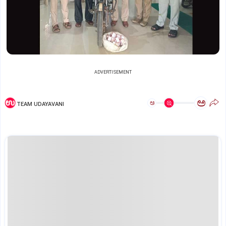
ADVERTISEMENT
ಅ
ಅ
TEAM UDAYAVANI