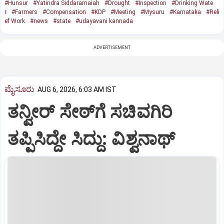
#Hunsur
#Yatindra Siddaramaiah
#Drought
#Inspection
#Drinking Wate
r
#Farmers
#Compensation
#KDP
#Meeting
#Mysuru
#Karnataka
#Reli
ef Work
#news
#state
#udayavani kannada
ADVERTISEMENT
ಮೈಸೂರು
AUG 6, 2026, 6:03 AM IST
ತನ್ವೀರ್‌ ಸೇಠ್‌ಗೆ ಸಚಿವಗಿರಿ
ತಪ್ಪಿಸಿದ್ದೇ ಸಿದ್ದು: ವಿಶ್ವನಾಥ್