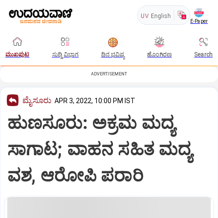
UV
English
E-Paper
ಮುಖಪುಟ
ಸುದ್ದಿ ವಿಭಾಗ
ದಿನ ಭವಿಷ್ಯ
ಹೊಂಗಿರಣ
Search
ADVERTISEMENT
ಮೈಸೂರು
APR 3, 2022, 10:00 PM IST
ಹುಣಸೂರು: ಅಕ್ರಮ ಮದ್ಯ
ಸಾಗಾಟ; ವಾಹನ ಸಹಿತ ಮದ್ಯ
ವಶ, ಆರೋಪಿ ಪರಾರಿ