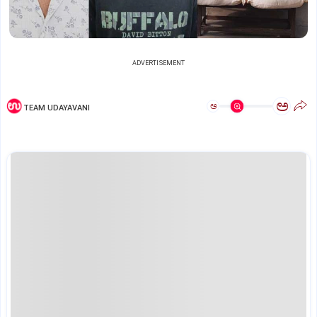
ADVERTISEMENT
ಅ
ಅ
TEAM UDAYAVANI