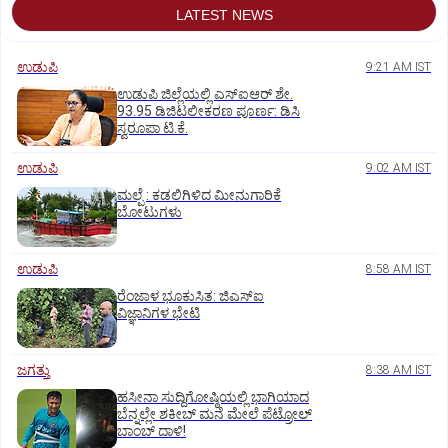
LATEST NEWS
ಉಡುಪಿ
9:21 AM IST
ಉಡುಪಿ ಜಿಲ್ಲೆಯಲ್ಲಿ ಎಸ್‌ಐಆರ್‌ ಶೇ.
93.95 ಡಿಜಿಟಲೀಕರಣ ಪೂರ್ಣ: ಡಿಸಿ
ಸ್ವರೂಪಾ ಟಿ.ಕೆ.
ಉಡುಪಿ
9:02 AM IST
ಮಲ್ಪೆ : ಕಡಲಿಗಿಳಿದ ಮೀನುಗಾರಿಕೆ
ಬೋಟುಗಳು
ಉಡುಪಿ
8:58 AM IST
ರೆಂಜಾಳ ಭೂಕುಸಿತ: ಜಿಎಸ್‌ಐ
ವಿಜ್ಞಾನಿಗಳ ಭೇಟಿ
ಜಗತ್ತು
8:38 AM IST
ಹಸೀನಾ ಸುದ್ದಿಗೋಷ್ಠಿಯಲ್ಲಿ ಭಾಗಿಯಾದ
ಬೆನ್ನಲ್ಲೇ ಶಕೀಬ್ ಮನೆ ಮೇಲೆ ಪೆಟ್ರೋಲ್
ಬಾಂಬ್ ದಾಳಿ!