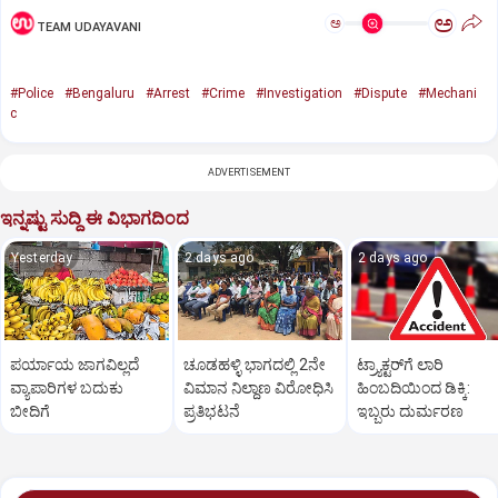
ಅ
ಅ
TEAM UDAYAVANI
#Police
#Bengaluru
#Arrest
#Crime
#Investigation
#Dispute
#Mechani
c
ADVERTISEMENT
ಇನ್ನಷ್ಟು ಸುದ್ದಿ ಈ ವಿಭಾಗದಿಂದ
Yesterday
2 days ago
2 days ago
ಪರ್ಯಾಯ ಜಾಗವಿಲ್ಲದೆ
ಚೂಡಹಳ್ಳಿ ಭಾಗದಲ್ಲಿ 2ನೇ
ಟ್ರ್ಯಾಕ್ಟರ್‌ಗೆ ಲಾರಿ
ವ್ಯಾಪಾರಿಗಳ ಬದುಕು
ವಿಮಾನ ನಿಲ್ದಾಣ ವಿರೋಧಿಸಿ
ಹಿಂಬದಿಯಿಂದ ಡಿಕ್ಕಿ:
ಬೀದಿಗೆ
ಪ್ರತಿಭಟನೆ
ಇಬ್ಬರು ದುರ್ಮರಣ