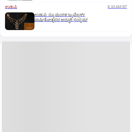
ಉಡುಪಿ
8:33 AM IST
ಉಡುಪಿ: ನ್ಯೂ ಮಂಗಳ ಜ್ಯುವೆಲ್ಲರ್ಸ್
ವಾರ್ಷಿಕೋತ್ಸವದ ಅದ್ಧೂರಿ ಸಂಭ್ರಮ!