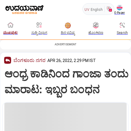
UV
English
E-Paper
ಮುಖಪುಟ
ಸುದ್ದಿ ವಿಭಾಗ
ದಿನ ಭವಿಷ್ಯ
ಹೊಂಗಿರಣ
Search
ADVERTISEMENT
ಬೆಂಗಳೂರು ನಗರ
APR 26, 2022, 2:29 PM IST
ಆಂಧ್ರ ಕಾಡಿನಿಂದ ಗಾಂಜಾ ತಂದು
ಮಾರಾಟ: ಇಬ್ಬರ ಬಂಧನ