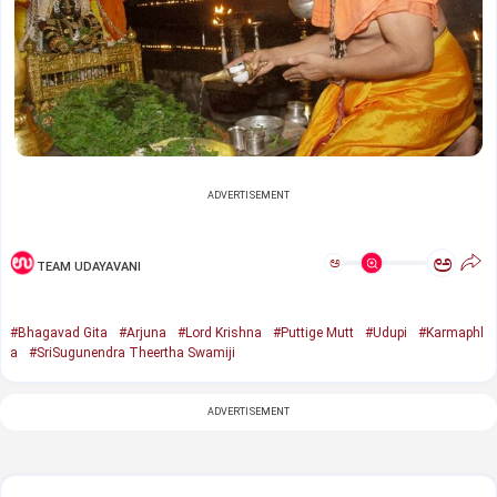
ADVERTISEMENT
ಅ
ಅ
TEAM UDAYAVANI
#Bhagavad Gita
#Arjuna
#Lord Krishna
#Puttige Mutt
#Udupi
#Karmaphl
a
#SriSugunendra Theertha Swamiji
ADVERTISEMENT