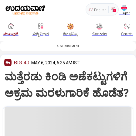
UV
English
E-Paper
ಮುಖಪುಟ
ಸುದ್ದಿ ವಿಭಾಗ
ದಿನ ಭವಿಷ್ಯ
ಹೊಂಗಿರಣ
Search
ADVERTISEMENT
BIG 40
MAY 6, 2024, 6:35 AM IST
ಮತ್ತೆರಡು ಕಿಂಡಿ ಅಣೆಕಟ್ಟುಗಳಿಗೆ
ಅಕ್ರಮ ಮರಳುಗಾರಿಕೆ ಹೊಡೆತ?