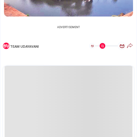
ADVERTISEMENT
ಅ
ಅ
TEAM UDAYAVANI