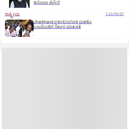
ಡಿಸೋಜಾ ಶ್ಲಾಘನೆ
ರಾಷ್ಟ್ರೀಯ
2:43 PM IST
Jharkhand:ಪ್ರತಿಭಟನಾನಿರತ ಮಹತೊ
ಬಣದೊಂದಿಗೆ ಸರ್ಕಾರ ಮಾತುಕತೆ