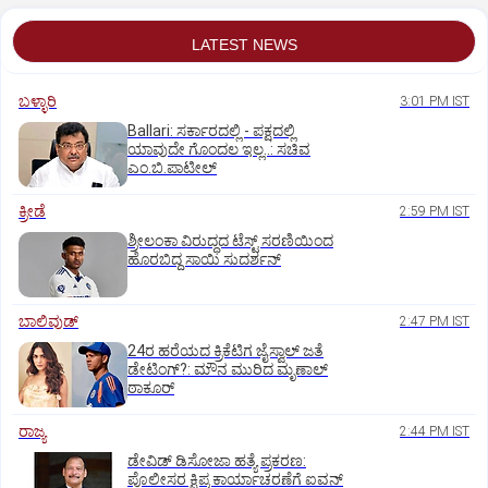
LATEST NEWS
ಬಳ್ಳಾರಿ
3:01 PM IST
Ballari: ಸರ್ಕಾರದಲ್ಲಿ - ಪಕ್ಷದಲ್ಲಿ
ಯಾವುದೇ ಗೊಂದಲ ಇಲ್ಲ..: ಸಚಿವ
ಎಂ.ಬಿ.ಪಾಟೀಲ್
ಕ್ರೀಡೆ
2:59 PM IST
ಶ್ರೀಲಂಕಾ ವಿರುದ್ಧದ ಟೆಸ್ಟ್ ಸರಣಿಯಿಂದ
ಹೊರಬಿದ್ದ ಸಾಯಿ ಸುದರ್ಶನ್
ಬಾಲಿವುಡ್‌
2:47 PM IST
24ರ ಹರೆಯದ ಕ್ರಿಕೆಟಿಗ ಜೈಸ್ವಾಲ್‌ ಜತೆ
ಡೇಟಿಂಗ್?:‌ ಮೌನ ಮುರಿದ ಮೃಣಾಲ್‌
ಠಾಕೂರ್
ರಾಜ್ಯ
2:44 PM IST
ಡೇವಿಡ್ ಡಿಸೋಜಾ ಹತ್ಯೆ ಪ್ರಕರಣ:
ಪೊಲೀಸರ ಕ್ಷಿಪ್ರ ಕಾರ್ಯಾಚರಣೆಗೆ ಐವನ್