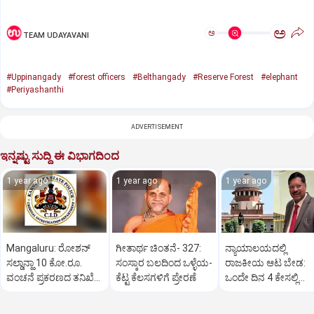
ಅ
ಅ
TEAM UDAYAVANI
#Uppinangady
#forest officers
#Belthangady
#Reserve Forest
#elephant
#Periyashanthi
ADVERTISEMENT
ಇನ್ನಷ್ಟು ಸುದ್ದಿ ಈ ವಿಭಾಗದಿಂದ
1 year ago
1 year ago
1 year ago
Mangaluru: ರೋಶನ್‌
ಗೀತಾರ್ಥ ಚಿಂತನೆ- 327:
ನ್ಯಾಯಾಲಯದಲ್ಲಿ
ಸಲ್ಡಾನ್ಹಾ 10 ಕೋ.ರೂ.
ಸಂಸ್ಕಾರ ಬಲದಿಂದ ಒಳ್ಳೆಯ-
ರಾಜಕೀಯ ಆಟ ಬೇಡ:
ವಂಚನೆ ಪ್ರಕರಣದ ತನಿಖೆ
ಕೆಟ್ಟ ಕೆಲಸಗಳಿಗೆ ಪ್ರೇರಣೆ
ಒಂದೇ ದಿನ 4 ಕೇಸಲ್ಲಿ
ಸಿಐಡಿಗೆ ವರ್ಗ
ಸುಪ್ರೀಂಕೋರ್ಟ್‌ ಅಭಿಮ