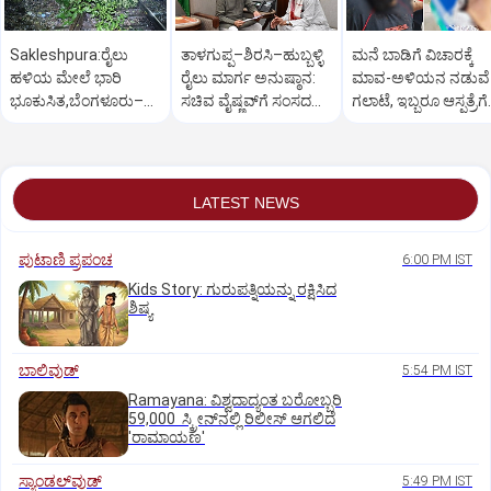
Sakleshpura:ರೈಲು
ತಾಳಗುಪ್ಪ–ಶಿರಸಿ–ಹುಬ್ಬಳ್ಳಿ
ಮನೆ ಬಾಡಿಗೆ ವಿಚಾರಕ್ಕೆ
ಹಳಿಯ ಮೇಲೆ ಭಾರಿ
ರೈಲು ಮಾರ್ಗ ಅನುಷ್ಠಾನ:
ಮಾವ-ಅಳಿಯನ ನಡುವೆ
ಭೂಕುಸಿತ,ಬೆಂಗಳೂರು–
ಸಚಿವ ವೈಷ್ಣವ್‌ಗೆ ಸಂಸದ
ಗಲಾಟೆ, ಇಬ್ಬರೂ ಆಸ್ಪತ್ರೆಗೆ
ಮಂಗಳೂರು ರೈಲು ಸಂಚಾರ
ಕಾಗೇರಿ ಮನವಿ
ದಾಖಲು, ಪರಸ್ಪರ ದೂರು
ಅಸ್ತವ್ಯಸ್ತ
LATEST NEWS
ಪುಟಾಣಿ ಪ್ರಪಂಚ
6:00 PM IST
Kids Story: ಗುರುಪತ್ನಿಯನ್ನು ರಕ್ಷಿಸಿದ
ಶಿಷ್ಯ
ಬಾಲಿವುಡ್‌
5:54 PM IST
Ramayana: ವಿಶ್ವದಾದ್ಯಂತ ಬರೋಬ್ಬರಿ
59,000 ಸ್ಕ್ರೀನ್‌ನಲ್ಲಿ ರಿಲೀಸ್‌ ಆಗಲಿದೆ
'ರಾಮಾಯಣ'
ಸ್ಯಾಂಡಲ್‌ವುಡ್‌
5:49 PM IST