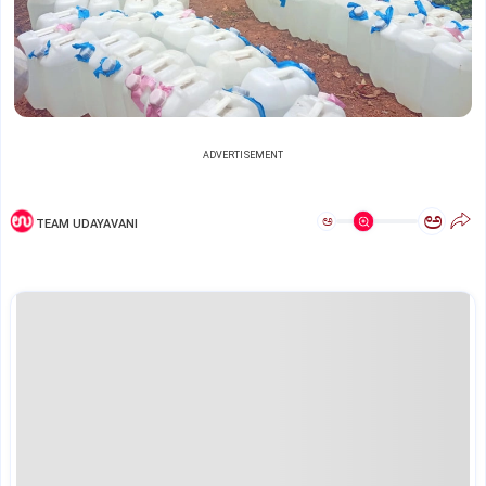
ADVERTISEMENT
ಅ
ಅ
TEAM UDAYAVANI