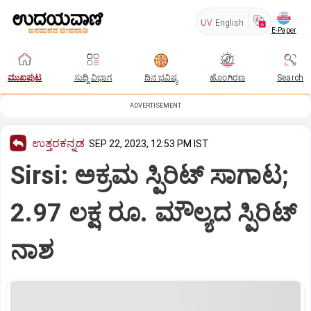
UV
English
E-Paper
ಮುಖಪುಟ
ಸುದ್ದಿ ವಿಭಾಗ
ದಿನ ಭವಿಷ್ಯ
ಹೊಂಗಿರಣ
Search
ADVERTISEMENT
ಉತ್ತರಕನ್ನಡ
SEP 22, 2023, 12:53 PM IST
Sirsi: ಅಕ್ರಮ ಸ್ಪಿರಿಟ್ ಸಾಗಾಟ;
2.97 ಲಕ್ಷ ರೂ. ಮೌಲ್ಯದ ಸ್ಪಿರಿಟ್
ನಾಶ