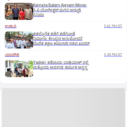
Karnata Balam Ajeyam Movie:
ಸಿ.ಪಿ.ಯೋಗೀಶ್ವರ್‌ ಮಗನ ಅದ್ಧೂರಿ
ಸಿನಿಮಾ
ಉಡುಪಿ
5:42 PM IST
ಕಡಲ್ಕೊರೆತ ತಡೆಗೆ ತಡೆಗೋಡೆ
ನಿರ್ಮಾಣ: ಕೇಂದ್ರದ ಅನುಮೋದನೆ
ದೊರೆತ ತಕ್ಷಣ ಕಾಮಗಾರಿ:ಸಚಿವ ಖಾದರ್
ಯಾದಗಿರಿ
5:39 PM IST
Yadgiri: ಕಡೆಚೂರು-ಬಾಡಿಯಾಳ್ ನಲ್ಲಿ
ಮತ್ತೊಂದು ಅವಘಡ: ಕಾರ್ಮಿಕ ಅಸ್ವಸ್ಥ