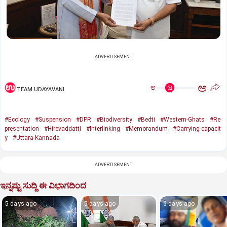
ADVERTISEMENT
ಅ
ಅ
TEAM UDAYAVANI
#Ecology
#Suspension
#DPR
#Biodiversity
#Bedti
#Western-Ghats
#Re
presentation
#Hirevaddatti
#Interlinking
#Memorandum
#Carrying-capacit
y
#Uttara-Kannada
ADVERTISEMENT
ಇನ್ನಷ್ಟು ಸುದ್ದಿ ಈ ವಿಭಾಗದಿಂದ
5 days ago
5 days ago
6 days ago