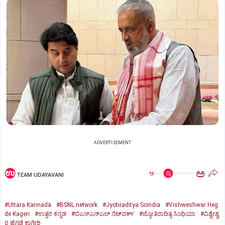
ADVERTISEMENT
ಅ
ಅ
TEAM UDAYAVANI
#Uttara Kannada
#BSNL network
#Jyotiraditya Scindia
#Vishweshwar Heg
de Kageri
#ಉತ್ತರ ಕನ್ನಡ
#ಬಿಎಸ್‌ಎನ್‌ಎಲ್ ನೆಟ್‌ವರ್ಕ್
#ಜ್ಯೋತಿರಾದಿತ್ಯ ಸಿಂಧಿಯಾ
#ವಿಶ್ವೇಶ್ವ
ರ ಹೆಗಡೆ ಕಾಗೇರಿ