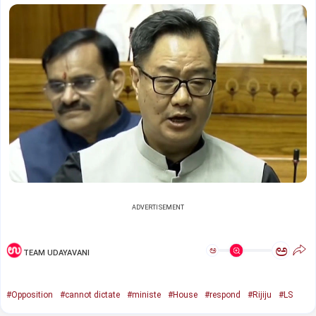
ADVERTISEMENT
ಅ
ಅ
TEAM UDAYAVANI
#Opposition
#cannot dictate
#ministe
#House
#respond
#Rijiju
#LS