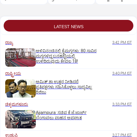
ಬೆಂಕಿ
ತಿರುಗೇಟು
ವಜಾಗೊಳಿಸಿದ ಸುಪ್ರೀಂ
LATEST NEWS
ರಾಜ್ಯ
3:42 PM IST
ಅಳಿವಿನಂಚಿನಲ್ಲಿ ಕೈಮಗ್ಗಗಳು: 80 ಸಾವಿರ
ಮಗ್ಗಗಳಿದ್ದ ಬನಹಟ್ಟಿಯಲ್ಲಿ
ಉಳಿದಿರುವುದು ಕೇವಲ 18!
ರಾಷ್ಟ್ರೀಯ
3:40 PM IST
ಅಮಿತ್ ಶಾ ಉತ್ತರ ನೀಡಿದರೆ
ಪ್ರತಿಪಕ್ಷಗಳು ಸಹಿಸಿಕೊಳ್ಳಲು ಸಾಧ್ಯವಿಲ್ಲ:
ರಿಜಿಜು
ಚಿಕ್ಕಮಗಳೂರು
3:33 PM IST
Ajjampura: ಸಚಿವ ಕೆ.ಜೆ.ಜಾರ್ಜ್
ಬೆಂಗಾವಲು ವಾಹನ ಅಪಘಾತ
ಉಡುಪಿ
3:27 PM IST