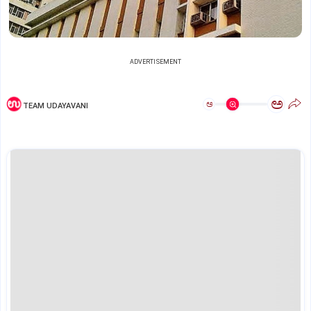
ADVERTISEMENT
ಅ
ಅ
TEAM UDAYAVANI