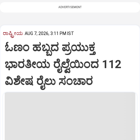
ADVERTISEMENT
ರಾಷ್ಟ್ರೀಯ
AUG 7, 2026, 3:11 PM IST
ಓಣಂ ಹಬ್ಬದ ಪ್ರಯುಕ್ತ
ಭಾರತೀಯ ರೈಲ್ವೆಯಿಂದ 112
ವಿಶೇಷ ರೈಲು ಸಂಚಾರ