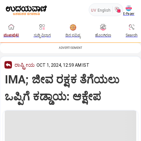
UV
English
E-Paper
ಮುಖಪುಟ
ಸುದ್ದಿ ವಿಭಾಗ
ದಿನ ಭವಿಷ್ಯ
ಹೊಂಗಿರಣ
Search
ADVERTISEMENT
ರಾಷ್ಟ್ರೀಯ
OCT 1, 2024, 12:59 AM IST
IMA; ಜೀವ ರಕ್ಷಕ ತೆಗೆಯಲು
ಒಪ್ಪಿಗೆ ಕಡ್ಡಾಯ: ಆಕ್ಷೇಪ