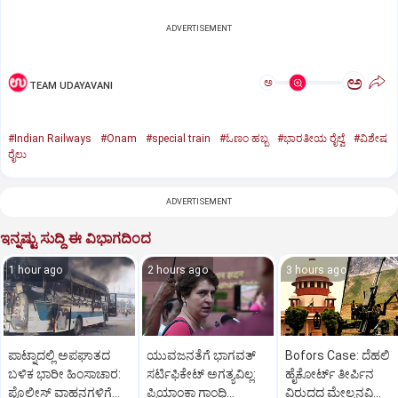
ADVERTISEMENT
ಅ
ಅ
TEAM UDAYAVANI
#Indian Railways
#Onam
#special train
#ಓಣಂ ಹಬ್ಬ
#ಭಾರತೀಯ ರೈಲ್ವೆ
#ವಿಶೇಷ
ರೈಲು
ADVERTISEMENT
ಇನ್ನಷ್ಟು ಸುದ್ದಿ ಈ ವಿಭಾಗದಿಂದ
1 hour ago
2 hours ago
3 hours ago
ಪಾಟ್ನಾದಲ್ಲಿ ಅಪಘಾತದ
ಯುವಜನತೆಗೆ ಭಾಗವತ್
Bofors Case: ದೆಹಲಿ
ಬಳಿಕ ಭಾರೀ ಹಿಂಸಾಚಾರ:
ಸರ್ಟಿಫಿಕೇಟ್ ಅಗತ್ಯವಿಲ್ಲ:
ಹೈಕೋರ್ಟ್‌ ತೀರ್ಪಿನ
ಪೊಲೀಸ್‌ ವಾಹನಗಳಿಗೆ
ಪ್ರಿಯಾಂಕಾ ಗಾಂಧಿ
ವಿರುದ್ಧದ ಮೇಲ್ಮನವಿ