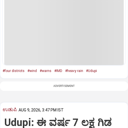
#four districts
#wind
#warns
#IMD
#heavy rain
#Udupi
ADVERTISEMENT
ಉಡುಪಿ
AUG 9, 2026, 3:47 PM IST
Udupi: ಈ ವರ್ಷ 7 ಲಕ್ಷ ಗಿಡ