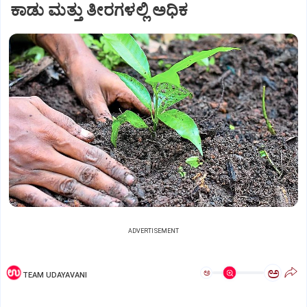
ಕಾಡು ಮತ್ತು ತೀರಗಳಲ್ಲಿ ಅಧಿಕ
ADVERTISEMENT
ಅ
ಅ
TEAM UDAYAVANI