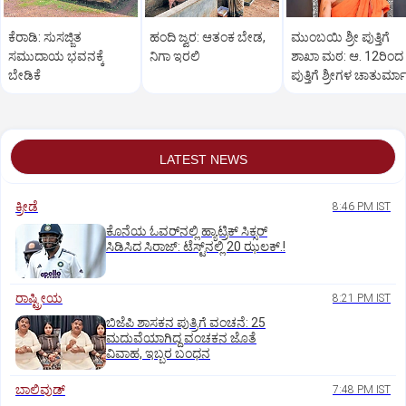
ಕೆರಾಡಿ: ಸುಸಜ್ಜಿತ
ಹಂದಿ ಜ್ವರ: ಆತಂಕ ಬೇಡ,
ಮುಂಬಯಿ ಶ್ರೀ ಪುತ್ತಿಗೆ
ಸಮುದಾಯ ಭವನಕ್ಕೆ
ನಿಗಾ ಇರಲಿ
ಶಾಖಾ ಮಠ: ಆ. 12ರಿಂದ
ಬೇಡಿಕೆ
ಪುತ್ತಿಗೆ ಶ್ರೀಗಳ ಚಾತುರ್ಮ
ವ್ರತ
LATEST NEWS
ಕ್ರೀಡೆ
8:46 PM IST
ಕೊನೆಯ ಓವರ್‌ನಲ್ಲಿ ಹ್ಯಾಟ್ರಿಕ್ ಸಿಕ್ಸರ್‌
ಸಿಡಿಸಿದ ಸಿರಾಜ್:‌ ಟೆಸ್ಟ್‌ನಲ್ಲಿ 20 ಝಲಕ್.!‌
ರಾಷ್ಟ್ರೀಯ
8:21 PM IST
ಬಿಜೆಪಿ ಶಾಸಕನ ಪುತ್ರಿಗೆ ವಂಚನೆ: 25
ಮದುವೆಯಾಗಿದ್ದ ವಂಚಕನ ಜೊತೆ
ವಿವಾಹ, ಇಬ್ಬರ ಬಂಧನ
ಬಾಲಿವುಡ್‌
7:48 PM IST