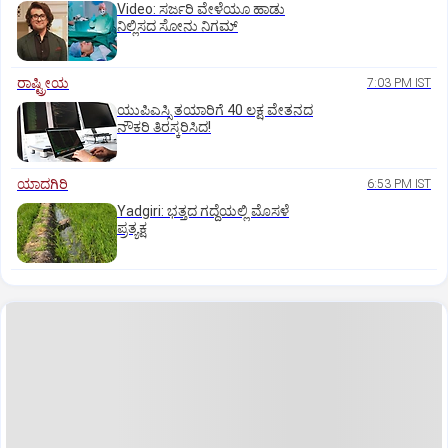
‌Video: ಸರ್ಜರಿ ವೇಳೆಯೂ ಹಾಡು
ನಿಲ್ಲಿಸದ ಸೋನು ನಿಗಮ್
ರಾಷ್ಟ್ರೀಯ
7:03 PM IST
ಯುಪಿಎಸ್ಸಿ ತಯಾರಿಗೆ 40 ಲಕ್ಷ ವೇತನದ
ನೌಕರಿ ತಿರಸ್ಕರಿಸಿದ!
ಯಾದಗಿರಿ
6:53 PM IST
Yadgiri: ಭತ್ತದ ಗದ್ದೆಯಲ್ಲಿ ಮೊಸಳೆ
ಪ್ರತ್ಯಕ್ಷ