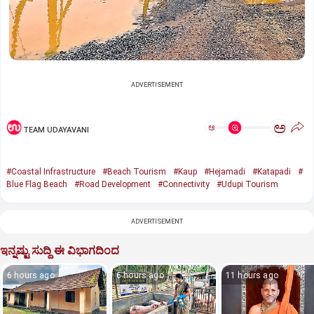
ADVERTISEMENT
ಅ
ಅ
TEAM UDAYAVANI
#Coastal Infrastructure
#Beach Tourism
#Kaup
#Hejamadi
#Katapadi
#
Blue Flag Beach
#Road Development
#Connectivity
#Udupi Tourism
ADVERTISEMENT
ಇನ್ನಷ್ಟು ಸುದ್ದಿ ಈ ವಿಭಾಗದಿಂದ
6 hours ago
6 hours ago
11 hours ago