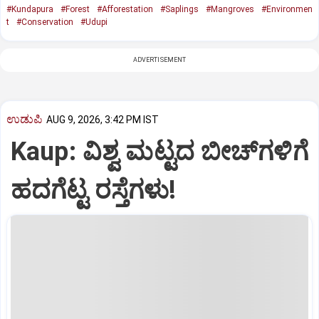
#Kundapura
#Forest
#Afforestation
#Saplings
#Mangroves
#Environmen
t
#Conservation
#Udupi
ADVERTISEMENT
ಉಡುಪಿ
AUG 9, 2026, 3:42 PM IST
Kaup: ವಿಶ್ವ ಮಟ್ಟದ ಬೀಚ್‌ಗಳಿಗೆ
ಹದಗೆಟ್ಟ ರಸ್ತೆಗಳು!