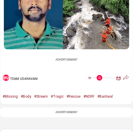
ADVERTISEMENT
ಅ
ಅ
TEAM UDAYAVANI
#Missing
#Body
#Stream
#Tragic
#Rescue
#NDRF
#Bantwal
ADVERTISEMENT