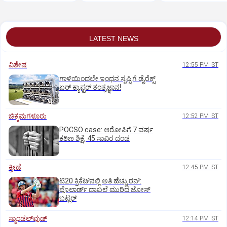
ಸವದಿ ಪುತ್ರ
ಕುರಿತ ಪುಸ್ತಕ ಬಿಡುಗಡೆ
LATEST NEWS
ವಿಶೇಷ
12:55 PM IST
ಗಾಳಿಯಿಂದಲೇ ಇಂಧನ ಸೃಷ್ಟಿಗೆ ಡೈರೆಕ್ಟ್
ಏರ್‌ ಕ್ಯಾಪ್ಟರ್ ತಂತ್ರಜ್ಞಾನ!
ಚಿಕ್ಕಮಗಳೂರು
12:52 PM IST
POCSO case: ಆರೋಪಿಗೆ 7 ವರ್ಷ
ಕಠಿಣ ಶಿಕ್ಷೆ, 45 ಸಾವಿರ ದಂಡ
ಕ್ರೀಡೆ
12:45 PM IST
ಟಿ20 ಕ್ರಿಕೆಟ್‌ನಲ್ಲಿ ಅತಿ ಹೆಚ್ಚು ರನ್:
ಪೊಲಾರ್ಡ್ ದಾಖಲೆ ಮುರಿದ ಜೋಸ್
ಬಟ್ಲರ್
ಸ್ಯಾಂಡಲ್‌ವುಡ್‌
12:14 PM IST