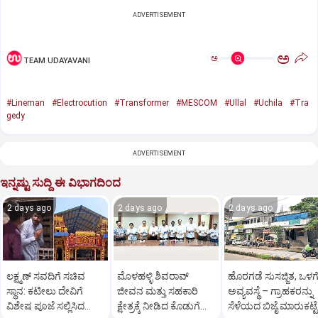
ADVERTISEMENT
ಅ
ಅ
TEAM UDAYAVANI
#Lineman
#Electrocution
#Transformer
#MESCOM
#Ullal
#Uchila
#Tra
gedy
ADVERTISEMENT
ಇನ್ನಷ್ಟು ಸುದ್ದಿ ಈ ವಿಭಾಗದಿಂದ
2 days ago
2 days ago
2 days ago
ಲಕ್ಷ್ಮಣ್‌ ಸವದಿಗೆ ಸಚಿವ
ಮೊಳಹಳ್ಳಿ ಶಿವರಾವ್
ಹೊರಗಡೆ ಸುಸಜ್ಜಿತ, ಒಳಗ
ಸ್ಥಾನ: ಕಟೀಲು ದೇವಿಗೆ
ಜೀವನ ಮತ್ತು ಸಹಕಾರಿ
ಅವ್ಯವಸ್ಥೆ – ಗ್ರಾಹಕರನ್ನು
ವಿಶೇಷ ಪೂಜೆ ಸಲ್ಲಿಸಿದ
ಕ್ಷೇತ್ರಕ್ಕೆ ನೀಡಿದ ಕೊಡುಗೆ
ಸೆಳೆಯದ ಬಿಜೈ ಮಾರುಕಟ್ಟೆ