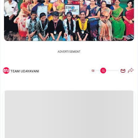
ADVERTISEMENT
ಅ
ಅ
TEAM UDAYAVANI