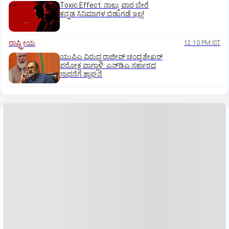
Toxic Effect: ನಾಲ್ಕು ವಾರ ಬೇರೆ
ಕನ್ನಡ ಸಿನಿಮಾಗಳ ಬಿಡುಗಡೆ ಇಲ್ಲ!
ರಾಷ್ಟ್ರೀಯ
12:10 PM IST
ಯುಪಿಎ ವಿರುದ್ಧ ರಾಜೀವ್ ಚಂದ್ರಶೇಖರ್
ಪರೋಕ್ಷ ವಾಗ್ದಾಳಿ: ಎನ್‌ಡಿಎ ಸರ್ಕಾರದ
ಸಾಧನೆಗೆ ಶ್ಲಾಘನೆ