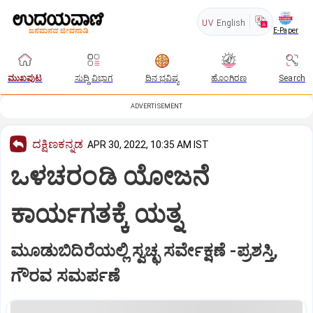
UV
English
E-Paper
ಮುಖಪುಟ
ಸುದ್ದಿ ವಿಭಾಗ
ದಿನ ಭವಿಷ್ಯ
ಹೊಂಗಿರಣ
Search
ADVERTISEMENT
ದಕ್ಷಿಣಕನ್ನಡ
APR 30, 2022, 10:35 AM IST
ಒಳಚರಂಡಿ ಯೋಜನೆ
ಕಾರ್ಯಗತಕ್ಕೆ ಯತ್ನ
ಮೂಡುಬಿದಿರೆಯಲ್ಲಿ ಸ್ವಚ್ಛ ಸರ್ವೇಕ್ಷಣೆ -ಪ್ರಶಸ್ತಿ,
ಗೌರವ ಸಮರ್ಪಣೆ