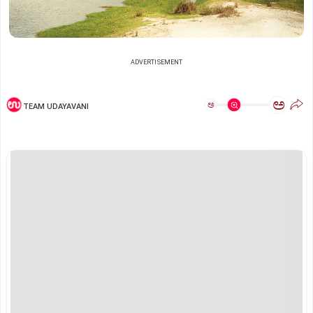
ADVERTISEMENT
ಅ
ಅ
TEAM UDAYAVANI