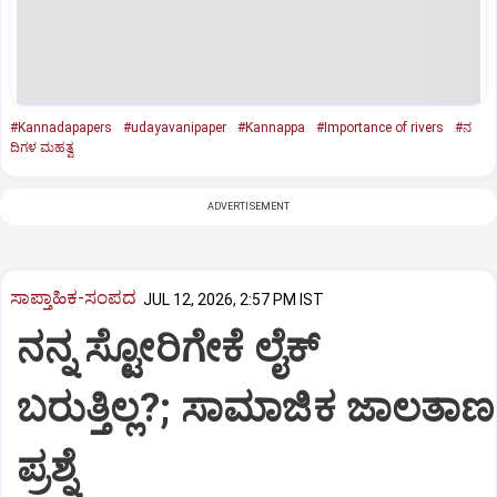
#Kannadapapers
#udayavanipaper
#Kannappa
#Importance of rivers
#ನ
ದಿಗಳ ಮಹತ್ವ
ADVERTISEMENT
ಸಾಪ್ತಾಹಿಕ-ಸಂಪದ
JUL 12, 2026, 2:57 PM IST
ನನ್ನ ಸ್ಟೋರಿಗೇಕೆ ಲೈಕ್‌
ಬರುತ್ತಿಲ್ಲ?; ಸಾಮಾಜಿಕ ಜಾಲತ
ಪ್ರಶ್ನೆ