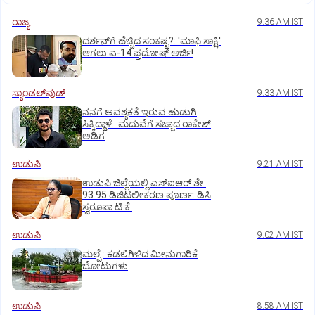
ರಾಜ್ಯ
9:36 AM IST
ದರ್ಶನ್‌ಗೆ ಹೆಚ್ಚಿದ ಸಂಕಷ್ಟ?: 'ಮಾಫಿ ಸಾಕ್ಷಿ'
ಆಗಲು ಎ-14 ಪ್ರದೋಷ್ ಅರ್ಜಿ!
ಸ್ಯಾಂಡಲ್‌ವುಡ್‌
9:33 AM IST
ನನಗೆ ಅವಶ್ಯಕತೆ ಇರುವ ಹುಡುಗಿ
ಸಿಕ್ಕಿದ್ದಾಳೆ.. ಮದುವೆಗೆ ಸಜ್ಜಾದ ರಾಕೇಶ್
ಅಡಿಗ
ಉಡುಪಿ
9:21 AM IST
ಉಡುಪಿ ಜಿಲ್ಲೆಯಲ್ಲಿ ಎಸ್‌ಐಆರ್‌ ಶೇ.
93.95 ಡಿಜಿಟಲೀಕರಣ ಪೂರ್ಣ: ಡಿಸಿ
ಸ್ವರೂಪಾ ಟಿ.ಕೆ.
ಉಡುಪಿ
9:02 AM IST
ಮಲ್ಪೆ : ಕಡಲಿಗಿಳಿದ ಮೀನುಗಾರಿಕೆ
ಬೋಟುಗಳು
ಉಡುಪಿ
8:58 AM IST