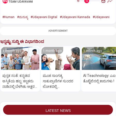
ಅ
ಅ
TEAM UDAYAVANI
#Human
#ಮನುಷ್ಯ
#Udayavani Digital
#Udayavani Kannada
#Udayavani
ADVERTISEMENT
ಇನ್ನಷ್ಟು ಸುದ್ದಿ ಈ ವಿಭಾಗದಿಂದ
1 month ago
1 month ago
1 month ago
ಪುಸ್ತಕ ಸಂತೆ: ಕನ್ನಡದ
ಮೂಕ ಸಾಂಗತ್ಯ
AI Teachnology: ಎಐ
ಅಸ್ಮಿತೆಯ ಹಬ್ಬ: ಕಲ್ಪತರು
ಸಾಕುಪ್ರಾಣಿಗಳ ಸುಂದರ
ತೊಟ್ಟಿಲಿನಲ್ಲಿ ಕಾರುಗಳು !
ನಾಡಿನಲ್ಲಿ ಬೆಳಗಿತು ಅಕ್ಷರದ
ಲೋಕದಲ್ಲಿ...
ಹಣತೆ
LATEST NEWS