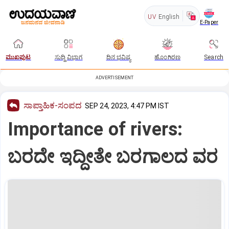
UV
English
E-Paper
ಮುಖಪುಟ
ಸುದ್ದಿ ವಿಭಾಗ
ದಿನ ಭವಿಷ್ಯ
ಹೊಂಗಿರಣ
Search
ADVERTISEMENT
ಸಾಪ್ತಾಹಿಕ-ಸಂಪದ
SEP 24, 2023, 4:47 PM IST
Importance of rivers:
ಬರದೇ ಇದ್ದೀತೇ ಬರಗಾಲದ ವರ