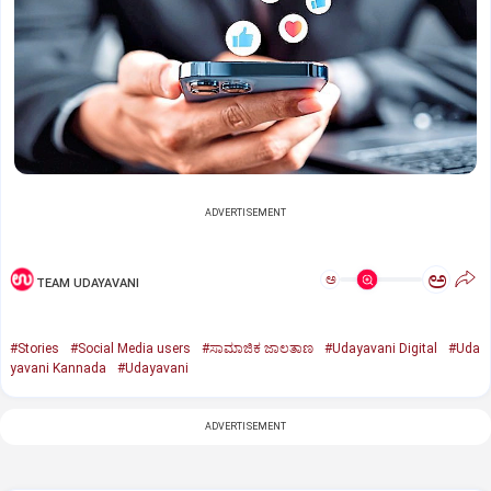
ADVERTISEMENT
ಅ
ಅ
TEAM UDAYAVANI
#Stories
#Social Media users
#ಸಾಮಾಜಿಕ ಜಾಲತಾಣ
#Udayavani Digital
#Uda
yavani Kannada
#Udayavani
ADVERTISEMENT