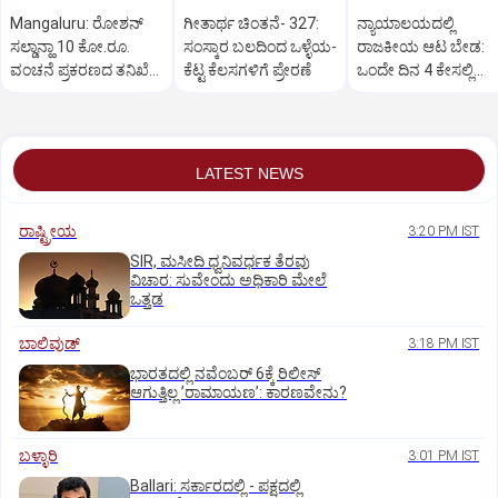
Mangaluru: ರೋಶನ್‌
ಗೀತಾರ್ಥ ಚಿಂತನೆ- 327:
ನ್ಯಾಯಾಲಯದಲ್ಲಿ
ಸಲ್ಡಾನ್ಹಾ 10 ಕೋ.ರೂ.
ಸಂಸ್ಕಾರ ಬಲದಿಂದ ಒಳ್ಳೆಯ-
ರಾಜಕೀಯ ಆಟ ಬೇಡ:
ವಂಚನೆ ಪ್ರಕರಣದ ತನಿಖೆ
ಕೆಟ್ಟ ಕೆಲಸಗಳಿಗೆ ಪ್ರೇರಣೆ
ಒಂದೇ ದಿನ 4 ಕೇಸಲ್ಲಿ
ಸಿಐಡಿಗೆ ವರ್ಗ
ಸುಪ್ರೀಂಕೋರ್ಟ್‌ ಅಭಿಮ
LATEST NEWS
ರಾಷ್ಟ್ರೀಯ
3:20 PM IST
SIR, ಮಸೀದಿ ಧ್ವನಿವರ್ಧಕ ತೆರವು
ವಿಚಾರ: ಸುವೇಂದು ಅಧಿಕಾರಿ ಮೇಲೆ
ಒತ್ತಡ
ಬಾಲಿವುಡ್‌
3:18 PM IST
ಭಾರತದಲ್ಲಿ ನವೆಂಬರ್‌ 6ಕ್ಕೆ ರಿಲೀಸ್‌
ಆಗುತ್ತಿಲ್ಲ ʼರಾಮಾಯಣʼ: ಕಾರಣವೇನು?
ಬಳ್ಳಾರಿ
3:01 PM IST
Ballari: ಸರ್ಕಾರದಲ್ಲಿ - ಪಕ್ಷದಲ್ಲಿ