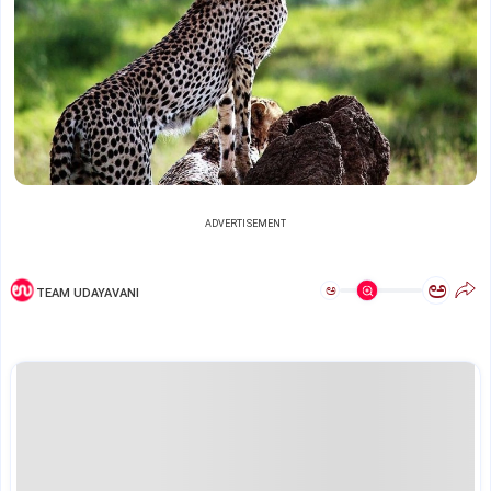
ADVERTISEMENT
ಅ
ಅ
TEAM UDAYAVANI