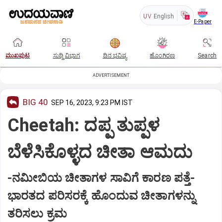
UV
English
E-Paper
ಮುಖಪುಟ
ಸುದ್ದಿ ವಿಭಾಗ
ದಿನ ಭವಿಷ್ಯ
ಹೊಂಗಿರಣ
Search
ADVERTISEMENT
BIG 40
SEP 16, 2023, 9:23 PM IST
Cheetah: ದಪ್ಪ ತುಪ್ಪಳ
ಬೆಳೆಸಿಕೊಳ್ಳದ ಚೀತಾ ಆಮದು
-ನಮೀಬಿಯ ಚೀತಾಗಳ ಸಾವಿಗೆ ಕಾರಣ ಪತ್ತೆ-
ಭಾರತದ ಪರಿಸರಕ್ಕೆ ಹೊಂದುವ ಚೀತಾಗಳನ್ನು
ತರಿಸಲು ಕ್ರಮ