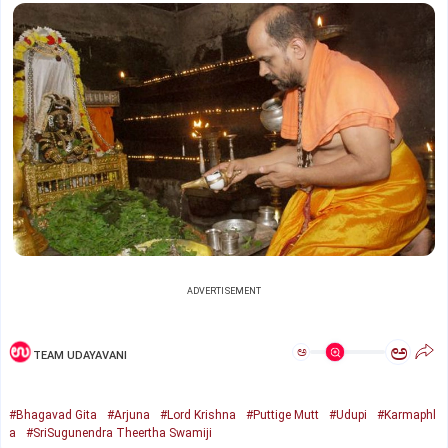
ADVERTISEMENT
ಅ
ಅ
TEAM UDAYAVANI
#Bhagavad Gita
#Arjuna
#Lord Krishna
#Puttige Mutt
#Udupi
#Karmaphl
a
#SriSugunendra Theertha Swamiji