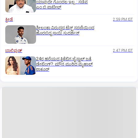
ಯಾವುದೇ ಗೊಂದಲ ಇಲ್ಲ..: ಸಚಿವ
ಎಂ.ಬಿ.ಪಾಟೀಲ್
ಕ್ರೀಡೆ
2:59 PM IST
ಶ್ರೀಲಂಕಾ ವಿರುದ್ಧದ ಟೆಸ್ಟ್ ಸರಣಿಯಿಂದ
ಹೊರಬಿದ್ದ ಸಾಯಿ ಸುದರ್ಶನ್
ಬಾಲಿವುಡ್‌
2:47 PM IST
24ರ ಹರೆಯದ ಕ್ರಿಕೆಟಿಗ ಜೈಸ್ವಾಲ್‌ ಜತೆ
ಡೇಟಿಂಗ್?:‌ ಮೌನ ಮುರಿದ ಮೃಣಾಲ್‌
ಠಾಕೂರ್