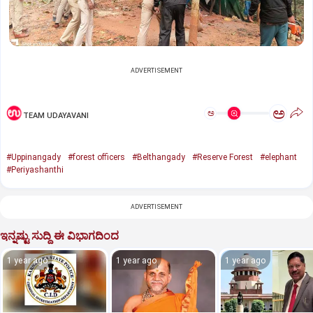
ADVERTISEMENT
ಅ
ಅ
TEAM UDAYAVANI
#Uppinangady
#forest officers
#Belthangady
#Reserve Forest
#elephant
#Periyashanthi
ADVERTISEMENT
ಇನ್ನಷ್ಟು ಸುದ್ದಿ ಈ ವಿಭಾಗದಿಂದ
1 year ago
1 year ago
1 year ago