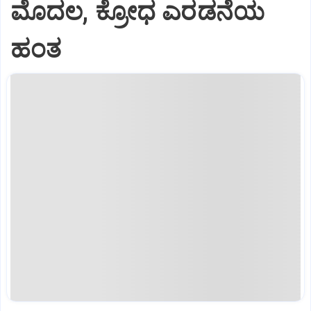
ಮೊದಲ, ಕ್ರೋಧ ಎರಡನೆಯ
ಹಂತ