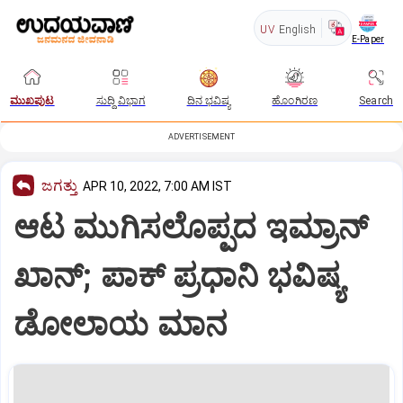
UV
English
E-Paper
ಮುಖಪುಟ
ಸುದ್ದಿ ವಿಭಾಗ
ದಿನ ಭವಿಷ್ಯ
ಹೊಂಗಿರಣ
Search
ADVERTISEMENT
ಜಗತ್ತು
APR 10, 2022, 7:00 AM IST
ಆಟ ಮುಗಿಸಲೊಪ್ಪದ ಇಮ್ರಾನ್‌
ಖಾನ್‌; ಪಾಕ್‌ ಪ್ರಧಾನಿ ಭವಿಷ್ಯ
ಡೋಲಾಯ ಮಾನ