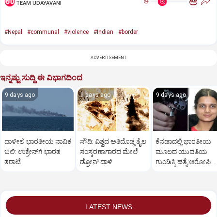
ಅ
ಅ
TEAM UDAYAVANI
#Nepal
#communal
#violence
#Indian
#border
ADVERTISEMENT
ಇನ್ನಷ್ಟು ಸುದ್ದಿ ಈ ವಿಭಾಗದಿಂದ
9 days ago
9 days ago
9 days ago
ದಾಳೀಲಿ ಭಾರತೀಯ ನಾವಿಕ
ಸೌದಿ: ವಿಶ್ವದ ಅತಿದೊಡ್ಡ ತೈಲ
ಕೆನಡಾದಲ್ಲಿ ಭಾರತೀಯ
ಬಲಿ: ಉಕ್ರೇನ್‌ಗೆ ಭಾರತ
ಸಂಸ್ಕರಣಾಗಾರದ ಮೇಲೆ
ಮೂಲದ ಯುವತಿಯ
ತರಾಟೆ
ಡ್ರೋನ್ ದಾಳಿ
ಗುಂಡಿಕ್ಕಿ ಹತ್ಯೆ:ಆರೋಪಿ
ಬಂಧನ
LATEST NEWS