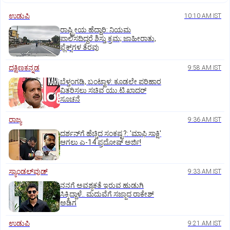
ಉಡುಪಿ
10:10 AM IST
ರಾಷ್ಟ್ರೀಯ ಹೆದ್ದಾರಿ: ನಿಯಮ
ಪಾಲಿಸದಿದ್ದರೆ ಶಿಸ್ತು ಕ್ರಮ; ಜಾಹೀರಾತು,
ಫ್ಲೆಕ್ಸ್‌ಗಳ ತೆರವು
ದಕ್ಷಿಣಕನ್ನಡ
9:58 AM IST
ಬೆಳ್ತಂಗಡಿ, ಬಂಟ್ವಾಳ: ಕೂಡಲೇ ಪರಿಹಾರ
ವಿತರಿಸಲು ಸಚಿವ ಯು.ಟಿ.ಖಾದರ್‌
ಸೂಚನೆ
ರಾಜ್ಯ
9:36 AM IST
ದರ್ಶನ್‌ಗೆ ಹೆಚ್ಚಿದ ಸಂಕಷ್ಟ?: 'ಮಾಫಿ ಸಾಕ್ಷಿ'
ಆಗಲು ಎ-14 ಪ್ರದೋಷ್ ಅರ್ಜಿ!
ಸ್ಯಾಂಡಲ್‌ವುಡ್‌
9:33 AM IST
ನನಗೆ ಅವಶ್ಯಕತೆ ಇರುವ ಹುಡುಗಿ
ಸಿಕ್ಕಿದ್ದಾಳೆ.. ಮದುವೆಗೆ ಸಜ್ಜಾದ ರಾಕೇಶ್
ಅಡಿಗ
ಉಡುಪಿ
9:21 AM IST