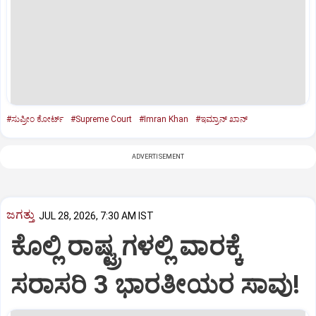
#ಸುಪ್ರೀಂ ಕೋರ್ಟ್‌
#Supreme Court
#Imran Khan
#ಇಮ್ರಾನ್‌ ಖಾನ್‌
ADVERTISEMENT
ಜಗತ್ತು
JUL 28, 2026, 7:30 AM IST
ಕೊಲ್ಲಿ ರಾಷ್ಟ್ರಗಳಲ್ಲಿ ವಾರಕ್ಕೆ
ಸರಾಸರಿ 3 ಭಾರತೀಯರ ಸಾವು!