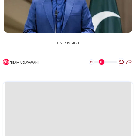
ADVERTISEMENT
ಅ
ಅ
TEAM UDAYAVANI