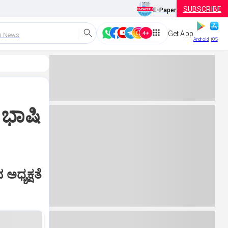
SUBSCRIBE
E-Paper
Get App
h News
Android
iOS
ಿ ಭಾಷಿ
ಅಧ್ಯಕ್ಷತೆ