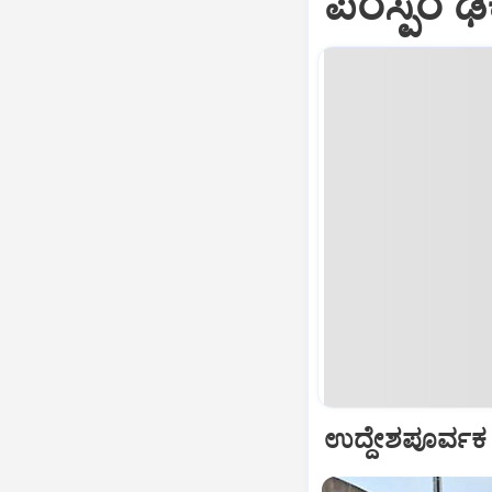
ಪರಸ್ಪರ ಢಿ
ಉದ್ದೇಶಪೂರ್ವಕ 