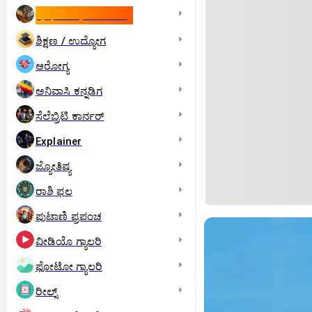
ಇಸ್ರೇಲ್- ಇರಾನ್‌ ಯುದ್ಧ
ಶಿಕ್ಷಣ / ಉದ್ಯೋಗ
ಆರೋಗ್ಯ
ಅನಿವಾಸಿ ಕನ್ನಡಿಗ
ಸೆಲೆಬ್ರಿಟಿ ಕಾರ್ನರ್‌
Explainer
ಜ್ಯೋತಿಷ್ಯ
ರಾಶಿ ಫಲ
ಪುಟಾಣಿ ಪ್ರಪಂಚ
ವೀಡಿಯೊ ಗ್ಯಾಲರಿ
ಫೋಟೋ ಗ್ಯಾಲರಿ
ರೀಲ್ಸ್