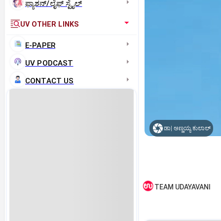
ಫ್ಯಾಶನ್/ಲೈಫ್‌ ಸ್ಟೈಲ್
UV OTHER LINKS
E-PAPER
UV PODCAST
CONTACT US
ಡಾ| ಅಣ್ಣಯ್ಯ ಕುಲಾಲ್‌
TEAM UDAYAVANI