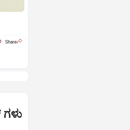
ಅ
Share
ಸ್ ಗಳು