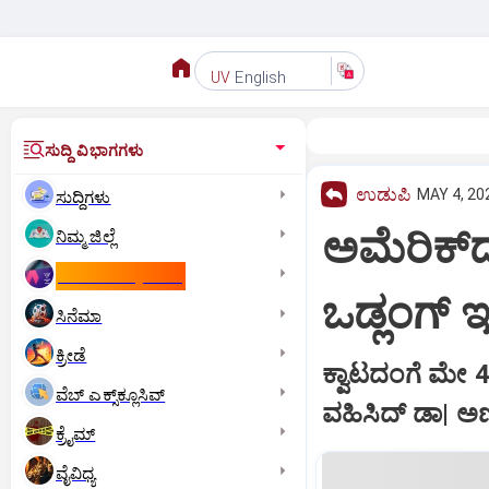
English
UV
ಸುದ್ದಿ ವಿಭಾಗಗಳು
ಉಡುಪಿ
MAY 4, 20
ಸುದ್ದಿಗಳು
ಅಮೆರಿಕ್‌ದ
ನಿಮ್ಮ ಜಿಲ್ಲೆ
ಕಾಮನ್‌ ವೆಲ್ತ್‌ ಗೇಮ್ಸ್‌
ಒಡ್ಲಂಗ್‌ ಇ
ಸಿನೆಮಾ
ಕ್ರೀಡೆ
ಕ್ವಾಟದಂಗೆ ಮೇ 4ರ
ವೆಬ್ ಎಕ್ಸ್‌ಕ್ಲೂಸಿವ್
ವಹಿಸಿದ್‌ ಡಾ| ಅಣ
ಕ್ರೈಮ್
ವೈವಿಧ್ಯ