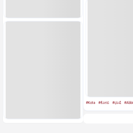
#Kota
#ಕೋಟ
#ಭಾಷೆ
#Abbi