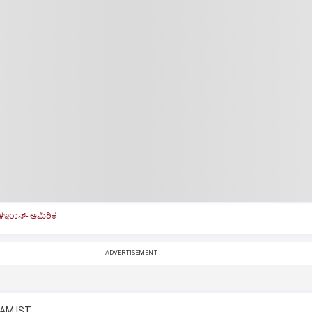
#ಇರಾನ್‌- ಅಮೆರಿಕ
ADVERTISEMENT
 AM IST