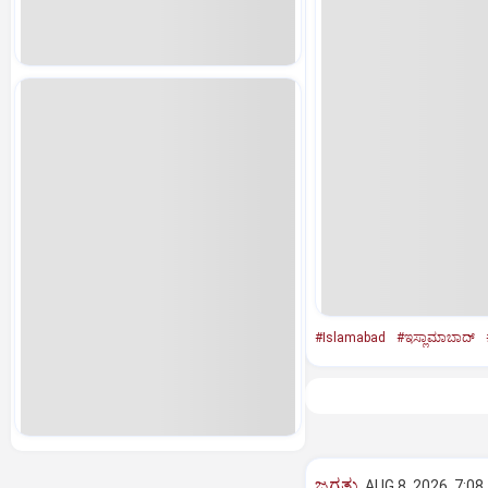
#Islamabad
#ಇಸ್ಲಾಮಾಬಾದ್
ಜಗತ್ತು
AUG 8, 2026, 7:08