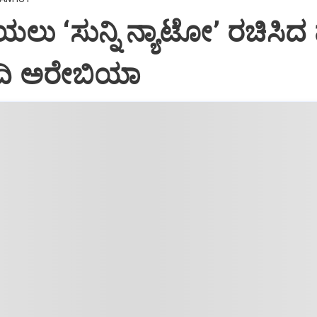
ಲು ‘ಸುನ್ನಿ ನ್ಯಾಟೋ’ ರಚಿಸಿದ 
ೌದಿ ಅರೇಬಿಯಾ