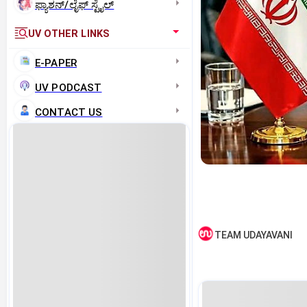
ಫ್ಯಾಶನ್/ಲೈಫ್‌ ಸ್ಟೈಲ್
UV OTHER LINKS
E-PAPER
UV PODCAST
CONTACT US
TEAM UDAYAVANI