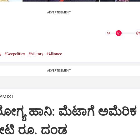
ADVERTISEMENT
ಅ
y
#Geopolitics
#Military
#Alliance
ADVERTISEMENT
 AM IST
ೋಗ್ಯ ಹಾನಿ: ಮೆಟಾಗೆ ಅಮೆರಿಕ
ಟಿ ರೂ. ದಂಡ