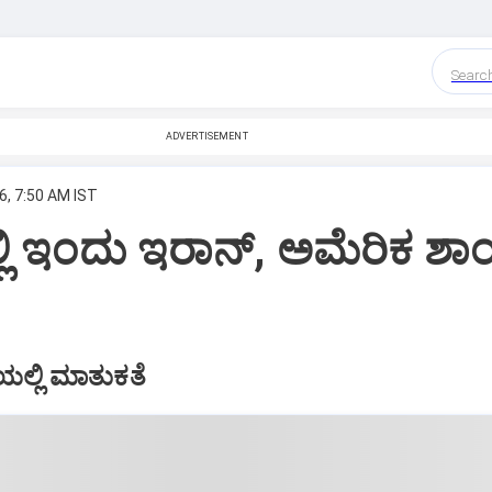
Searc
ADVERTISEMENT
6, 7:50 AM IST
ಲಿ ಇಂದು ಇರಾನ್‌, ಅಮೆರಿಕ ಶಾಂ
ೆಯಲ್ಲಿ ಮಾತುಕತೆ