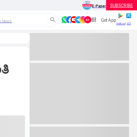
SUBSCRIBE
E-Paper
Get App
h News
Android
iOS
ತಿ