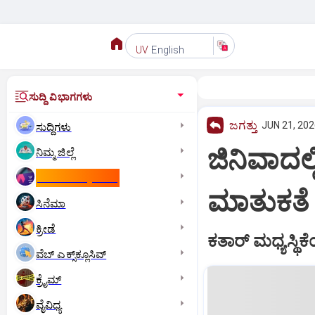
English
UV
ಸುದ್ದಿ ವಿಭಾಗಗಳು
ಜಗತ್ತು
JUN 21, 202
ಸುದ್ದಿಗಳು
ಜಿನಿವಾದಲ್
ನಿಮ್ಮ ಜಿಲ್ಲೆ
ಕಾಮನ್‌ ವೆಲ್ತ್‌ ಗೇಮ್ಸ್‌
ಮಾತುಕತೆ
ಸಿನೆಮಾ
ಕ್ರೀಡೆ
ಕತಾರ್‌ ಮಧ್ಯಸ್ಥಿಕ
ವೆಬ್ ಎಕ್ಸ್‌ಕ್ಲೂಸಿವ್
ಕ್ರೈಮ್
ವೈವಿಧ್ಯ