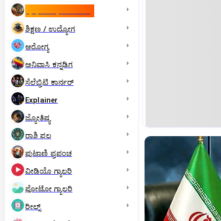
ಇಸ್ರೇಲ್- ಇರಾನ್‌ ಯುದ್ಧ
ಶಿಕ್ಷಣ / ಉದ್ಯೋಗ
ಆರೋಗ್ಯ
ಅನಿವಾಸಿ ಕನ್ನಡಿಗ
ಸೆಲೆಬ್ರಿಟಿ ಕಾರ್ನರ್‌
Explainer
ಜ್ಯೋತಿಷ್ಯ
ರಾಶಿ ಫಲ
ಪುಟಾಣಿ ಪ್ರಪಂಚ
ವೀಡಿಯೊ ಗ್ಯಾಲರಿ
ಫೋಟೋ ಗ್ಯಾಲರಿ
ರೀಲ್ಸ್