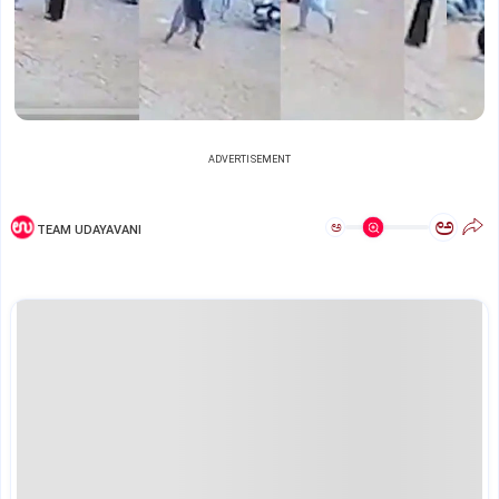
ADVERTISEMENT
ಅ
ಅ
TEAM UDAYAVANI