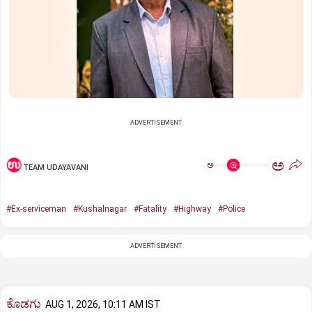
ADVERTISEMENT
ಅ
ಅ
TEAM UDAYAVANI
#Ex-serviceman
#Kushalnagar
#Fatality
#Highway
#Police
ADVERTISEMENT
ಕೊಡಗು
AUG 1, 2026, 10:11 AM IST