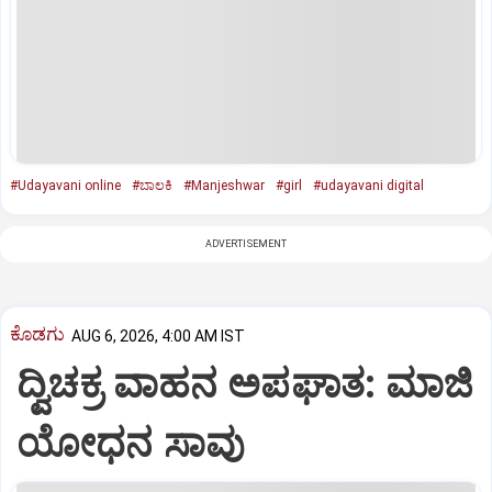
#Udayavani online
#ಬಾಲಕಿ
#Manjeshwar
#girl
#udayavani digital
ADVERTISEMENT
ಕೊಡಗು
AUG 6, 2026, 4:00 AM IST
ದ್ವಿಚಕ್ರ ವಾಹನ ಅಪಘಾತ: ಮಾಜಿ
ಯೋಧನ ಸಾವು