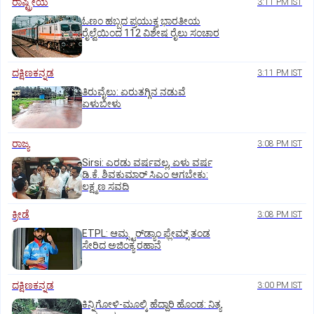
ರಾಷ್ಟ್ರೀಯ
3:11 PM IST
ಓಣಂ ಹಬ್ಬದ ಪ್ರಯುಕ್ತ ಭಾರತೀಯ
ರೈಲ್ವೆಯಿಂದ 112 ವಿಶೇಷ ರೈಲು ಸಂಚಾರ
ದಕ್ಷಿಣಕನ್ನಡ
3:11 PM IST
ತಿರುವೈಲು: ಏರುತಗ್ಗಿನ ನಡುವೆ
ಏಳುಬೀಳು
ರಾಜ್ಯ
3:08 PM IST
Sirsi: ಎರಡು ವರ್ಷವಲ್ಲ, ಏಳು ವರ್ಷ
ಡಿ.ಕೆ. ಶಿವಕುಮಾರ್ ಸಿಎಂ ಆಗಬೇಕು:
ಲಕ್ಷ್ಮಣ ಸವದಿ
ಕ್ರೀಡೆ
3:08 PM IST
ETPL: ಆಮ್ಸ್ಟರ್‌ಡ್ಯಾಂ ಫ್ಲೇಮ್ಸ್‌ ತಂಡ
ಸೇರಿದ ಅಜಿಂಕ್ಯ ರಹಾನೆ
ದಕ್ಷಿಣಕನ್ನಡ
3:00 PM IST
ಕಿನ್ನಿಗೋಳಿ-ಮೂಲ್ಕಿ ಹೆದ್ದಾರಿ ಹೊಂಡ: ನಿತ್ಯ