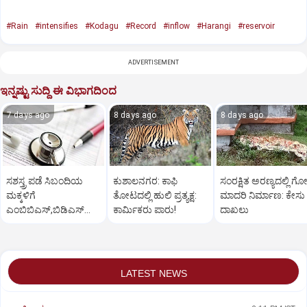
#Rain
#intensifies
#Kodagu
#Record
#inflow
#Harangi
#reservoir
ADVERTISEMENT
ಇನ್ನಷ್ಟು ಸುದ್ದಿ ಈ ವಿಭಾಗದಿಂದ
7 days ago
8 days ago
8 days ago
ಸಶಸ್ತ್ರ ಪಡೆ ಸಿಬಂದಿಯ
ಕುಶಾಲನಗರ: ಕಾಫಿ
ಸಂರಕ್ಷಿತ ಅರಣ್ಯದಲ್ಲಿ ಗೋ
ಮಕ್ಕಳಿಗೆ
ತೋಟದಲ್ಲಿ ಹುಲಿ ಪ್ರತ್ಯಕ್ಷ:
ಮಾದರಿ ನಿರ್ಮಾಣ: ಕೇಸು
ಎಂಬಿಬಿಎಸ್‌,ಬಿಡಿಎಸ್‌
ಕಾರ್ಮಿಕರು ಪಾರು!
ದಾಖಲು
ಸೀಟು: ಅರ್ಜಿ ಆಹ್ವಾನ
LATEST NEWS