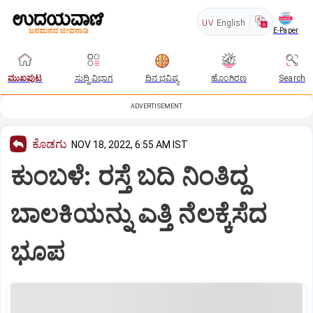
UV
English
E-Paper
ಮುಖಪುಟ
ಸುದ್ದಿ ವಿಭಾಗ
ದಿನ ಭವಿಷ್ಯ
ಹೊಂಗಿರಣ
Search
ADVERTISEMENT
ಕೊಡಗು
NOV 18, 2022, 6:55 AM IST
ಕುಂಬಳೆ: ರಸ್ತೆ ಬದಿ ನಿಂತಿದ್ದ
ಬಾಲಕಿಯನ್ನು ಎತ್ತಿ ನೆಲಕ್ಕೆಸೆದ
ಭೂಪ