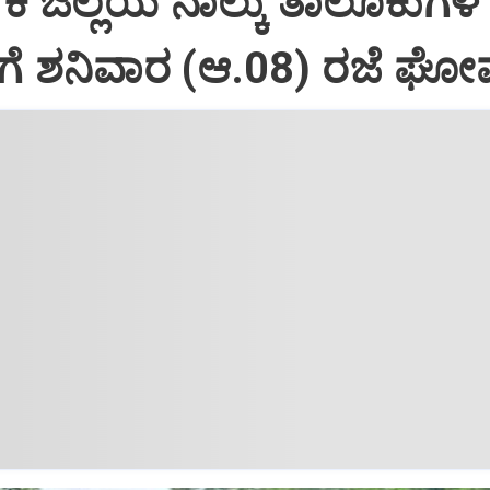
ಕ ಜಿಲ್ಲೆಯ ನಾಲ್ಕು ತಾಲೂಕುಗಳ
ಗೆ ಶನಿವಾರ (ಆ.08) ರಜೆ ಘೋ