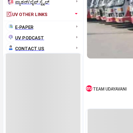
ಫ್ಯಾಶನ್/ಲೈಫ್‌ ಸ್ಟೈಲ್
UV OTHER LINKS
E-PAPER
UV PODCAST
CONTACT US
TEAM UDAYAVANI