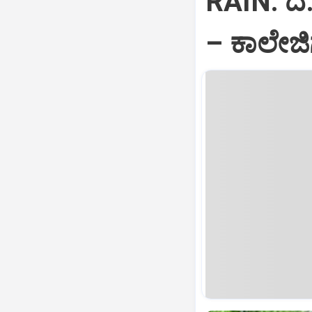
RAIN: ದ.
– ಕಾಲೇಜಿ