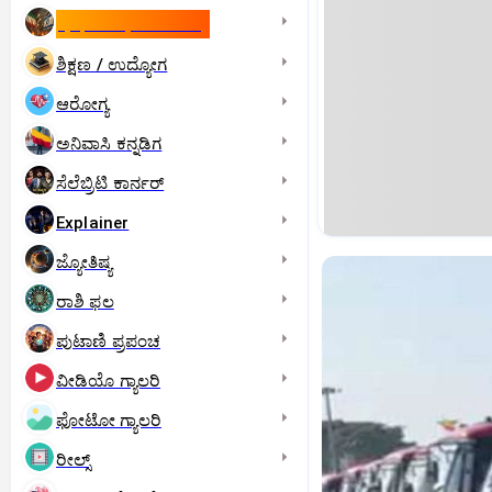
ಇಸ್ರೇಲ್- ಇರಾನ್‌ ಯುದ್ಧ
ಶಿಕ್ಷಣ / ಉದ್ಯೋಗ
ಆರೋಗ್ಯ
ಅನಿವಾಸಿ ಕನ್ನಡಿಗ
ಸೆಲೆಬ್ರಿಟಿ ಕಾರ್ನರ್‌
Explainer
ಜ್ಯೋತಿಷ್ಯ
ರಾಶಿ ಫಲ
ಪುಟಾಣಿ ಪ್ರಪಂಚ
ವೀಡಿಯೊ ಗ್ಯಾಲರಿ
ಫೋಟೋ ಗ್ಯಾಲರಿ
ರೀಲ್ಸ್