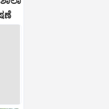
 ಶಾಲಾ
ಷಣೆ