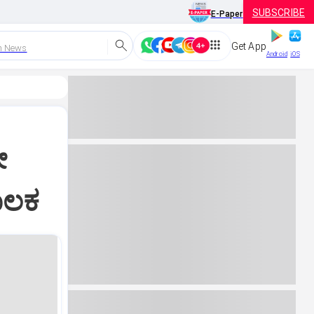
SUBSCRIBE
E-Paper
Get App
h News
Android
iOS
ೇ
ಾಲಕ