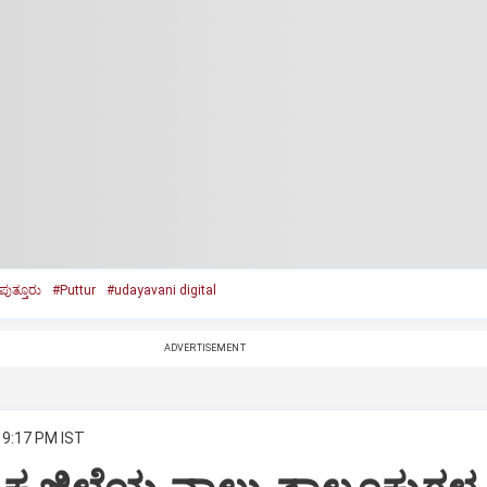
ಪುತ್ತೂರು
#Puttur
#udayavani digital
ADVERTISEMENT
 9:17 PM IST