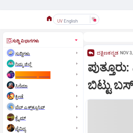
English
UV
ಸುದ್ದಿ ವಿಭಾಗಗಳು
ದಕ್ಷಿಣಕನ್ನಡ
NOV 3,
ಸುದ್ದಿಗಳು
ಪುತ್ತೂರು:
ನಿಮ್ಮ ಜಿಲ್ಲೆ
ಕಾಮನ್‌ ವೆಲ್ತ್‌ ಗೇಮ್ಸ್‌
ಬಿಟ್ಟು 
ಸಿನೆಮಾ
ಕ್ರೀಡೆ
ವೆಬ್ ಎಕ್ಸ್‌ಕ್ಲೂಸಿವ್
ಕ್ರೈಮ್
ವೈವಿಧ್ಯ