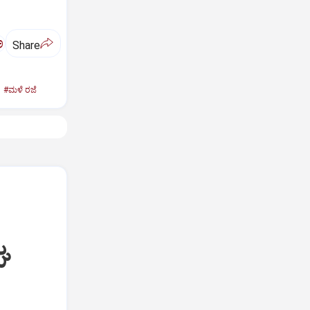
ಅ
Share
#ಮಳೆ ರಜೆ
ಘ