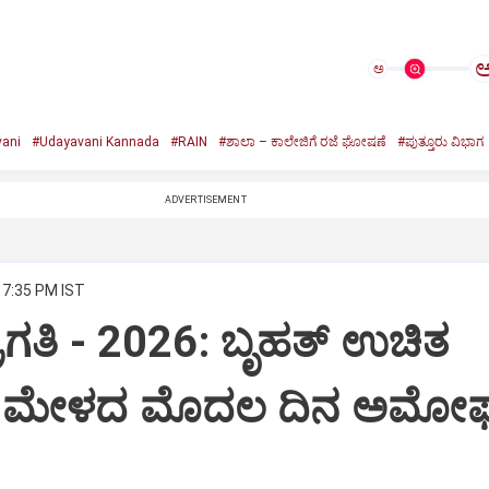
ಅ
ani
#Udayavani Kannada
#RAIN
#ಶಾಲಾ – ಕಾಲೇಜಿಗೆ ರಜೆ ಘೋಷಣೆ
#ಪುತ್ತೂರು ವಿಭಾಗ
ADVERTISEMENT
 7:35 PM IST
ಪ್ರಗತಿ - 2026: ಬೃಹತ್ ಉಚಿತ
 ಮೇಳದ ಮೊದಲ ದಿನ ಅಮೋ