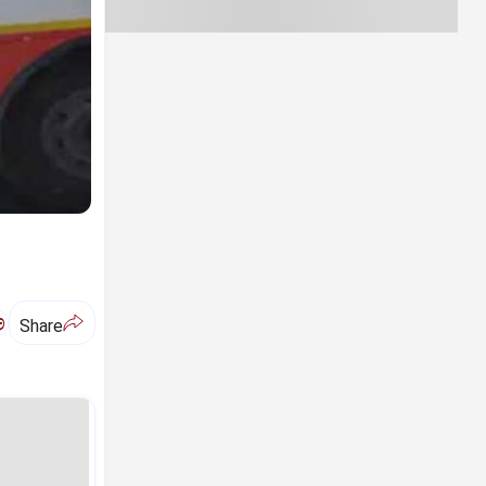
ಅ
Share