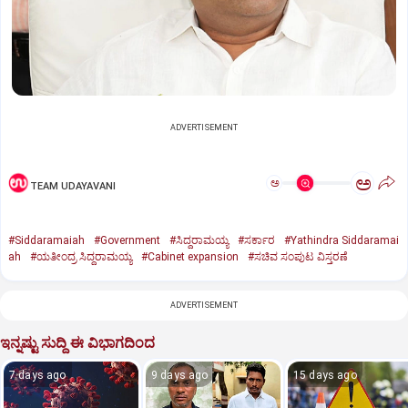
ADVERTISEMENT
ಅ
ಅ
TEAM UDAYAVANI
#Siddaramaiah
#Government
#ಸಿದ್ದರಾಮಯ್ಯ
#ಸರ್ಕಾರ
#Yathindra Siddaramai
ah
#ಯತೀಂದ್ರ ಸಿದ್ದರಾಮಯ್ಯ
#Cabinet expansion
#ಸಚಿವ ಸಂಪುಟ ವಿಸ್ತರಣೆ
ADVERTISEMENT
ಇನ್ನಷ್ಟು ಸುದ್ದಿ ಈ ವಿಭಾಗದಿಂದ
7 days ago
9 days ago
15 days ago