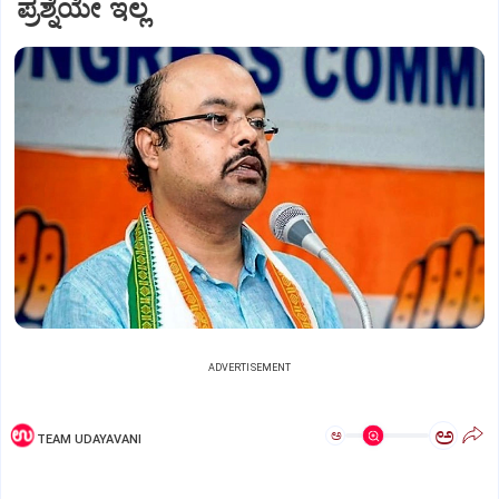
ಪ್ರಶ್ನೆಯೇ ಇಲ್ಲ
ADVERTISEMENT
ಅ
ಅ
TEAM UDAYAVANI