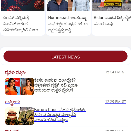
ಬೀದರ್ ನಲ್ಲಿ ಮತ್ತೆ
Homnabad: ಅಂತರಾಜ್ಯ
Bidar: ವಾಹನ ಡಿಕ್ಕಿ, ಬೈಕ
ಕೋವಿಡ್‌ ಆತಂಕ:
ಮನೆಗಳ್ಳರ ಬಂಧನ: 54.75
ಸವಾರ ಸಾವು
ಮಹಿಳೆಯೊಬ್ಬರಿಗೆ ಸೋಂಕು
ಲಕ್ಷದ ಸ್ವತ್ತು ಜಪ್ತಿ
ದೃಢ
LATEST NEWS
ವೈರಲ್ ನ್ಯೂಸ್
12:34 PM IST
ಕೇಸರಿ ಉಡುಪು ಧರಿಸಿದ್ದೇಕೆ?:
ಪತ್ರಕರ್ತನ ಪ್ರಶ್ನೆಗೆ ನಟಿ ಪ್ರಿಯಾ
ವಾರಿಯರ್ ಉತ್ತರ ವೈರಲ್!
ರಾಷ್ಟ್ರೀಯ
12:29 PM IST
Bofors Case: ದೆಹಲಿ ಹೈಕೋರ್ಟ್‌
ತೀರ್ಪಿನ ವಿರುದ್ಧದ ಮೇಲ್ಮನವಿ
ವಜಾಗೊಳಿಸಿದ ಸುಪ್ರೀಂ