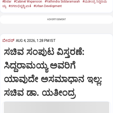
#Bidar
#Cabinet Wxpansion
#Yathindra Siddaramaiah
#ಯತೀಂದ್ರ ಸಿದ್ದರಾಮ
ಯ್ಯ
#ನಗರಾಭಿವೃದ್ಧಿ ಖಾತೆ
#Urban Development
ADVERTISEMENT
ಬೀದರ್
AUG 4, 2026, 1:28 PM IST
ಸಚಿವ ಸಂಪುಟ ವಿಸ್ತರಣೆ:
ಸಿದ್ದರಾಮಯ್ಯ ಅವರಿಗೆ
ಯಾವುದೇ ಅಸಮಾಧಾನ ಇಲ್ಲ:
ಸಚಿವ ಡಾ. ಯತೀಂದ್ರ