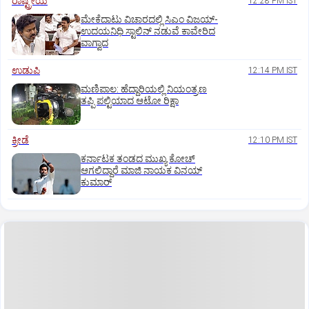
ರಾಷ್ಟ್ರೀಯ
12:28 PM IST
ಮೇಕೆದಾಟು ವಿಚಾರದಲ್ಲಿ ಸಿಎಂ ವಿಜಯ್-
ಉದಯನಿಧಿ ಸ್ಟಾಲಿನ್ ನಡುವೆ ಕಾವೇರಿದ
ವಾಗ್ವಾದ
ಉಡುಪಿ
12:14 PM IST
ಮಣಿಪಾಲ: ಹೆದ್ದಾರಿಯಲ್ಲಿ ನಿಯಂತ್ರಣ
ತಪ್ಪಿ ಪಲ್ಟಿಯಾದ ಆಟೋ ರಿಕ್ಷಾ
ಕ್ರೀಡೆ
12:10 PM IST
ಕರ್ನಾಟಕ ತಂಡದ ಮುಖ್ಯ ಕೋಚ್‌
ಆಗಲಿದ್ದಾರೆ ಮಾಜಿ ನಾಯಕ ವಿನಯ್‌
ಕುಮಾರ್