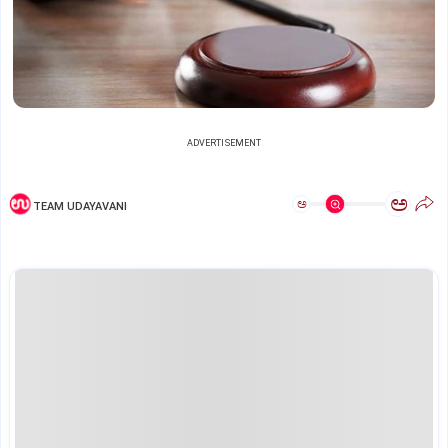
ADVERTISEMENT
ಅ
ಅ
TEAM UDAYAVANI