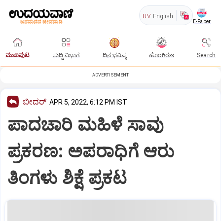
UV
English
E-Paper
ಮುಖಪುಟ
ಸುದ್ದಿ ವಿಭಾಗ
ದಿನ ಭವಿಷ್ಯ
ಹೊಂಗಿರಣ
Search
ADVERTISEMENT
ಬೀದರ್
APR 5, 2022, 6:12 PM IST
ಪಾದಚಾರಿ ಮಹಿಳೆ ಸಾವು
ಪ್ರಕರಣ: ಅಪರಾಧಿಗೆ ಆರು
ತಿಂಗಳು ಶಿಕ್ಷೆ ಪ್ರಕಟ