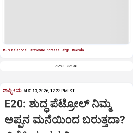
#K N Balagopal
#revenue increase
#bjp
#Kerala
ADVERTISEMENT
ರಾಷ್ಟ್ರೀಯ
AUG 10, 2026, 12:23 PM IST
E20: ಶುದ್ಧ ಪೆಟ್ರೋಲ್ ನಿಮ್ಮ
ಅಪ್ಪನ ಮನೆಯಿಂದ ಬರುತ್ತದಾ?