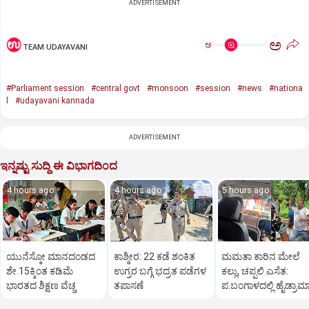
ADVERTISEMENT
ಅ
ಅ
TEAM UDAYAVANI
#Parliament session
#central govt
#monsoon
#session
#news
#nationa
l
#udayavani kannada
ADVERTISEMENT
ಇನ್ನಷ್ಟು ಸುದ್ದಿ ಈ ವಿಭಾಗದಿಂದ
4 hours ago
4 hours ago
5 hours ago
ಯುನೆಸ್ಕೋ ಮಾನದಂಡದ
ಕಾಶ್ಮೀರ: 22 ಕಡೆ ಶಂಕಿತ
ಮಮತಾ ಕಾರಿನ ಮೇಲೆ
ಶೇ.15ಕ್ಕಿಂತ ಕಡಿಮೆ
ಉಗ್ರರ ಬಗ್ಗೆ ಭದ್ರತ ಪಡೆಗಳ
ಕಲ್ಲು, ಚಪ್ಪಲಿ ಎಸೆತ:
ಭಾರತದ ಶಿಕ್ಷಣ ವೆಚ್ಚ
ತಪಾಸಣೆ
ಪ.ಬಂಗಾಳದಲ್ಲಿ ಹೈಡ್ರಾಮಾ