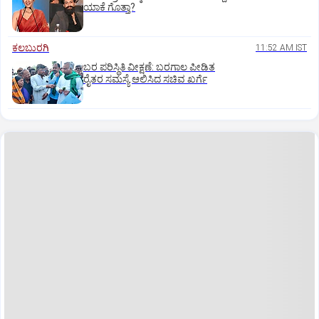
ಯಾಕೆ ಗೊತ್ತಾ?
ಕಲಬುರಗಿ
11:52 AM IST
ಬರ ಪರಿಸ್ಥಿತಿ ವೀಕ್ಷಣೆ: ಬರಗಾಲ ಪೀಡಿತ
ರೈತರ ಸಮಸ್ಯೆ ಆಲಿಸಿದ ಸಚಿವ ಖರ್ಗೆ