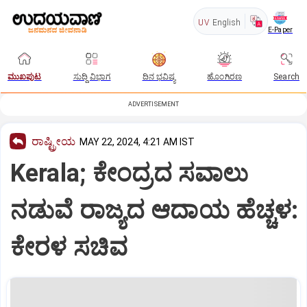
UV
English
E-Paper
ಮುಖಪುಟ
ಸುದ್ದಿ ವಿಭಾಗ
ದಿನ ಭವಿಷ್ಯ
ಹೊಂಗಿರಣ
Search
ADVERTISEMENT
ರಾಷ್ಟ್ರೀಯ
MAY 22, 2024, 4:21 AM IST
Kerala; ಕೇಂದ್ರದ ಸವಾಲು
ನಡುವೆ ರಾಜ್ಯದ ಆದಾಯ ಹೆಚ್ಚಳ:
ಕೇರಳ ಸಚಿವ