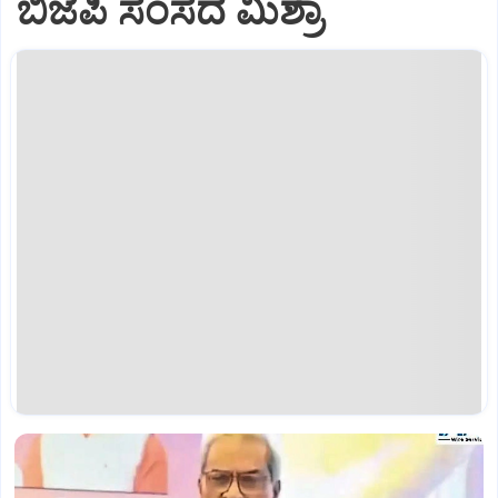
ಬಿಜೆಪಿ ಸಂಸದ ಮಿಶ್ರಾ