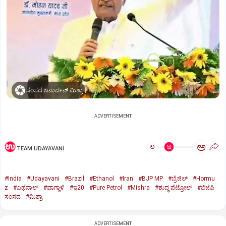
ಸಂಸದ ಜನಾರ್ದನ್‌ ಮಿಶ್ರಾ
ADVERTISEMENT
ಅ
ಅ
TEAM UDAYAVANI
#India
#Udayavani
#Brazil
#Ethanol
#Iran
#BJP MP
#ಬ್ರೆಜಿಲ್‌
#Hormu
z
#ಎಥೆನಾಲ್‌
#ವಾಗ್ದಾಳಿ
#ಇ20
#Pure Petrol
#Mishra
#ಶುದ್ಧ ಪೆಟ್ರೋಲ್‌
#ಬಿಜೆಪಿ
ಸಂಸದ
#ಮಿಶ್ರಾ
ADVERTISEMENT