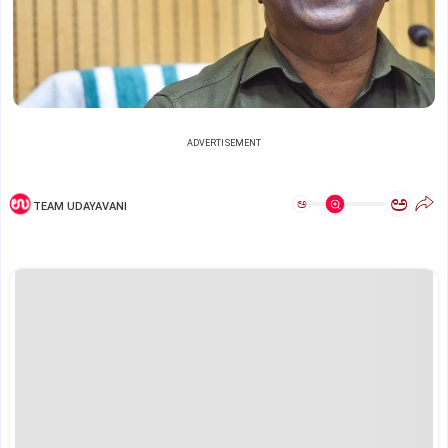
ADVERTISEMENT
ಅ
ಅ
TEAM UDAYAVANI