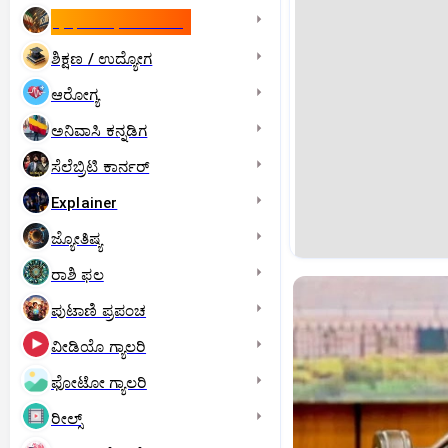
ಇಸ್ರೇಲ್- ಇರಾನ್‌ ಯುದ್ಧ
ಶಿಕ್ಷಣ / ಉದ್ಯೋಗ
ಆರೋಗ್ಯ
ಅನಿವಾಸಿ ಕನ್ನಡಿಗ
ಸೆಲೆಬ್ರಿಟಿ ಕಾರ್ನರ್‌
Explainer
ಜ್ಯೋತಿಷ್ಯ
ರಾಶಿ ಫಲ
ಪುಟಾಣಿ ಪ್ರಪಂಚ
ವೀಡಿಯೊ ಗ್ಯಾಲರಿ
ಫೋಟೋ ಗ್ಯಾಲರಿ
ರೀಲ್ಸ್