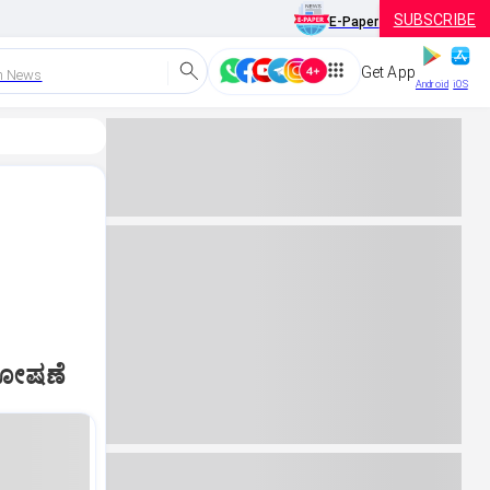
SUBSCRIBE
E-Paper
Get App
h News
Android
iOS
 ಘೋಷಣೆ