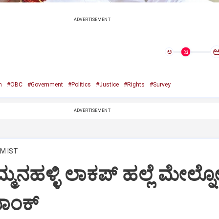
ADVERTISEMENT
ಅ
n
#OBC
#Government
#Politics
#Justice
#Rights
#Survey
ADVERTISEMENT
AM IST
ನಹಳ್ಳಿ ಲಾಕಪ್‌ ಹಲ್ಲೆ ಮೇಲ್ನೋಟ
ಯಾಂಕ್‌