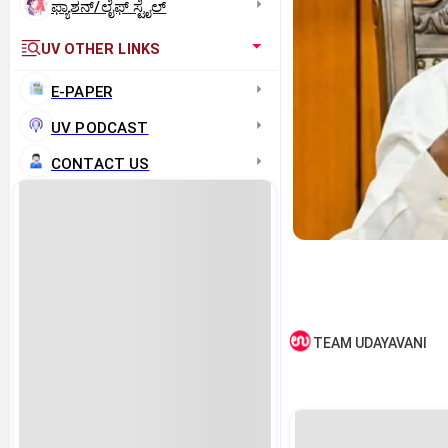
ಫ್ಯಾಶನ್/ಲೈಫ್‌ ಸ್ಟೈಲ್
UV OTHER LINKS
E-PAPER
UV PODCAST
CONTACT US
TEAM UDAYAVANI