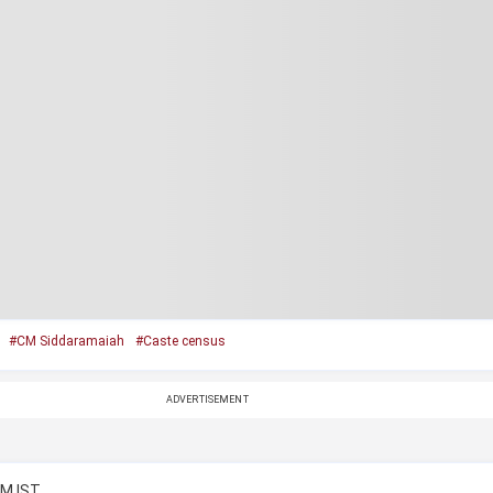
#CM Siddaramaiah
#Caste census
ADVERTISEMENT
AM IST