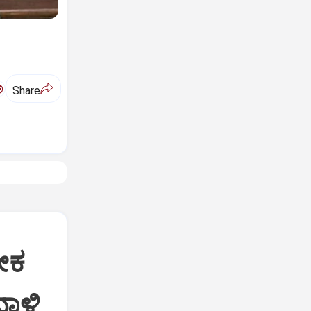
ಅ
Share
ೀಕ
ದಾಳಿ