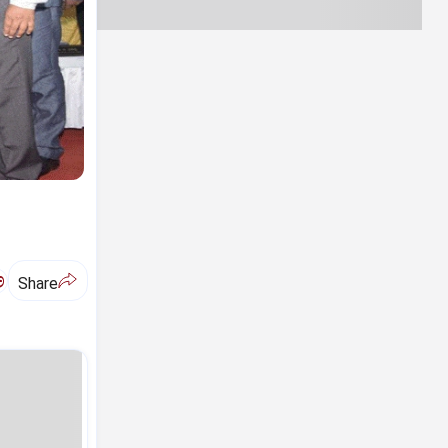
ಅ
Share