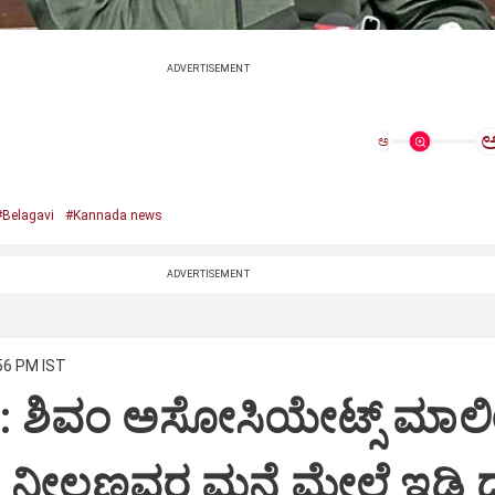
ADVERTISEMENT
ಅ
#Belagavi
#Kannada news
ADVERTISEMENT
:56 PM IST
i: ಶಿವಂ ಅಸೋಸಿಯೇಟ್ಸ್ ಮಾಲ
ನೀಲಣ್ಣವರ ಮನೆ ಮೇಲೆ ಇಡಿ‌ 