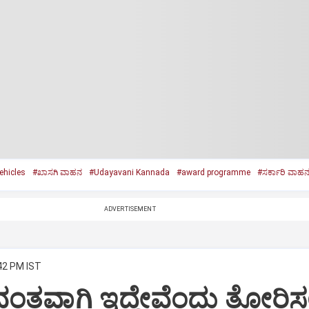
ehicles
#ಖಾಸಗಿ ವಾಹನ
#Udayavani Kannada
#award programme
#ಸರ್ಕಾರಿ ವಾಹ
ADVERTISEMENT
:42 PM IST
ವಂತವಾಗಿ ಇದ್ದೇವೆಂದು ತೋರಿಸ