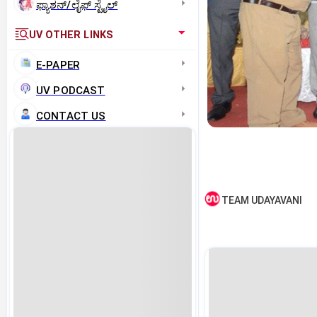
ಫ್ಯಾಶನ್/ಲೈಫ್‌ ಸ್ಟೈಲ್
UV OTHER LINKS
E-PAPER
UV PODCAST
CONTACT US
TEAM UDAYAVANI