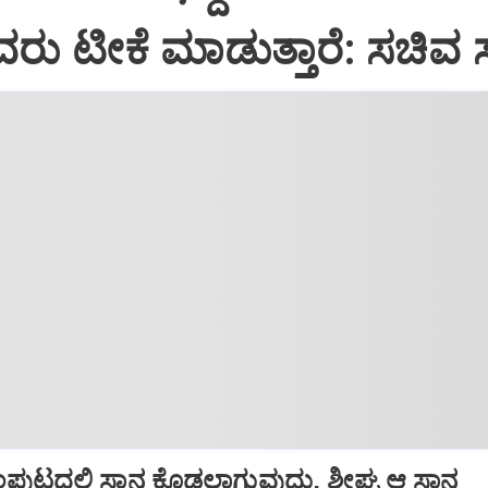
ರು ಟೀಕೆ ಮಾಡುತ್ತಾರೆ: ಸಚಿವ 
ುಟದಲ್ಲಿ ಸ್ಥಾನ ಕೊಡಲಾಗುವುದು, ಶೀಘ್ರ ಆ ಸ್ಥಾನ