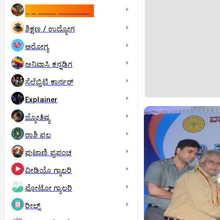
ಇಸ್ರೇಲ್- ಇರಾನ್‌ ಯುದ್ಧ
ಶಿಕ್ಷಣ / ಉದ್ಯೋಗ
ಆರೋಗ್ಯ
ಅನಿವಾಸಿ ಕನ್ನಡಿಗ
ಸೆಲೆಬ್ರಿಟಿ ಕಾರ್ನರ್‌
Explainer
ಜ್ಯೋತಿಷ್ಯ
ರಾಶಿ ಫಲ
ಪುಟಾಣಿ ಪ್ರಪಂಚ
ವೀಡಿಯೊ ಗ್ಯಾಲರಿ
ಫೋಟೋ ಗ್ಯಾಲರಿ
ರೀಲ್ಸ್