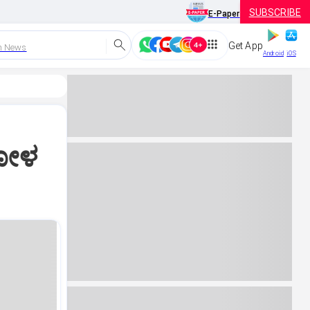
SUBSCRIBE
E-Paper
Get App
h News
Android
iOS
ಜೋಳ