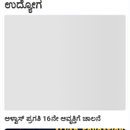
ಉದ್ಯೋಗ
ಆಳ್ವಾಸ್‌ ಪ್ರಗತಿ 16ನೇ ಆವೃತ್ತಿಗೆ ಚಾಲನೆ