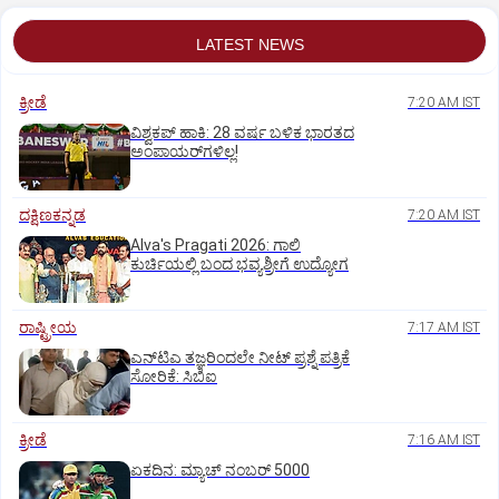
LATEST NEWS
ಕ್ರೀಡೆ
7:20 AM IST
ವಿಶ್ವಕಪ್‌ ಹಾಕಿ: 28 ವರ್ಷ ಬಳಿಕ ಭಾರತದ
ಅಂಪಾಯರ್‌ಗಳಿಲ್ಲ!
ದಕ್ಷಿಣಕನ್ನಡ
7:20 AM IST
Alva's Pragati 2026: ಗಾಲಿ
ಕುರ್ಚಿಯಲ್ಲಿ ಬಂದ ಭವ್ಯಶ್ರೀಗೆ ಉದ್ಯೋಗ
ರಾಷ್ಟ್ರೀಯ
7:17 AM IST
ಎನ್‌ಟಿಎ ತಜ್ಞರಿಂದಲೇ ನೀಟ್‌ ಪ್ರಶ್ನೆ ಪತ್ರಿಕೆ
ಸೋರಿಕೆ: ಸಿಬಿಐ
ಕ್ರೀಡೆ
7:16 AM IST
ಏಕದಿನ: ಮ್ಯಾಚ್‌ ನಂಬರ್‌ 5000