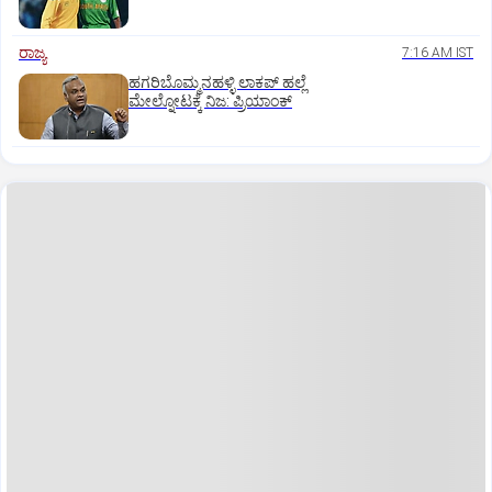
ರಾಜ್ಯ
7:16 AM IST
ಹಗರಿಬೊಮ್ಮನಹಳ್ಳಿ ಲಾಕಪ್‌ ಹಲ್ಲೆ
ಮೇಲ್ನೋಟಕ್ಕೆ ನಿಜ: ಪ್ರಿಯಾಂಕ್‌