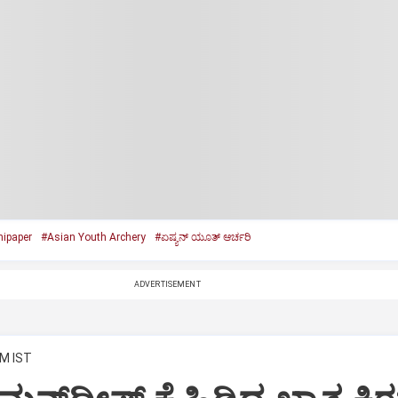
ipaper
#Asian Youth Archery
#ಏಷ್ಯನ್‌ ಯೂತ್‌ ಆರ್ಚರಿ
ADVERTISEMENT
PM IST