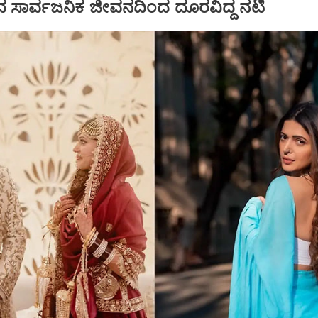
ಸಾರ್ವಜನಿಕ ಜೀವನದಿಂದ ದೂರವಿದ್ದ ನಟಿ