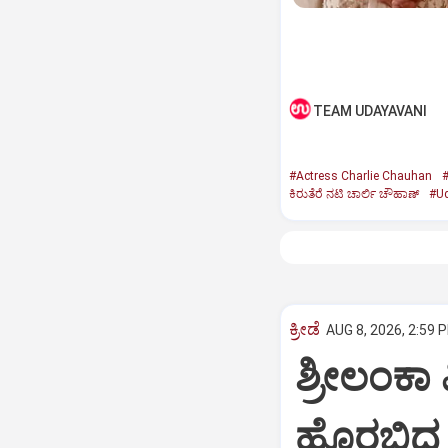
TEAM UDAYAVANI
#Actress Charlie Chauhan
#
ಕಿರುತೆರೆ ನಟಿ ಚಾರ್ಲಿ ಚೌಹಾಣ್
#Ud
ಕ್ರೀಡೆ
AUG 8, 2026, 2:59 
ಶ್ರೀಲಂಕಾ 
ಹೊರಬಿದ್ದ