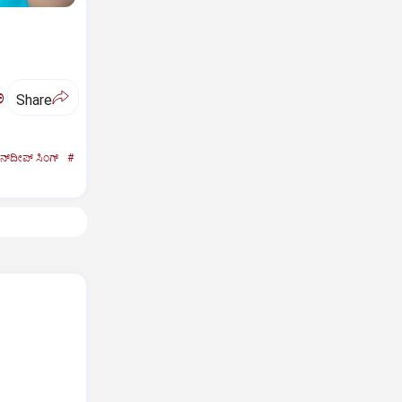
ಅ
Share
ನ್‌ದೀಪ್‌ ಸಿಂಗ್
#