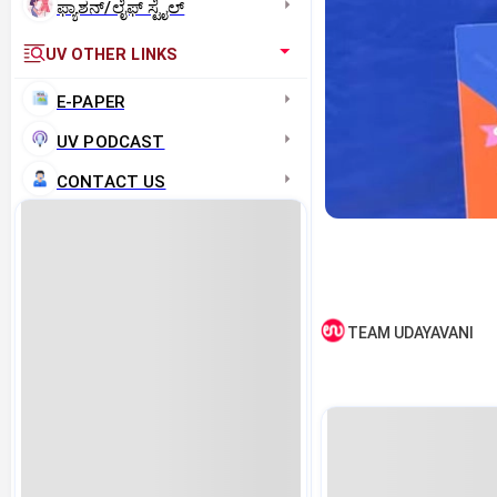
ಫ್ಯಾಶನ್/ಲೈಫ್‌ ಸ್ಟೈಲ್
UV OTHER LINKS
E-PAPER
UV PODCAST
CONTACT US
TEAM UDAYAVANI