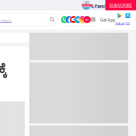
SUBSCRIBE
E-Paper
Get App
h News
Android
iOS
ಕೆ