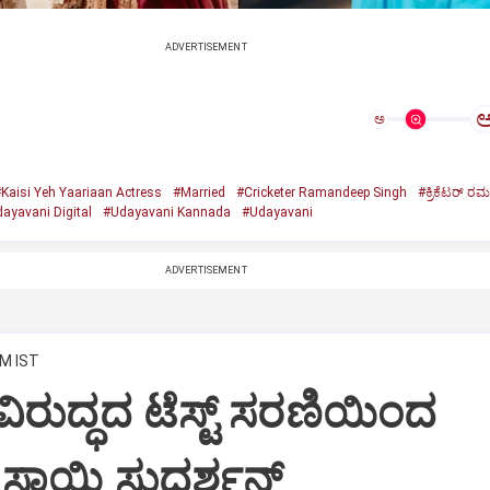
ADVERTISEMENT
ಅ
Kaisi Yeh Yaariaan Actress
#Married
#Cricketer Ramandeep Singh
#ಕ್ರಿಕೆಟರ್‌ ರಮ
ayavani Digital
#Udayavani Kannada
#Udayavani
ADVERTISEMENT
PM IST
ವಿರುದ್ಧದ ಟೆಸ್ಟ್ ಸರಣಿಯಿಂದ
 ಸಾಯಿ ಸುದರ್ಶನ್