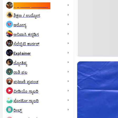
ಇಸ್ರೇಲ್- ಇರಾನ್‌ ಯುದ್ಧ
ಶಿಕ್ಷಣ / ಉದ್ಯೋಗ
ಆರೋಗ್ಯ
ಅನಿವಾಸಿ ಕನ್ನಡಿಗ
ಸೆಲೆಬ್ರಿಟಿ ಕಾರ್ನರ್‌
Explainer
ಜ್ಯೋತಿಷ್ಯ
ರಾಶಿ ಫಲ
ಪುಟಾಣಿ ಪ್ರಪಂಚ
ವೀಡಿಯೊ ಗ್ಯಾಲರಿ
ಫೋಟೋ ಗ್ಯಾಲರಿ
ರೀಲ್ಸ್