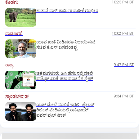
ಕೊಡಗು
10:23 PM IST
ಕಾಡಾನೆ ದಾಳಿ: ಕಾರ್ಮಿಕ ಮಹಿಳೆ ಗಂಭೀರ
ದಾವಣಗೆರೆ
10:02 PM IST
ಯಾವ ಖಾತೆ ನೀಡಿದರೂ ನಿಭಾಯಿಸುವೆ:
ಸಚಿವ ಕೆ.ಎಸ್.ಬಸವಂತಪ್ಪ
ರಾಜ್ಯ
9:47 PM IST
ಚಿಕ್ಕಮಗಳೂರು ಡಿಸಿ ಹೆಸರಿನಲ್ಲಿ ನಕಲಿ
ವಾಟ್ಸಪ್ ಖಾತೆ: ಹಣ ವಂಚನೆಗೆ ಸ್ಕೆಚ್!
ಸ್ಯಾಂಡಲ್‌ವುಡ್‌
9:34 PM IST
ಯಶ್‌ ಮೇಲೆ ನಂಬಿಕೆ ಇರಲಿ.. ಟ್ರೇಲರ್‌
ರಿಲೀಸ್‌ ವೇದಿಕೆಯಲ್ಲಿ ರಾಕಿಭಾಯ್‌
ಪವರ್‌ ಫುಲ್‌ ಟಾಕ್