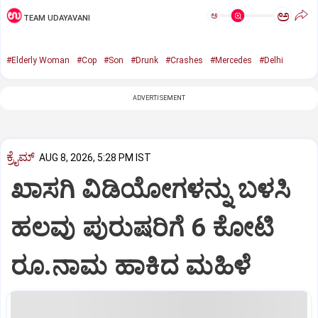
ಅ
ಅ
TEAM UDAYAVANI
#Elderly Woman
#Cop
#Son
#Drunk
#Crashes
#Mercedes
#Delhi
ADVERTISEMENT
ಕ್ರೈಮ್
AUG 8, 2026, 5:28 PM IST
ಖಾಸಗಿ ವಿಡಿಯೋಗಳನ್ನು ಬಳಸಿ
ಹಲವು ಪುರುಷರಿಗೆ 6 ಕೋಟಿ
ರೂ.ನಾಮ ಹಾಕಿದ ಮಹಿಳೆ