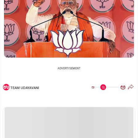
ADVERTISEMENT
ಅ
ಅ
TEAM UDAYAVANI