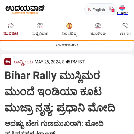
UV
English
E-Paper
ಮುಖಪುಟ
ಸುದ್ದಿ ವಿಭಾಗ
ದಿನ ಭವಿಷ್ಯ
ಹೊಂಗಿರಣ
Search
ADVERTISEMENT
ರಾಷ್ಟ್ರೀಯ
MAY 25, 2024, 8:45 PM IST
Bihar Rally ಮುಸ್ಲಿಮರ
ಮುಂದೆ ಇಂಡಿಯಾ ಕೂಟ
ಮುಜ್ರಾ ನೃತ್ಯ: ಪ್ರಧಾನಿ ಮೋದಿ
ಆದಷ್ಟು ಬೇಗ ಗುಣಮುಖರಾಗಿ: ಮೋದಿ