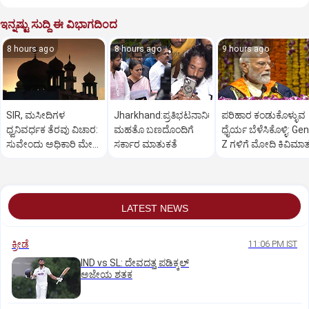
ಇನ್ನಷ್ಟು ಸುದ್ದಿ ಈ ವಿಭಾಗದಿಂದ
8 hours ago
8 hours ago
9 hours ago
SIR, ಮಸೀದಿಗಳ
Jharkhand:ಪ್ರತಿಭಟನಾನಿರತ
ಪರಿಹಾರ ಕಂಡುಕೊಳ್ಳುವ
ಧ್ವನಿವರ್ಧಕ ತೆರವು ವಿಚಾರ:
ಮಹತೊ ಬಣದೊಂದಿಗೆ
ಧೈರ್ಯ ಬೆಳೆಸಿಕೊಳ್ಳಿ: Gen
ಸುವೇಂದು ಅಧಿಕಾರಿ ಮೇಲೆ
ಸರ್ಕಾರ ಮಾತುಕತೆ
Z ಗಳಿಗೆ ಮೋದಿ ಕಿವಿಮಾ
ಒತ್ತಡ
LATEST NEWS
ಕ್ರೀಡೆ
11:06 PM IST
IND vs SL: ದೇವದತ್ತ ಪಡಿಕ್ಕಲ್‌
ಅಜೇಯ ಶತಕ