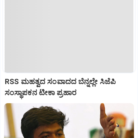
RSS ಮಹತ್ವದ ಸಂವಾದದ ಬೆನ್ನಲ್ಲೇ ಸಿಜೆಪಿ
ಸಂಸ್ಥಾಪಕನ ಟೀಕಾ ಪ್ರಹಾರ