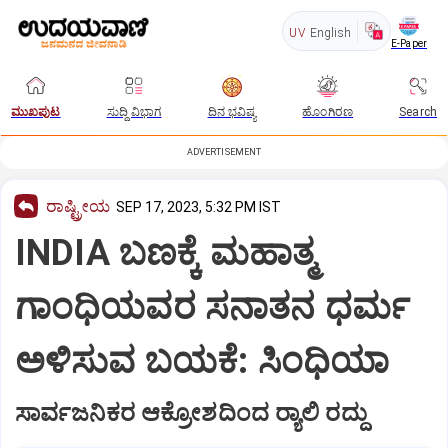
UV
English
E-Paper
ಮುಖಪುಟ
ಸುದ್ದಿ ವಿಭಾಗ
ದಿನ ಭವಿಷ್ಯ
ಹೊಂಗಿರಣ
Search
ADVERTISEMENT
ರಾಷ್ಟ್ರೀಯ
SEP 17, 2023, 5:32 PM IST
INDIA ಬಣಕ್ಕೆ ಮಹಾತ್ಮ
ಗಾಂಧಿಯವರ ಸನಾತನ ಧರ್ಮ
ಅಳಿಸುವ ಬಯಕೆ: ಸಿಂಧಿಯಾ
ಸಾರ್ವಜನಿಕರ ಆಕ್ರೋಶದಿಂದ ರ‍್ಯಾಲಿ ರದ್ದು