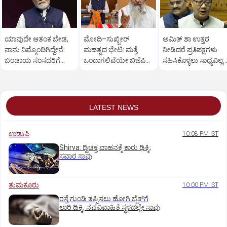
ಯಾವುದೇ ಆತಂಕ ಬೇಡ,
ಮೋದಿ–ಸುಖ್ಬೀರ್
ಅಮಿತ್ ಶಾ ಉತ್ತರ
ನಾನು ನಿಮ್ಮೊಂದಿಗಿದ್ದೇನೆ:
ಮಹತ್ವದ ಭೇಟಿ: ಮತ್ತೆ
ನೀಡಿದರೆ ಪ್ರತಿಪಕ್ಷಗಳು
ಬಂಡಾಯ ಸಂಸದರಿಗೆ
ಒಂದಾಗಲಿವೆಯೇ ಬಿಜೆಪಿ–
ಸಹಿಸಿಕೊಳ್ಳಲು ಸಾಧ್ಯವಿಲ್ಲ:
ಪ್ರಧಾನಿ ಮೋದಿ ಅಭಯ
ಶಿರೋಮಣಿ ಅಕಾಲಿ ದಳ?
ರಿಜಿಜು
LATEST NEWS
ಉಡುಪಿ
10:08 PM IST
Shirva: ದ್ವಿಚಕ್ರ ವಾಹನಕ್ಕೆ ಕಾರು ಢಿಕ್ಕಿ;
ಸವಾರ ಸಾವು
ತುಮಕೂರು
10:00 PM IST
ರಸ್ತೆ ಗುಂಡಿ ತಪ್ಪಿಸಲು ಹೋಗಿ ಬೈಕ್‌ಗೆ
ಲಾರಿ ಡಿಕ್ಕಿ, ನವವಿವಾಹಿತೆ ಸ್ಥಳದಲ್ಲೇ ಸಾವು