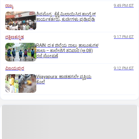
ರಾಜ್ಯ
9:49 PM IST
ಶಿವಮೊಗ್ಗ : ಕೈಕೈ ಮಿಲಾಯಿಸಿದ ಕಾಂಗ್ರೆಸ್
ಕಾರ್ಯಕರ್ತರು, ಕುರ್ಚಿಗಳು ಪುಡಿಪುಡಿ
ದಕ್ಷಿಣಕನ್ನಡ
9:17 PM IST
RAIN: ದ.ಕ ಜಿಲ್ಲೆಯ ನಾಲ್ಕು ತಾಲೂಕುಗಳ
ಶಾಲಾ – ಕಾಲೇಜಿಗೆ ಶನಿವಾರ (ಆ.08)
ರಜೆ ಘೋಷಣೆ
ವಿಜಯಪುರ
9:12 PM IST
Vijayapura: ಹಾಡಹಗಲೇ ವ್ಯಕ್ತಿಯ
ಕೊಲೆ