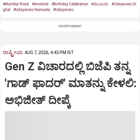
#Mumbai Road
#Arrested
#Birthday Celebration
#ಮುಂಬಯಿ
#Udayavani Di
gital
#Udayavani Kannada
#Udayavani
ADVERTISEMENT
ರಾಷ್ಟ್ರೀಯ
AUG 7, 2026, 4:43 PM IST
Gen Z ವಿಚಾರದಲ್ಲಿ ಬಿಜೆಪಿ ತನ್ನ
'ಗಾಡ್ ಫಾದರ್' ಮಾತನ್ನು ಕೇಳಲಿ:
ಅಭಿಜೀತ್ ದೀಪ್ಕೆ