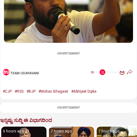
ADVERTISEMENT
ಅ
ಅ
TEAM UDAYAVANI
#CJP
#RSS
#BJP
#Mohan Bhagwat
#Abhijeet Dipke
ADVERTISEMENT
ಇನ್ನಷ್ಟು ಸುದ್ದಿ ಈ ವಿಭಾಗದಿಂದ
6 hours ago
7 hours ago
7 hours ago