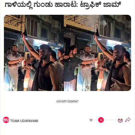
ಗಾಳಿಯಲ್ಲಿ ಗುಂಡು ಹಾರಾಟ: ಟ್ರಾಫಿಕ್‌ ಜಾಮ್
ADVERTISEMENT
ಅ
ಅ
TEAM UDAYAVANI