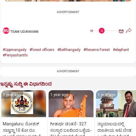
ADVERTISEMENT
ಅ
ಅ
TEAM UDAYAVANI
#Uppinangady
#forest officers
#Belthangady
#Reserve Forest
#elephant
#Periyashanthi
ADVERTISEMENT
ಇನ್ನಷ್ಟು ಸುದ್ದಿ ಈ ವಿಭಾಗದಿಂದ
1 year ago
1 year ago
1 year ago
Mangaluru: ರೋಶನ್‌
ಗೀತಾರ್ಥ ಚಿಂತನೆ- 327:
ನ್ಯಾಯಾಲಯದಲ್ಲಿ
ಸಲ್ಡಾನ್ಹಾ 10 ಕೋ.ರೂ.
ಸಂಸ್ಕಾರ ಬಲದಿಂದ ಒಳ್ಳೆಯ-
ರಾಜಕೀಯ ಆಟ ಬೇಡ: