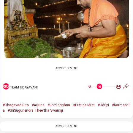
ADVERTISEMENT
ಅ
ಅ
TEAM UDAYAVANI
#Bhagavad Gita
#Arjuna
#Lord Krishna
#Puttige Mutt
#Udupi
#Karmaphl
a
#SriSugunendra Theertha Swamiji
ADVERTISEMENT