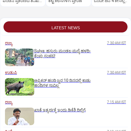
ವಂಚನೆ ಪ್ರಕರಣದ ತನಿಖೆ
ಕೆಟ್ಟ ಕೆಲಸಗಳಿಗೆ ಪ್ರೇರಣೆ
ಒಂದೇ ದಿನ 4 ಕೇಸಲ್ಲಿ
ಸಿಐಡಿಗೆ ವರ್ಗ
ಸುಪ್ರೀಂಕೋರ್ಟ್‌ ಅಭಿಮ
LATEST NEWS
ರಾಜ್ಯ
7:30 AM IST
Sulya: ಹಸುರು ಮಂಡಲ ಮಧ್ಯೆ ಹಳದಿ-
ಕೆಂಪು ಸಂಕಟ!
ಉಡುಪಿ
7:30 AM IST
ಆಫ್ರಿಕನ್‌ ಹಂದಿ ಜ್ವರ:10 ದಿನದಲ್ಲಿ ಕಾಡು
ಹಂದಿಗಳ ಸಾವಿಲ್ಲ
ರಾಜ್ಯ
7:15 AM IST
ಖಾತೆ ಇತ್ಯರ್ಥಕ್ಕೆ ಇಂದು ಡಿಕೆಶಿ ದಿಲ್ಲಿಗೆ