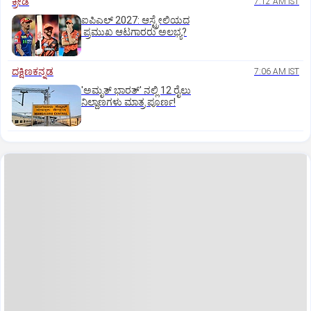
ಕ್ರೀಡೆ
7:12 AM IST
ಐಪಿಎಲ್‌ 2027: ಆಸ್ಟ್ರೇಲಿಯದ
ಪ್ರಮುಖ ಆಟಗಾರರು ಅಲಭ್ಯ?
ದಕ್ಷಿಣಕನ್ನಡ
7:06 AM IST
'ಅಮೃತ್‌ ಭಾರತ್‌' ನಲ್ಲಿ 12 ರೈಲು
ನಿಲ್ದಾಣಗಳು ಮಾತ್ರ ಪೂರ್ಣ!