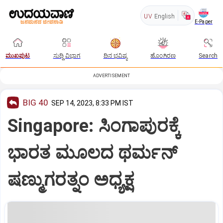
UV
English
E-Paper
ಮುಖಪುಟ
ಸುದ್ದಿ ವಿಭಾಗ
ದಿನ ಭವಿಷ್ಯ
ಹೊಂಗಿರಣ
Search
ADVERTISEMENT
BIG 40
SEP 14, 2023, 8:33 PM IST
Singapore: ಸಿಂಗಾಪುರಕ್ಕೆ
ಭಾರತ ಮೂಲದ ಥರ್ಮನ್‌
ಷಣ್ಮುಗರತ್ನಂ ಅಧ್ಯಕ್ಷ