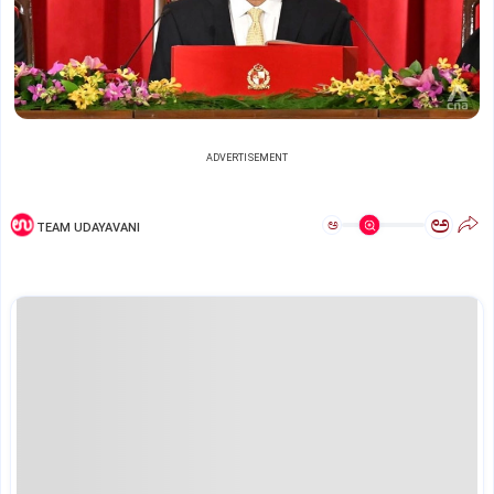
ADVERTISEMENT
ಅ
ಅ
TEAM UDAYAVANI