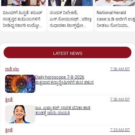
ವಿಜಯ್‌ಗೆ ಹಿನ್ನಡೆ: ಕರೂರ್
ನಂದನ್ ನಿಲೇಕಣಿ,
National Herald
ಸಂತ್ರಸ್ತರ ಕುಟುಂಬಗಳಿಗೆ
ಎಸ್.ಸೋಮನಾಥ್‌...:ಪರೀಕ್ಷಾ
case:ಇ.ಡಿ ಅರ್ಜಿಗೆ ಉತ್
ನೀಡಿದ್ದ ಸರ್ಕಾರಿ ಉದ್ಯೋಗ
ಸುಧಾರಣಾ ಟಾಸ್ಕ್‌ಫೋರ್ಸ್
ನೀಡಲು ಸೋನಿಯಾ,
ರದ್ದು!
ನಲ್ಲಿ ದಿಗ್ಗಜರು
ರಾಹುಲ್‌ ಗೆ 3 ವಾರ
ಕಾಲಾವಕಾಶ
LATEST NEWS
ರಾಶಿ ಫಲ
7:38 AM IST
Daily horoscope 7-8-2026
ಶುಕ್ರವಾರ:ಕನ್ಯಾನ್ವೇಷಿಗಳಿಗೆ ಶುಭ ಶಕುನ
ಕ್ರೀಡೆ
7:38 AM IST
ಜೂ. ಏಷ್ಯಾ ಕಪ್‌: ಭಾರತ ವನಿತಾ ಹಾಕಿ
ತಂಡಕ್ಕೆ ಚಾನು ನಾಯಕಿ
ಕ್ರೀಡೆ
7:33 AM IST