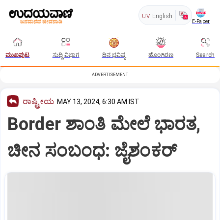
UV
English
E-Paper
ಮುಖಪುಟ
ಸುದ್ದಿ ವಿಭಾಗ
ದಿನ ಭವಿಷ್ಯ
ಹೊಂಗಿರಣ
Search
ADVERTISEMENT
ರಾಷ್ಟ್ರೀಯ
MAY 13, 2024, 6:30 AM IST
Border ಶಾಂತಿ ಮೇಲೆ ಭಾರತ,
ಚೀನ ಸಂಬಂಧ: ಜೈಶಂಕರ್‌