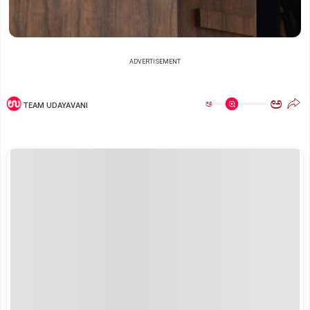
ADVERTISEMENT
ಅ
ಅ
TEAM UDAYAVANI