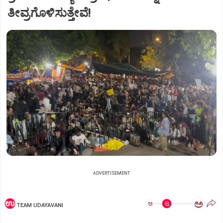
ತೀವ್ರಗೊಳಿಸುತ್ತೇವೆ!
ADVERTISEMENT
ಅ
ಅ
TEAM UDAYAVANI