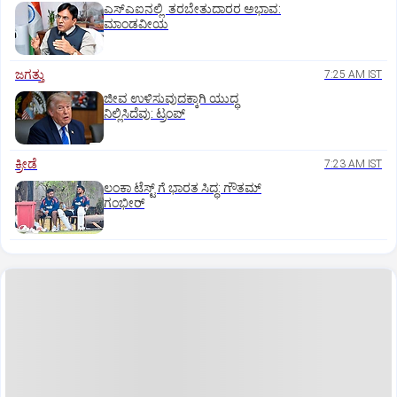
ಎಸ್‌ಎಐನಲ್ಲಿ ತರಬೇತುದಾರರ ಅಭಾವ:
ಮಾಂಡವೀಯ
ಜಗತ್ತು
7:25 AM IST
ಜೀವ ಉಳಿಸುವುದಕ್ಕಾಗಿ ಯುದ್ಧ
ನಿಲ್ಲಿಸಿದೆವು: ಟ್ರಂಪ್‌
ಕ್ರೀಡೆ
7:23 AM IST
ಲಂಕಾ ಟೆಸ್ಟ್‌ ಗೆ ಭಾರತ ಸಿದ್ಧ: ಗೌತಮ್‌
ಗಂಭೀರ್‌