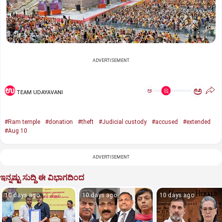
ADVERTISEMENT
ಅ
ಅ
TEAM UDAYAVANI
#Ram temple
#donation
#theft
#Judicial custody
#accused
#extended
#Aug 10
ADVERTISEMENT
ಇನ್ನಷ್ಟು ಸುದ್ದಿ ಈ ವಿಭಾಗದಿಂದ
10 days ago
10 days ago
10 days ago