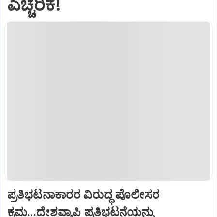
ಎಚ್ಚರಿಕೆ!
ಪ್ರತಿಭಟನಾಕಾರರ ವಿರುದ್ಧ ಪೊಲೀಸರ
ಕ್ರಮ...ದೇಶವ್ಯಾಪಿ ಪ್ರತಿಭಟನೆಯನ್ನು