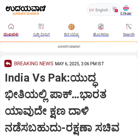
UV
English
E-Paper
ಮುಖಪುಟ
ಸುದ್ದಿ ವಿಭಾಗ
ದಿನ ಭವಿಷ್ಯ
ಹೊಂಗಿರಣ
Search
ADVERTISEMENT
BREAKING NEWS
MAY 6, 2025, 3:06 PM IST
India Vs Pak:ಯುದ್ಧ
ಭೀತಿಯಲ್ಲಿ‌ ಪಾಕ್…ಭಾರತ
ಯಾವುದೇ ಕ್ಷಣ ದಾಳಿ
ನಡೆಸಬಹುದು-ರಕ್ಷಣಾ ಸಚಿವ