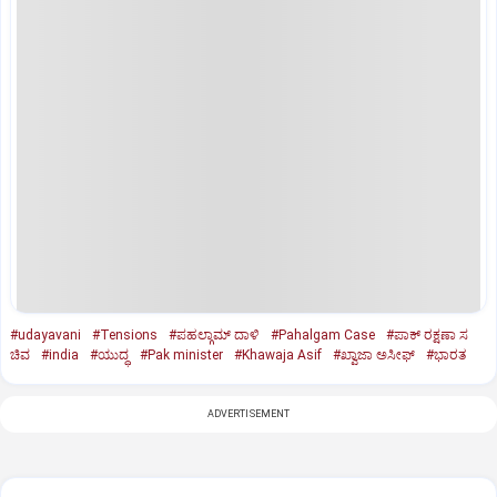
#udayavani
#Tensions
#ಪಹಲ್ಗಾಮ್ ದಾಳಿ
#Pahalgam Case
#ಪಾಕ್‌ ರಕ್ಷಣಾ ಸ
ಚಿವ
#india
#ಯುದ್ಧ
#Pak minister
#Khawaja Asif
#ಖ್ವಾಜಾ ಅಸೀಫ್
#ಭಾರತ
ADVERTISEMENT