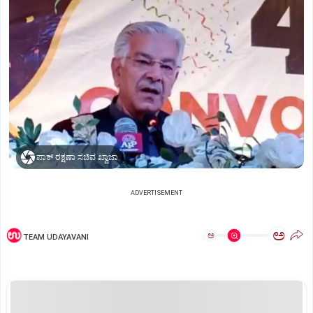
ಪಾಕ್‌ ರಕ್ಷಣಾ ಸಚಿವ ಖ್ವಾಜಾ
ADVERTISEMENT
ಅ
ಅ
TEAM UDAYAVANI