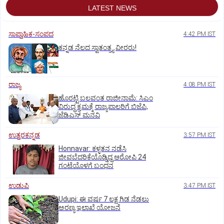
LATEST NEWS
ಸಾಪ್ತಾಹಿಕ-ಸಂಪದ
4:42 PM IST
ಕನ್ನಡ ನೆಲದ ಸ್ವಾತಂತ್ರ್ಯ ವೀರರು!
ರಾಜ್ಯ
4:08 PM IST
ಹೊರಟ್ಟಿ ಬಲವಂತ ರಾಜೀನಾಮೆ: ಸಿಎಂ
ವಿರುದ್ಧ ಕ್ರಮಕ್ಕೆ ರಾಜ್ಯಪಾಲರಿಗೆ ಬಿಜೆಪಿ,
ಜೆಡಿಎಸ್ ಮನವಿ
ಉತ್ತರಕನ್ನಡ
3:57 PM IST
Honnavar: ಕಳ್ಳತನ ನಡೆಸಿ
ಜೀವಬೆದರಿಕೆಯೊಡ್ಡಿದ್ದ ಆರೋಪಿ 24
ಗಂಟೆಯೊಳಗೆ ಬಂಧನ
ಉಡುಪಿ
3:47 PM IST
Udupi: ಈ ವರ್ಷ 7 ಲಕ್ಷ ಗಿಡ ನೆಡಲು
ಅರಣ್ಯ ಇಲಾಖೆ ಯೋಜನೆ