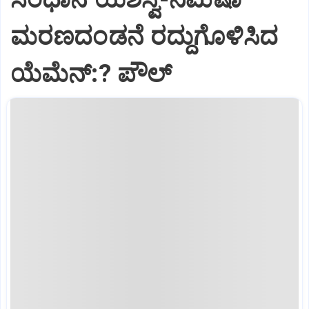
ಮರಣದಂಡನೆ ರದ್ದುಗೊಳಿಸಿದ
ಯೆಮೆನ್:? ಪೌಲ್