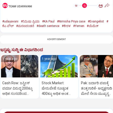
ಅ
ಅ
TEAM UDAYAVANI
#udayavani
#ನಿಮಿಷಾ ಪ್ರಿಯಾ
#KA Paul
#Nimisha Priya case
#Evangelist
#
ಕೆಎ ಪೌಲ್
#ಮರಣದಂಡನೆ
#death sentence
#ಕೇರಳ
#Yemen
#ಯೆಮೆನ್‌
ADVERTISEMENT
ಇನ್ನಷ್ಟು ಸುದ್ದಿ ಈ ವಿಭಾಗದಿಂದ
1 year ago
1 year ago
1 year ago
Cash Row: ಜಸ್ಟೀಸ್‌
Stock Market:
Pak: ಜರ್ದಾರಿ ವಜಾಕ್ಕೆ
ವರ್ಮಾ ವಿರುದ್ಧ 200ಕ್ಕೂ
ಷೇರುಪೇಟೆ ಸೂಚ್ಯಂಕ
ತಂತ್ರಗಾರಿಕೆ- ಅಧ್ಯಕ್ಷಗಾದಿ
ಅಧಿಕ ಸಂಸದರಿಂದ
400ಕ್ಕೂ ಅಧಿಕ ಅಂಕ
ಮೇಲೆ ಸೇನಾ ಮುಖ್ಯಸ್ಥ
ಮಹಾಭಿಯೋಗಕ್ಕೆ
ಜಿಗಿತ-ದಿನಾಂತ್ಯದ
ಮುನೀರ್ ಚಿತ್ತ!
ಕೋರಿಕೆ…
ವಹಿವಾಟು ಅಂತ್ಯ