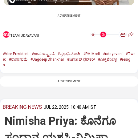
ಉಪರಾಷ್ಟ್ರಪತಿ ಜಗದೀಪ್‌ ಧನ್ಕರ್-ಪ್ರಧಾನಿ ಮೋದಿ
ADVERTISEMENT
ಅ
ಅ
TEAM UDAYAVANI
#Vice President
#ಉಪ ರಾಷ್ಟ್ರಪತಿ
#ಪ್ರಧಾನಿ ಮೋದಿ
#PM Modi
#udayavani
#Twe
et
#ರಾಜೀನಾಮೆ
#Jagdeep Dhankhar
#ಜಗದೀಪ್‌ ಧನ್‌ಕರ್‌
#ಎಕ್ಸ್‌ ಪೋಸ್ಟ್
#resig
n
ADVERTISEMENT
BREAKING NEWS
JUL 22, 2025, 10:40 AM IST
Nimisha Priya: ಕೊನೆಗೂ
ಸಂಧಾನ ಯಶಸ್ವಿ-ನಿಮಿಷಾ