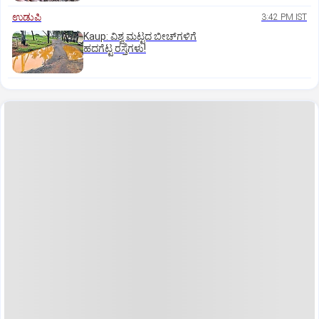
ಉಡುಪಿ
3:42 PM IST
Kaup: ವಿಶ್ವ ಮಟ್ಟದ ಬೀಚ್‌ಗಳಿಗೆ
ಹದಗೆಟ್ಟ ರಸ್ತೆಗಳು!