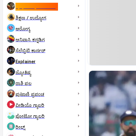
ಇಸ್ರೇಲ್- ಇರಾನ್‌ ಯುದ್ಧ
ಶಿಕ್ಷಣ / ಉದ್ಯೋಗ
ಆರೋಗ್ಯ
ಅನಿವಾಸಿ ಕನ್ನಡಿಗ
ಸೆಲೆಬ್ರಿಟಿ ಕಾರ್ನರ್‌
Explainer
ಜ್ಯೋತಿಷ್ಯ
ರಾಶಿ ಫಲ
ಪುಟಾಣಿ ಪ್ರಪಂಚ
ವೀಡಿಯೊ ಗ್ಯಾಲರಿ
ಫೋಟೋ ಗ್ಯಾಲರಿ
ರೀಲ್ಸ್