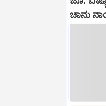
ಜೂ. ಏಷ್ಯಾ
ಚಾನು ನಾ