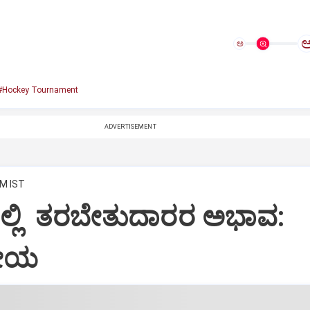
ಅ
#Hockey Tournament
ADVERTISEMENT
AM IST
ಲ್ಲಿ ತರಬೇತುದಾರರ ಅಭಾವ:
ೀಯ