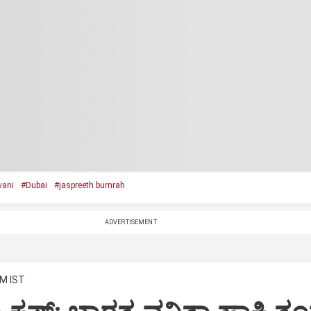
vani
#Dubai
#jaspreeth bumrah
ADVERTISEMENT
AM IST