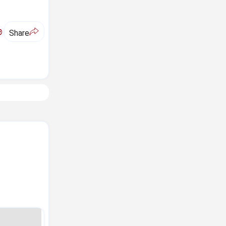
ಅ
Share