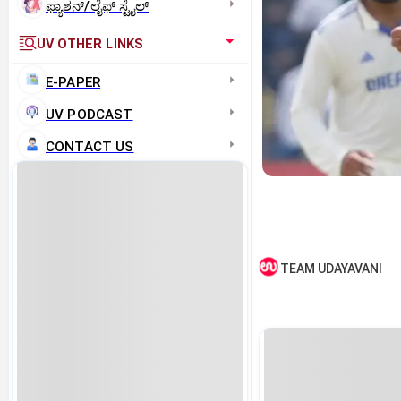
ಫ್ಯಾಶನ್/ಲೈಫ್‌ ಸ್ಟೈಲ್
UV OTHER LINKS
E-PAPER
UV PODCAST
CONTACT US
TEAM UDAYAVANI