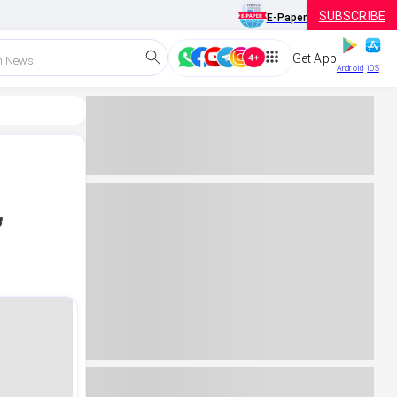
SUBSCRIBE
E-Paper
Get App
h News
Android
iOS