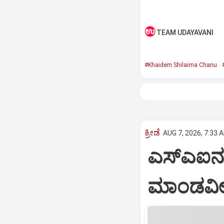
TEAM UDAYAVANI
#Khaidem Shilaima Chanu
ಕ್ರೀಡೆ
AUG 7, 2026, 7:33 
ಎಸ್‌ಎಐನ
ಮಾಂಡವ