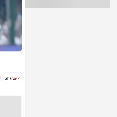
ಅ
Share