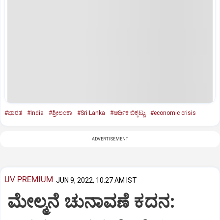
#ಭಾರತ
#India
#ಶ್ರೀಲಂಕಾ
#Sri Lanka
#ಆರ್ಥಿಕ ಬಿಕ್ಕಟ್ಟು
#economic crisis
ADVERTISEMENT
UV PREMIUM
JUN 9, 2022, 10:27 AM IST
ಮೇಲ್ಮನೆ ಚುನಾವಣೆ ಕದನ: