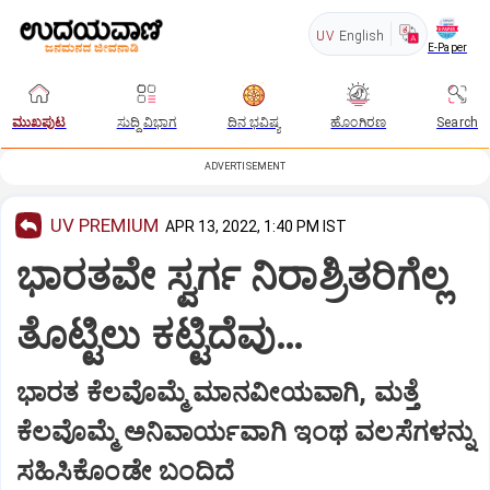
UV
English
E-Paper
ಮುಖಪುಟ
ಸುದ್ದಿ ವಿಭಾಗ
ದಿನ ಭವಿಷ್ಯ
ಹೊಂಗಿರಣ
Search
ADVERTISEMENT
UV PREMIUM
APR 13, 2022, 1:40 PM IST
ಭಾರತವೇ ಸ್ವರ್ಗ ನಿರಾಶ್ರಿತರಿಗೆಲ್ಲ
ತೊಟ್ಟಿಲು ಕಟ್ಟಿದೆವು…
ಭಾರತ ಕೆಲವೊಮ್ಮೆ ಮಾನವೀಯವಾಗಿ, ಮತ್ತೆ
ಕೆಲವೊಮ್ಮೆ ಅನಿವಾರ್ಯವಾಗಿ ಇಂಥ ವಲಸೆಗಳನ್ನು
ಸಹಿಸಿಕೊಂಡೇ ಬಂದಿದೆ