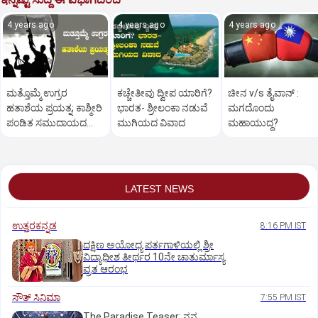
4 years ago
4 years ago
4 years ago
ಮತ್ತೊಮ್ಮೆ ಉಗ್ರರ
ಕಚ್ಚೇತೀವು ದ್ವೀಪ ಯಾರಿಗೆ?
ಚೀನ v/s ತೈವಾನ್‌ :
ಹತಾಶೆಯ ಪ್ರಯತ್ನ; ಕಾಶ್ಮೀರಿ
ಭಾರತ- ಶ್ರೀಲಂಕಾ ನಡುವೆ
ಮಗದೊಂದು
ಪಂಡಿತ ಸಮುದಾಯದ
ಮುಗಿಯದ ವಿವಾದ
ಮಹಾಯುದ್ಧ?
ಆತಂಕ
LATEST NEWS
ಉತ್ತರಕನ್ನಡ
8:16 PM IST
ದಕ್ಷಿಣ ಅಯೋಧ್ಯ ಪರ್ತಗಾಳಿಯಲ್ಲಿ ಶ್ರೀ
ವಿದ್ಯಾಧೀಶ ತೀರ್ಥರ 10ನೇ ಚಾತುರ್ಮಾಸ್ಯ
ವ್ರತ ಆರಂಭ
ಸೌತ್‌ ಸಿನಿಮಾ
7:55 PM IST
The Paradise Teaser: ನನ್ನ