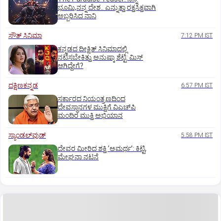
ಭೂಮಿ,ನನ್ನ ದೇಶ.. ಎನ್ನುತ್ತಾ ರಕ್ತಸಿಕ್ತವಾಗಿ
ಅಬ್ಬರಿಸಿದ ನಾನಿ
ಸೌತ್‌ ಸಿನಿಮಾ
7:12 PM IST
ಕನ್ನಡದ ದೀಕ್ಷಿತ್‌ ಸಿನಿಮಾದಲ್ಲಿ
ನಟಿಸಬೇಕಿತ್ತು ಅನುಷ್ಕಾ ಶೆಟ್ಟಿ: ಮಿಸ್‌
ಆಗಿದ್ದೇಗೆ?
ದಕ್ಷಿಣಕನ್ನಡ
6:57 PM IST
ಸರ್ಕಾರದ ನಿಯಂತ್ರಣದಿಂದ
ದೇವಸ್ಥಾನಗಳ ಮುಕ್ತಿಗೆ ವಿಎಚ್‌ಪಿ
ಮಂದಿರ ಮುಕ್ತಿ ಅಭಿಯಾನ
ಸ್ಯಾಂಡಲ್‌ವುಡ್‌
5:58 PM IST
ದೇವರ ಮೀರಿದ ಶಕ್ತಿ ʼಅಮರ್ಥʼ: ಕಿಟ್ಟಿ,
ಮೇಘನಾ ನಟನೆ