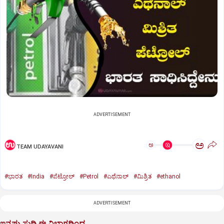
ADVERTISEMENT
ಅ
ಅ
TEAM UDAYAVANI
#ಭಾರತ
#India
#ಪೆಟ್ರೋಲ್‌
#Petrol
#ಎಥೆನಾಲ್‌
#ಮಿಶ್ರಿತ
#ethanol
ADVERTISEMENT
ಇನ್ನಷ್ಟು ಸುದ್ದಿ ಈ ವಿಭಾಗದಿಂದ