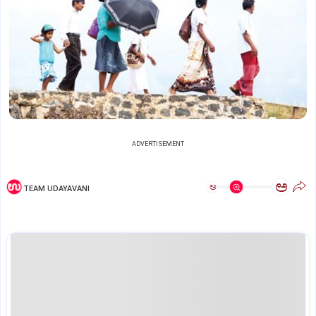
ADVERTISEMENT
ಅ
ಅ
TEAM UDAYAVANI