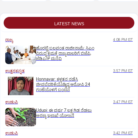
ಹೀರೋಗಳ ಕರೆ
LATEST NEWS
ರಾಜ್ಯ
4:08 PM IST
ಹೊರಟ್ಟಿ ಬಲವಂತ ರಾಜೀನಾಮೆ: ಸಿಎಂ
ವಿರುದ್ಧ ಕ್ರಮಕ್ಕೆ ರಾಜ್ಯಪಾಲರಿಗೆ ಬಿಜೆಪಿ,
ಜೆಡಿಎಸ್ ಮನವಿ
ಉತ್ತರಕನ್ನಡ
3:57 PM IST
Honnavar: ಕಳ್ಳತನ ನಡೆಸಿ
ಜೀವಬೆದರಿಕೆಯೊಡ್ಡಿದ್ದ ಆರೋಪಿ 24
ಗಂಟೆಯೊಳಗೆ ಬಂಧನ
ಉಡುಪಿ
3:47 PM IST
Udupi: ಈ ವರ್ಷ 7 ಲಕ್ಷ ಗಿಡ ನೆಡಲು
ಅರಣ್ಯ ಇಲಾಖೆ ಯೋಜನೆ
ಉಡುಪಿ
3:42 PM IST