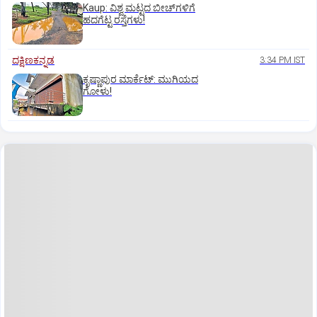
Kaup: ವಿಶ್ವ ಮಟ್ಟದ ಬೀಚ್‌ಗಳಿಗೆ
ಹದಗೆಟ್ಟ ರಸ್ತೆಗಳು!
ದಕ್ಷಿಣಕನ್ನಡ
3:34 PM IST
ಕೃಷ್ಣಾಪುರ ಮಾರ್ಕೆಟ್‌: ಮುಗಿಯದ
ಗೋಳು!