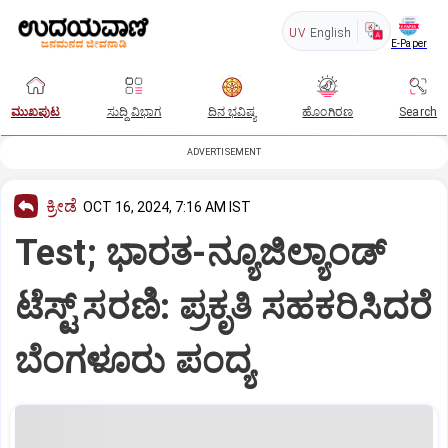
UV
English
E-Paper
ಮುಖಪುಟ
ಸುದ್ದಿ ವಿಭಾಗ
ದಿನ ಭವಿಷ್ಯ
ಹೊಂಗಿರಣ
Search
ADVERTISEMENT
ಕ್ರೀಡೆ
OCT 16, 2024, 7:16 AM IST
Test; ಭಾರತ-ನ್ಯೂಜಿಲ್ಯಾಂಡ್‌
ಟೆಸ್ಟ್‌ ಸರಣಿ: ಪ್ರಕೃತಿ ಸಹಕರಿಸಿದರೆ
ಬೆಂಗಳೂರು ಪಂದ್ಯ