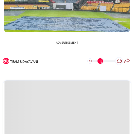
ADVERTISEMENT
ಅ
ಅ
TEAM UDAYAVANI