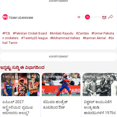
ADVERTISEMENT
ಅ
ಅ
TEAM UDAYAVANI
#PCB
#Pakistan Cricket Board
#Ambati Rayudu
#Zambia
#former Pakista
n cricketers
#Twenty20 league
#Mohammad Hafeez
#Kamran Akmal
#So
hail Tanvir
ADVERTISEMENT
ಇನ್ನಷ್ಟು ಸುದ್ದಿ ಈ ವಿಭಾಗದಿಂದ
9 hours ago
9 hours ago
9 hours ago
ಐಪಿಎಲ್‌ 2027:
ಜೆಮಿಮಾ ಹಂಡ್ರೆಡ್‌
ವಿಶ್ವಕಪ್‌ ಕಾಯುವಿಕೆಗೆ
ಆಸ್ಟ್ರೇಲಿಯದ ಪ್ರಮುಖ
ಕೂಟದಿಂದ ಔಟ್‌
ಅಂತ್ಯ ಹಾಡಿ:
ಆಟಗಾರರು ಅಲಭ್ಯ?
ಹಾಕಿಪಟುಗಳಿಗೆ 1975ರ