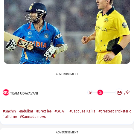
ADVERTISEMENT
ಅ
ಅ
TEAM UDAYAVANI
#Sachin Tendulkar
#Brett lee
#GOAT
#Jacques Kallis
#greatest cricketer o
f all time
#Kannada news
ADVERTISEMENT