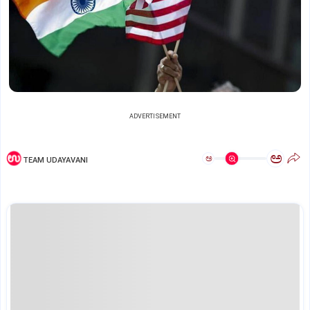
ADVERTISEMENT
ಅ
ಅ
TEAM UDAYAVANI