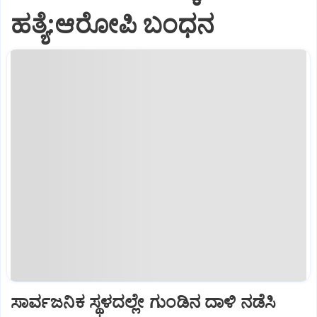
ಹತ್ಯೆ:ಆರೋಪಿ ಬಂಧನ
ಸಾರ್ವಜನಿಕ ಸ್ಥಳದಲ್ಲೇ ಗುಂಡಿನ ದಾಳಿ ನಡೆಸಿ