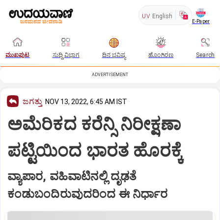
UV
English
E-Paper
ಮುಖಪುಟ
ಸುದ್ದಿ ವಿಭಾಗ
ದಿನ ಭವಿಷ್ಯ
ಹೊಂಗಿರಣ
Search
ADVERTISEMENT
ಜಗತ್ತು
NOV 13, 2022, 6:45 AM IST
ಅಮೆರಿಕದ ಕರೆನ್ಸಿ ನಿರೀಕ್ಷಣಾ
ಪಟ್ಟಿಯಿಂದ ಭಾರತ ಹೊರಕ್ಕೆ
ವ್ಯಾಪಾರ, ವಹಿವಾಟಿನಲ್ಲಿ ದೃಢತೆ
ಕಂಡುಬಂದಿರುವುದರಿಂದ ಈ ನಿರ್ಧಾರ