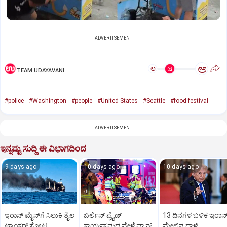
ADVERTISEMENT
ಅ
ಅ
TEAM UDAYAVANI
#police
#Washington
#people
#United States
#Seattle
#food festival
ADVERTISEMENT
ಇನ್ನಷ್ಟು ಸುದ್ದಿ ಈ ವಿಭಾಗದಿಂದ
9 days ago
10 days ago
10 days ago
ಇರಾನ್‌ ಮೈನ್‌ಗೆ ಸಿಲುಕಿ ತೈಲ
ಬರ್ಲಿನ್ ಪ್ರೈಡ್
13 ದಿನಗಳ ಬಳಿಕ ಇರಾನ್
ಟ್ಯಾಂಕರ್‌ ಸ್ಫೋಟ
ಕಾರ್ಯಕ್ರಮದ ವೇಳೆ ವ್ಯಾನ್
ಮೇಲಿನ ದಾಳಿ