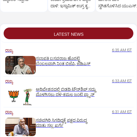
ದಾಳಿ: ಇಸ್ಲಾಮಿಕ್ ಉಗ್ರ ಕೃತ್ಯ
ಸ್ಥಗಿತಗೊಳಿಸಿದ ಯುಎಸ್:
ಶಂಕೆ
ಶಸ್ತ್ರಾಸ್ತ್ರಗಳ ಕೊರತೆ?
LATEST NEWS
ರಾಜ್ಯ
6:35 AM IST
ಸಭಾಪತಿ ಬಸವರಾಜ ಹೊರಟ್ಟಿ
ಬೆಂಬಲವಾಗಿ ನಿಂತ ಬಿಜೆಪಿ, ಜೆಡಿಎಸ್
ರಾಜ್ಯ
6:33 AM IST
ಅಧಿವೇಶನದಲ್ಲಿ ಬಿಡದಿ ಟೌನ್‌ಶಿಪ್‌ ಸದ್ದು
ಮೊಳಗಿಸಲು ದಳ-ಕಮಲ ಜಂಟಿ ಪ್ಲ್ಯಾನ್‌
ರಾಜ್ಯ
6:31 AM IST
ಸಚಿವಗಿರಿ ಸಿಗದಿದ್ದಕ್ಕೆ ಪಕ್ಷದ ವಿರುದ್ಧ
ಮಾತು ಸಲ್ಲ: ಖರ್ಗೆ