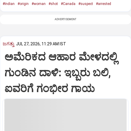
#Indian
#origin
#woman
#shot
#Canada
#suspect
#arrested
ADVERTISEMENT
ಜಗತ್ತು
JUL 27, 2026, 11:29 AM IST
ಅಮೆರಿಕದ ಆಹಾರ ಮೇಳದಲ್ಲಿ
ಗುಂಡಿನ ದಾಳಿ: ಇಬ್ಬರು ಬಲಿ,
ಐವರಿಗೆ ಗಂಭೀರ ಗಾಯ