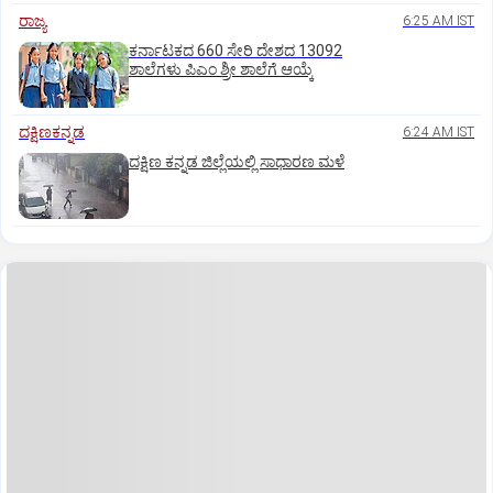
ರಾಜ್ಯ
6:25 AM IST
ಕರ್ನಾಟಕದ 660 ಸೇರಿ ದೇಶದ 13092
ಶಾಲೆಗಳು ಪಿಎಂ ಶ್ರೀ ಶಾಲೆಗೆ ಆಯ್ಕೆ
ದಕ್ಷಿಣಕನ್ನಡ
6:24 AM IST
ದಕ್ಷಿಣ ಕನ್ನಡ ಜಿಲ್ಲೆಯಲ್ಲಿ ಸಾಧಾರಣ ಮಳೆ