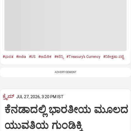
#ಭಾರತ
#india
#US
#ಅಮೆರಿಕ
#ಕರೆನ್ಸಿ
#Treasury’s Currency
#ನಿರೀಕ್ಷಣಾ ಪಟ್ಟಿ
ADVERTISEMENT
ಕ್ರೈಮ್
JUL 27, 2026, 3:20 PM IST
ಕೆನಡಾದಲ್ಲಿ ಭಾರತೀಯ ಮೂಲದ
ಯುವತಿಯ ಗುಂಡಿಕ್ಕಿ