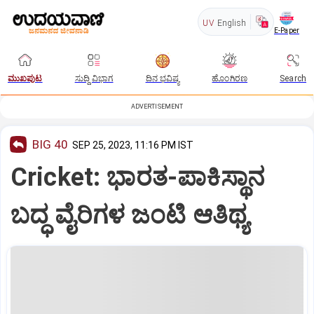
UV
English
E-Paper
ಮುಖಪುಟ
ಸುದ್ದಿ ವಿಭಾಗ
ದಿನ ಭವಿಷ್ಯ
ಹೊಂಗಿರಣ
Search
ADVERTISEMENT
BIG 40
SEP 25, 2023, 11:16 PM IST
Cricket: ಭಾರತ-ಪಾಕಿಸ್ಥಾನ
ಬದ್ಧ ವೈರಿಗಳ ಜಂಟಿ ಆತಿಥ್ಯ