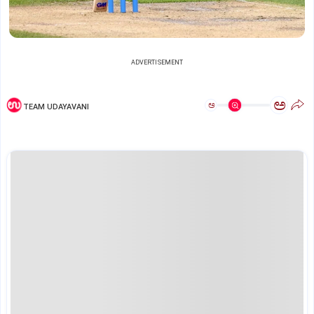
ADVERTISEMENT
ಅ
ಅ
TEAM UDAYAVANI