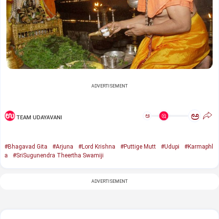
ADVERTISEMENT
ಅ
ಅ
TEAM UDAYAVANI
#Bhagavad Gita
#Arjuna
#Lord Krishna
#Puttige Mutt
#Udupi
#Karmaphl
a
#SriSugunendra Theertha Swamiji
ADVERTISEMENT