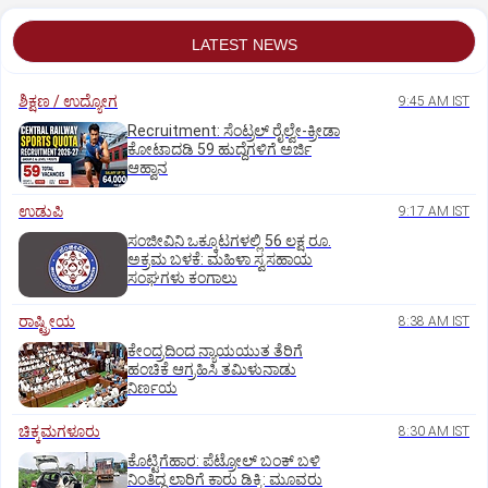
LATEST NEWS
ಶಿಕ್ಷಣ / ಉದ್ಯೋಗ
9:45 AM IST
Recruitment: ಸೆಂಟ್ರಲ್‌ ರೈಲ್ವೇ-ಕ್ರೀಡಾ
ಕೋಟಾದಡಿ 59 ಹುದ್ದೆಗಳಿಗೆ ಅರ್ಜಿ
ಆಹ್ವಾನ
ಉಡುಪಿ
9:17 AM IST
ಸಂಜೀವಿನಿ ಒಕ್ಕೂಟಗಳಲ್ಲಿ 56 ಲಕ್ಷ ರೂ.
ಅಕ್ರಮ ಬಳಕೆ: ಮಹಿಳಾ ಸ್ವಸಹಾಯ
ಸಂಘಗಳು ಕಂಗಾಲು
ರಾಷ್ಟ್ರೀಯ
8:38 AM IST
ಕೇಂದ್ರದಿಂದ ನ್ಯಾಯಯುತ ತೆರಿಗೆ
ಹಂಚಿಕೆ ಆಗ್ರಹಿಸಿ ತಮಿಳುನಾಡು
ನಿರ್ಣಯ
ಚಿಕ್ಕಮಗಳೂರು
8:30 AM IST
ಕೊಟ್ಟಿಗೆಹಾರ: ಪೆಟ್ರೋಲ್ ಬಂಕ್ ಬಳಿ
ನಿಂತಿದ್ದ ಲಾರಿಗೆ ಕಾರು ಡಿಕ್ಕಿ: ಮೂವರು