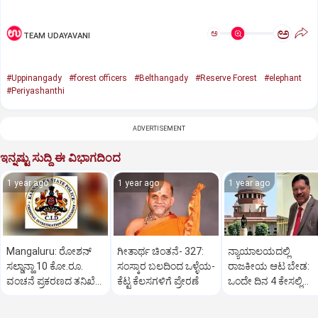
ಅ
ಅ
TEAM UDAYAVANI
#Uppinangady
#forest officers
#Belthangady
#Reserve Forest
#elephant
#Periyashanthi
ADVERTISEMENT
ಇನ್ನಷ್ಟು ಸುದ್ದಿ ಈ ವಿಭಾಗದಿಂದ
1 year ago
1 year ago
1 year ago
Mangaluru: ರೋಶನ್‌
ಗೀತಾರ್ಥ ಚಿಂತನೆ- 327:
ನ್ಯಾಯಾಲಯದಲ್ಲಿ
ಸಲ್ಡಾನ್ಹಾ 10 ಕೋ.ರೂ.
ಸಂಸ್ಕಾರ ಬಲದಿಂದ ಒಳ್ಳೆಯ-
ರಾಜಕೀಯ ಆಟ ಬೇಡ:
ವಂಚನೆ ಪ್ರಕರಣದ ತನಿಖೆ
ಕೆಟ್ಟ ಕೆಲಸಗಳಿಗೆ ಪ್ರೇರಣೆ
ಒಂದೇ ದಿನ 4 ಕೇಸಲ್ಲಿ
ಸಿಐಡಿಗೆ ವರ್ಗ
ಸುಪ್ರೀಂಕೋರ್ಟ್‌ ಅಭಿಮ