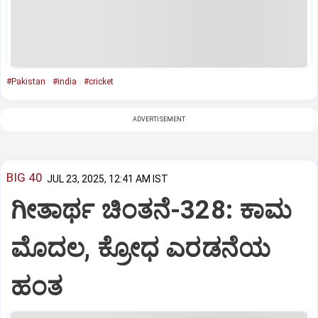
#Pakistan
#india
#cricket
ADVERTISEMENT
BIG 40
JUL 23, 2025, 12:41 AM IST
ಗೀತಾರ್ಥ ಚಿಂತನೆ-328: ಕಾಮ
ಮೊದಲ, ಕ್ರೋಧ ಎರಡನೆಯ
ಹಂತ