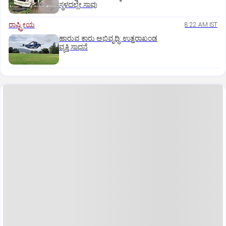
ಸ್ಥಳದಲ್ಲೇ ಸಾವು
ರಾಷ್ಟ್ರೀಯ
8:22 AM IST
ಹಾರುವ ಕಾರು ಅಭಿವೃದ್ಧಿ: ಉತ್ತರಾಖಂಡ
ವ್ಯಕ್ತಿ ಸಾಧನೆ