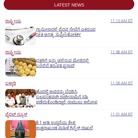
LATEST NEWS
ರಾಷ್ಟ್ರೀಯ
11:10 AM IST
ಗ್ರಾಮೀಣದಲ್ಲಿ ವೈದ್ಯರ ಸೇವೆಗೆ ಏಕರೂಪ
ನೀತಿ ಅಗತ್ಯ: ಸುಪ್ರೀಂಕೋರ್ಟ್‌
ರಾಷ್ಟ್ರೀಯ
11:08 AM IST
ಭಕ್ತರಿಗೆ ಇನ್ನು ಚಲಿಸುವ ಮೇಜಿನಲ್ಲಿ
ಬರಲಿದೆ ತಿರುಪತಿ ಪ್ರಸಾದ!
ಬಳ್ಳಾರಿ
11:06 AM IST
ಹೊರಟ್ಟಿ ಅವರನ್ನು ಬೆದರಿಸಿ,
ಬಲವಂತವಾಗಿ ರಾಜೀನಾಮೆಗೆ ಸಹಿ
ಪಡೆದುಕೊಂಡಿದ್ದಾರೆ: ರಾಮುಲು ಆರೋಪ
ವೈರಲ್ ನ್ಯೂಸ್
11:01 AM IST
8.1 ಅಡಿ ಉದ್ದನೆಯ ಕೇಶ:
ಉತ್ತರಾಖಂಡ ಮಹಿಳೆ ಗಿನ್ನೆಸ್‌ ದಾಖಲೆ