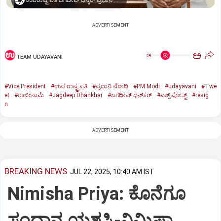
ಉಪರಾಷ್ಟ್ರಪತಿ ಜಗದೀಪ್‌ ಧನ್ಕರ್-ಪ್ರಧಾನಿ ಮೋದಿ
ADVERTISEMENT
ಅ
ಅ
TEAM UDAYAVANI
#Vice President
#ಉಪ ರಾಷ್ಟ್ರಪತಿ
#ಪ್ರಧಾನಿ ಮೋದಿ
#PM Modi
#udayavani
#Twe
et
#ರಾಜೀನಾಮೆ
#Jagdeep Dhankhar
#ಜಗದೀಪ್‌ ಧನ್‌ಕರ್‌
#ಎಕ್ಸ್‌ ಪೋಸ್ಟ್
#resig
n
ADVERTISEMENT
BREAKING NEWS
JUL 22, 2025, 10:40 AM IST
Nimisha Priya: ಕೊನೆಗೂ
ಸಂಧಾನ ಯಶಸ್ವಿ-ನಿಮಿಷಾ