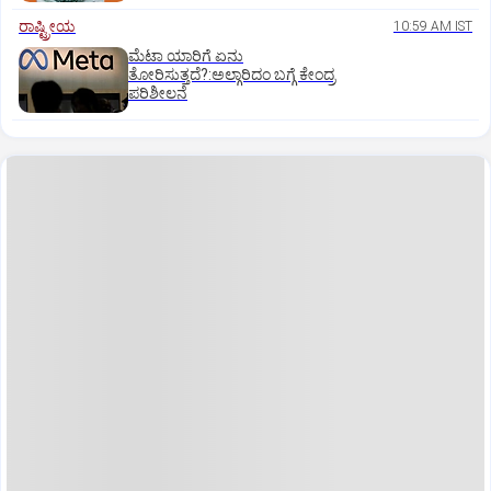
ರಾಷ್ಟ್ರೀಯ
10:59 AM IST
ಮೆಟಾ ಯಾರಿಗೆ ಏನು
ತೋರಿಸುತ್ತದೆ?:ಅಲ್ಗಾರಿದಂ ಬಗ್ಗೆ ಕೇಂದ್ರ
ಪರಿಶೀಲನೆ