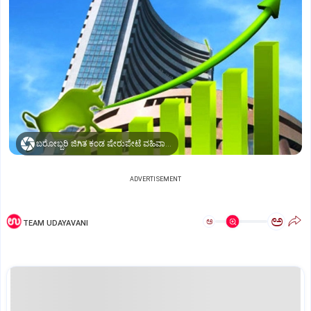
ಬರೋಬ್ಬರಿ ಜಿಗಿತ ಕಂಡ ಷೇರುಪೇಟೆ ವಹಿವಾಟು...
ADVERTISEMENT
ಅ
ಅ
TEAM UDAYAVANI