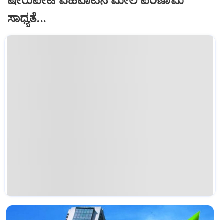
ಷೇರುಪೇಟೆ ವಹಿವಾಟಿನ ಮೇಲೆ ಪರಿಣಾಮ
ಸಾಧ್ಯತೆ...