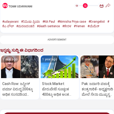
ಅ
ಅ
TEAM UDAYAVANI
#udayavani
#ನಿಮಿಷಾ ಪ್ರಿಯಾ
#KA Paul
#Nimisha Priya case
#Evangelist
#
ಕೆಎ ಪೌಲ್
#ಮರಣದಂಡನೆ
#death sentence
#ಕೇರಳ
#Yemen
#ಯೆಮೆನ್‌
ADVERTISEMENT
ಇನ್ನಷ್ಟು ಸುದ್ದಿ ಈ ವಿಭಾಗದಿಂದ
1 year ago
1 year ago
1 year ago
Cash Row: ಜಸ್ಟೀಸ್‌
Stock Market:
Pak: ಜರ್ದಾರಿ ವಜಾಕ್ಕೆ
ವರ್ಮಾ ವಿರುದ್ಧ 200ಕ್ಕೂ
ಷೇರುಪೇಟೆ ಸೂಚ್ಯಂಕ
ತಂತ್ರಗಾರಿಕೆ- ಅಧ್ಯಕ್ಷಗಾದಿ
ಅಧಿಕ ಸಂಸದರಿಂದ
400ಕ್ಕೂ ಅಧಿಕ ಅಂಕ
ಮೇಲೆ ಸೇನಾ ಮುಖ್ಯಸ್ಥ
ಮಹಾಭಿಯೋಗಕ್ಕೆ
ಜಿಗಿತ-ದಿನಾಂತ್ಯದ
ಮುನೀರ್ ಚಿತ್ತ!
ಕೋರಿಕೆ…
ವಹಿವಾಟು ಅಂತ್ಯ