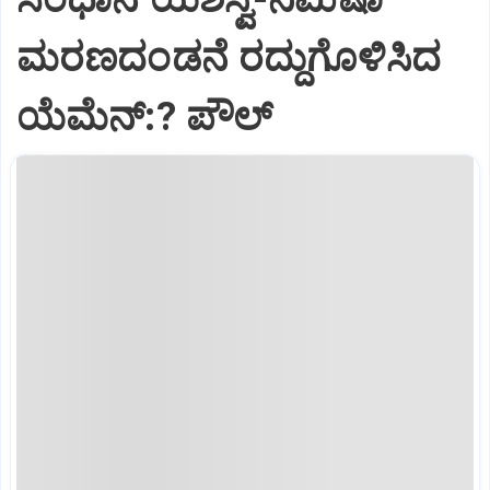
ಮರಣದಂಡನೆ ರದ್ದುಗೊಳಿಸಿದ
ಯೆಮೆನ್:? ಪೌಲ್