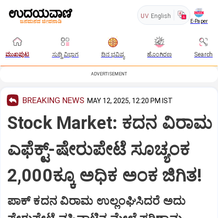
UV
English
E-Paper
ಮುಖಪುಟ
ಸುದ್ದಿ ವಿಭಾಗ
ದಿನ ಭವಿಷ್ಯ
ಹೊಂಗಿರಣ
Search
ADVERTISEMENT
BREAKING NEWS
MAY 12, 2025, 12:20 PM IST
Stock Market: ಕದನ ವಿರಾಮ
ಎಫೆಕ್ಟ್-ಷೇರುಪೇಟೆ ಸೂಚ್ಯಂಕ
2,000ಕ್ಕೂ ಅಧಿಕ ಅಂಕ ಜಿಗಿತ!
ಪಾಕ್‌ ಕದನ ವಿರಾಮ ಉಲ್ಲಂಘಿಸಿದರೆ ಅದು