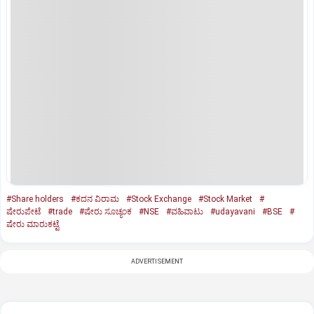
#Share holders
#ಕದನ ವಿರಾಮ
#Stock Exchange
#Stock Market
#
ಷೇರುಪೇಟೆ
#trade
#ಷೇರು ಸೂಚ್ಯಂಕ
#NSE
#ವಹಿವಾಟು
#udayavani
#BSE
#
ಷೇರು ಮಾರುಕಟ್ಟೆ
ADVERTISEMENT