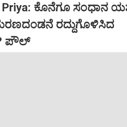
Priya: ಕೊನೆಗೂ ಸಂಧಾನ ಯಶಸ
ಮರಣದಂಡನೆ ರದ್ದುಗೊಳಿಸಿದ
? ಪೌಲ್