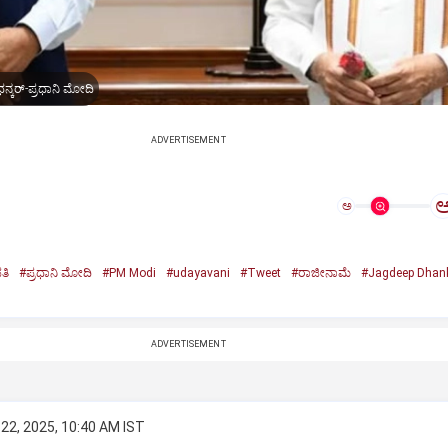
ನ್ಕರ್-ಪ್ರಧಾನಿ ಮೋದಿ
ADVERTISEMENT
ಅ
ತಿ
#ಪ್ರಧಾನಿ ಮೋದಿ
#PM Modi
#udayavani
#Tweet
#ರಾಜೀನಾಮೆ
#Jagdeep Dhan
n
ADVERTISEMENT
22, 2025, 10:40 AM IST