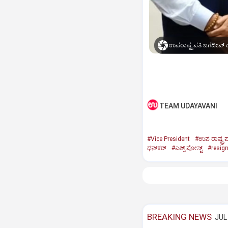
ಉಪರಾಷ್ಟ್ರಪತಿ ಜಗದೀಪ್‌ ಧ
TEAM UDAYAVANI
#Vice President
#ಉಪ ರಾಷ್ಟ್ರಪ
ಧನ್‌ಕರ್‌
#ಎಕ್ಸ್‌ ಪೋಸ್ಟ್
#resig
BREAKING NEWS
JUL 