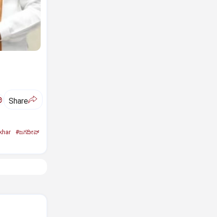
ಅ
Share
khar
#ಜಗದೀಪ್‌