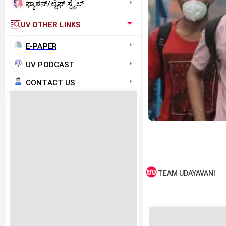
ಫ್ಯಾಶನ್/ಲೈಫ್‌ ಸ್ಟೈಲ್
UV OTHER LINKS
E-PAPER
UV PODCAST
CONTACT US
TEAM UDAYAVANI