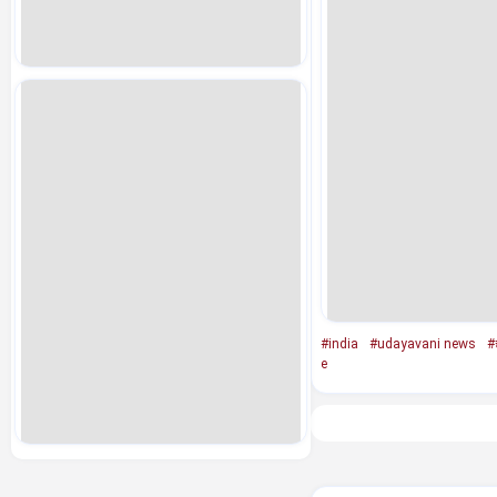
#india
#udayavani news
#
e