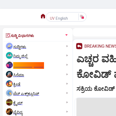
English
UV
ಸುದ್ದಿ ವಿಭಾಗಗಳು
BREAKING NEW
ಸುದ್ದಿಗಳು
ಎಚ್ಚರ ವಹ
ನಿಮ್ಮ ಜಿಲ್ಲೆ
ಕಾಮನ್‌ ವೆಲ್ತ್‌ ಗೇಮ್ಸ್‌
ಕೋವಿಡ್ ಪ
ಸಿನೆಮಾ
ಕ್ರೀಡೆ
ಸಕ್ರಿಯ ಕೋವಿಡ್ 
ವೆಬ್ ಎಕ್ಸ್‌ಕ್ಲೂಸಿವ್
ಕ್ರೈಮ್
ವೈವಿಧ್ಯ