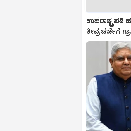
ಉಪರಾಷ್ಟ್ರಪತಿ 
ತೀವ್ರ ಚರ್ಚೆಗೆ ಗ್ರ