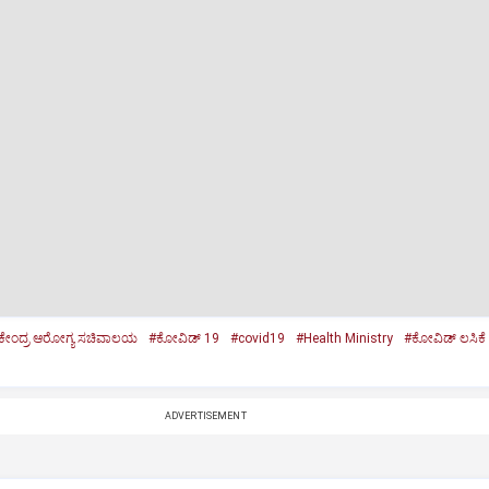
ಕೇಂದ್ರ ಆರೋಗ್ಯ ಸಚಿವಾಲಯ
#ಕೋವಿಡ್ 19
#covid19
#Health Ministry
#ಕೋವಿಡ್ ಲಸಿಕೆ
ADVERTISEMENT