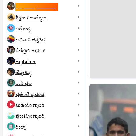
ಇಸ್ರೇಲ್- ಇರಾನ್‌ ಯುದ್ಧ
ಶಿಕ್ಷಣ / ಉದ್ಯೋಗ
ಆರೋಗ್ಯ
ಅನಿವಾಸಿ ಕನ್ನಡಿಗ
ಸೆಲೆಬ್ರಿಟಿ ಕಾರ್ನರ್‌
Explainer
ಜ್ಯೋತಿಷ್ಯ
ರಾಶಿ ಫಲ
ಪುಟಾಣಿ ಪ್ರಪಂಚ
ವೀಡಿಯೊ ಗ್ಯಾಲರಿ
ಫೋಟೋ ಗ್ಯಾಲರಿ
ರೀಲ್ಸ್