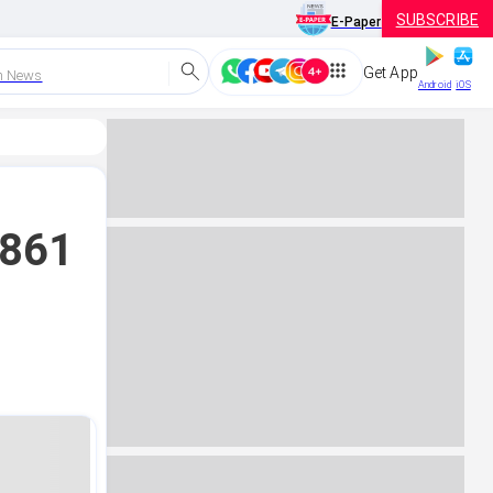
SUBSCRIBE
E-Paper
Get App
h News
Android
iOS
 861