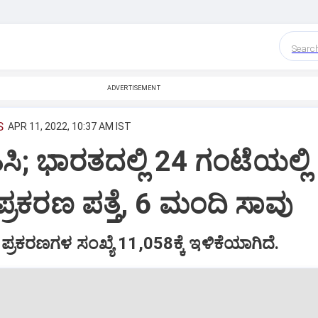
Searc
ADVERTISEMENT
S
APR 11, 2022, 10:37 AM IST
ಿಸಿ; ಭಾರತದಲ್ಲಿ 24 ಗಂಟೆಯಲ್ಲಿ
್ರಕರಣ ಪತ್ತೆ, 6 ಮಂದಿ ಸಾವು
ಪ್ರಕರಣಗಳ ಸಂಖ್ಯೆ 11,058ಕ್ಕೆ ಇಳಿಕೆಯಾಗಿದೆ.