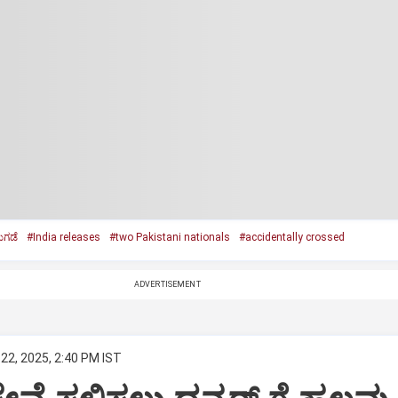
ುಗಡೆ
#India releases
#two Pakistani nationals
#accidentally crossed
ADVERTISEMENT
22, 2025, 2:40 PM IST