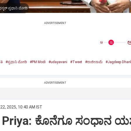
ನ್ಕರ್-ಪ್ರಧಾನಿ ಮೋದಿ
ADVERTISEMENT
ಅ
ತಿ
#ಪ್ರಧಾನಿ ಮೋದಿ
#PM Modi
#udayavani
#Tweet
#ರಾಜೀನಾಮೆ
#Jagdeep Dhan
n
ADVERTISEMENT
22, 2025, 10:40 AM IST
Priya: ಕೊನೆಗೂ ಸಂಧಾನ ಯಶಸ