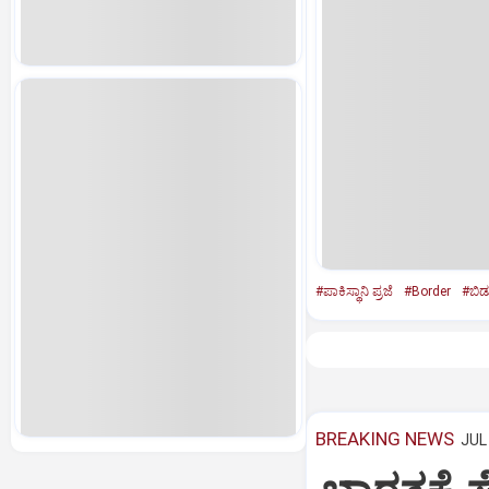
#ಪಾಕಿಸ್ಥಾನಿ ಪ್ರಜೆ
#Border
#ಬಿಡ
BREAKING NEWS
JUL 