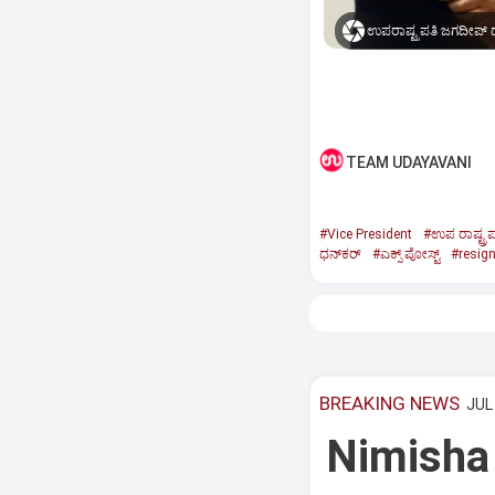
ಉಪರಾಷ್ಟ್ರಪತಿ ಜಗದೀಪ್‌ ಧ
TEAM UDAYAVANI
#Vice President
#ಉಪ ರಾಷ್ಟ್ರಪ
ಧನ್‌ಕರ್‌
#ಎಕ್ಸ್‌ ಪೋಸ್ಟ್
#resig
BREAKING NEWS
JUL 
Nimisha 