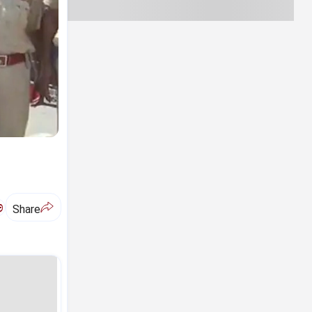
ಅ
Share