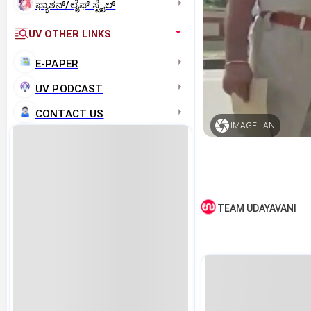
ಫ್ಯಾಶನ್/ಲೈಫ್‌ ಸ್ಟೈಲ್
UV OTHER LINKS
E-PAPER
UV PODCAST
CONTACT US
IMAGE : ANI
TEAM UDAYAVANI