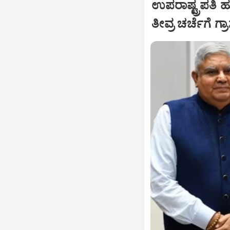
ಉಪರಾಷ್ಟ್ರಪತಿ 
ತೀವ್ರ ಚರ್ಚೆಗೆ ಗ್ರ