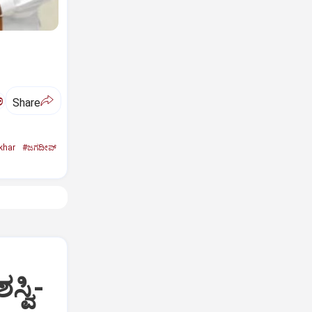
ಅ
Share
khar
#ಜಗದೀಪ್‌
್ವಿ-