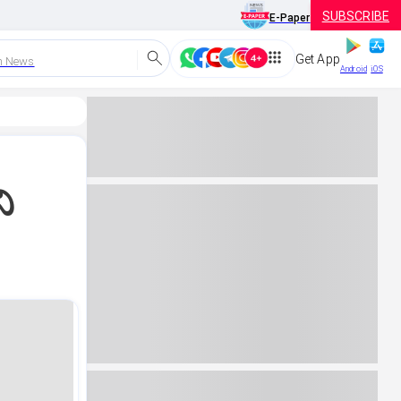
SUBSCRIBE
E-Paper
Get App
h News
Android
iOS
ಿ