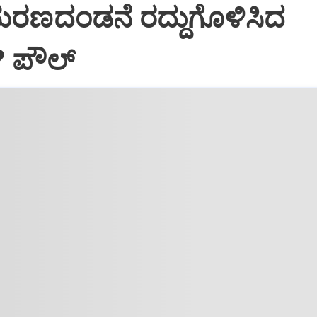
ಮರಣದಂಡನೆ ರದ್ದುಗೊಳಿಸಿದ
? ಪೌಲ್