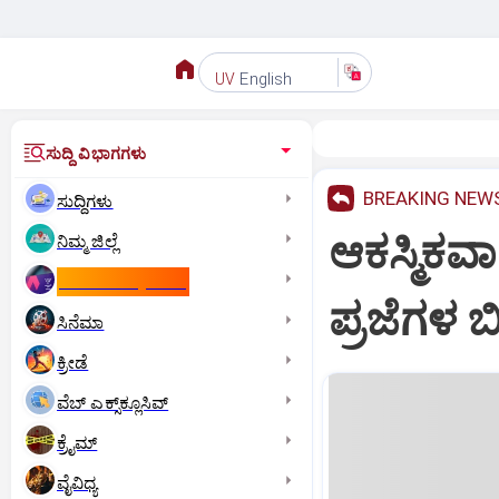
English
UV
ಸುದ್ದಿ ವಿಭಾಗಗಳು
BREAKING NEW
ಸುದ್ದಿಗಳು
ಆಕಸ್ಮಿಕವಾ
ನಿಮ್ಮ ಜಿಲ್ಲೆ
ಕಾಮನ್‌ ವೆಲ್ತ್‌ ಗೇಮ್ಸ್‌
ಪ್ರಜೆಗಳ ಬ
ಸಿನೆಮಾ
ಕ್ರೀಡೆ
ವೆಬ್ ಎಕ್ಸ್‌ಕ್ಲೂಸಿವ್
ಕ್ರೈಮ್
ವೈವಿಧ್ಯ