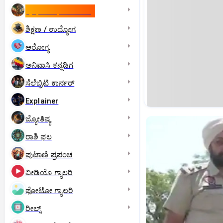
ಇಸ್ರೇಲ್- ಇರಾನ್‌ ಯುದ್ಧ
ಶಿಕ್ಷಣ / ಉದ್ಯೋಗ
ಆರೋಗ್ಯ
ಅನಿವಾಸಿ ಕನ್ನಡಿಗ
ಸೆಲೆಬ್ರಿಟಿ ಕಾರ್ನರ್‌
Explainer
ಜ್ಯೋತಿಷ್ಯ
ರಾಶಿ ಫಲ
ಪುಟಾಣಿ ಪ್ರಪಂಚ
ವೀಡಿಯೊ ಗ್ಯಾಲರಿ
ಫೋಟೋ ಗ್ಯಾಲರಿ
ರೀಲ್ಸ್