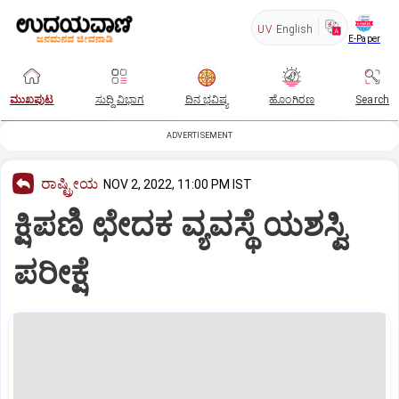
UV
English
E-Paper
ಮುಖಪುಟ
ಸುದ್ದಿ ವಿಭಾಗ
ದಿನ ಭವಿಷ್ಯ
ಹೊಂಗಿರಣ
Search
ADVERTISEMENT
ರಾಷ್ಟ್ರೀಯ
NOV 2, 2022, 11:00 PM IST
ಕ್ಷಿಪಣಿ ಛೇದಕ ವ್ಯವಸ್ಥೆ ಯಶಸ್ವಿ
ಪರೀಕ್ಷೆ