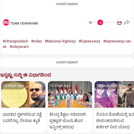
ADVERTISEMENT
ಅ
ಅ
TEAM UDAYAVANI
#Uttarapradesh
#video
#National Highway
#Expressway
#expressway cav
es
#udayavani
ADVERTISEMENT
ಇನ್ನಷ್ಟು ಸುದ್ದಿ ಈ ವಿಭಾಗದಿಂದ
10 days ago
10 days ago
10 days ago
ಭಾರತದ ಸ್ಥಳಗಳಿರುವ ನಕ್ಷೆ
ಕೇಂದ್ರ ಶಿಕ್ಷಣ ಸಚಿವರಾಗಿ
ನೆನಪಿನ ಕೋಣೆಯಲ್ಲಿ ಇನ್
ಬದಲಿಸಲ್ಲ: ನೇಪಾಲ ಕ್ಯಾತೆ
ಪ್ರಹ್ಲಾದ್‌ ಜೋಷಿ ಹೊಸ
ಜೀವಂತವಾಗಿರುವ
ಇನ್ನಿಂಗ್ಸ್‌ ಆರಂಭ
ಕಾರ್ಗಿಲ್ ವೀರ ಯೋಧ