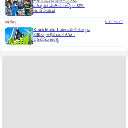
ಭಾರತ ವನಿತಾ ತಂಡದ ಪ್ರವಾಸ
ಪರಿಷ್ಕರಣೆ ಮಾಡಿದ ದ.ಆಫ್ರಿಕಾ: ಟಿ20
ಸರಣಿ ಸೇರ್ಪಡೆ
ವಾಣಿಜ್ಯ
5:09 PM IST
Stock Market: ಷೇರುಪೇಟೆ ಸೂಚ್ಯಂಕ
300ಕ್ಕೂ ಅಧಿಕ ಅಂಕ ಜಿಗಿತ -
ವಹಿವಾಟು ಅಂತ್ಯ