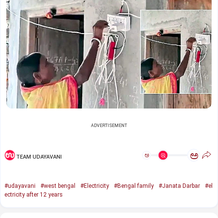
ADVERTISEMENT
ಅ
ಅ
TEAM UDAYAVANI
#udayavani
#west bengal
#Electricity
#Bengal family
#Janata Darbar
#el
ectricity after 12 years