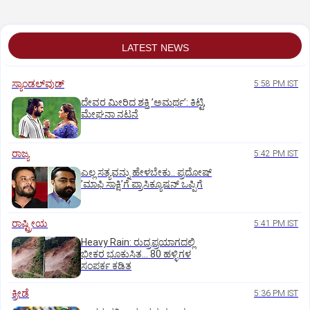
LATEST NEWS
ಸ್ಯಾಂಡಲ್‌ವುಡ್‌
5:58 PM IST
ದೇವರ ಮೀರಿದ ಶಕ್ತಿ ʼಅಮರ್ಥʼ: ಕಿಟ್ಟಿ,
ಮೇಘನಾ ನಟನೆ
ರಾಜ್ಯ
5:42 PM IST
ಎಲ್ಲ ಸತ್ಯವನ್ನು ಹೇಳಬೇಕು.. ಪ್ರದೋಷ್‌
ʼಮಾಫಿ ಸಾಕ್ಷಿʼಗೆ ಪ್ರಾಸಿಕ್ಯೂಷನ್ ಒಪ್ಪಿಗೆ
ರಾಷ್ಟ್ರೀಯ
5:41 PM IST
Heavy Rain: ರುದ್ರಪ್ರಯಾಗದಲ್ಲಿ
ಭೀಕರ ಭೂಕುಸಿತ... 80 ಹಳ್ಳಿಗಳ
ಸಂಪರ್ಕ ಕಡಿತ
ಕ್ರೀಡೆ
5:36 PM IST