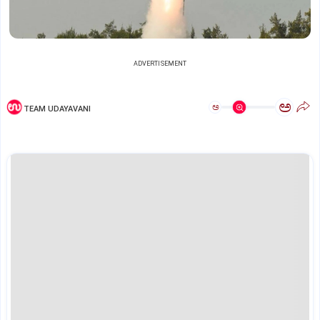
ADVERTISEMENT
ಅ
ಅ
TEAM UDAYAVANI