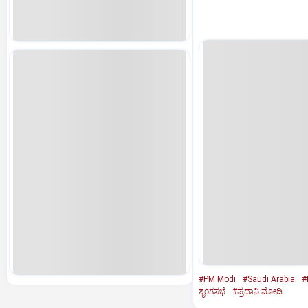
#PM Modi
#Saudi Arabia
#
ಶೃಂಗಸಭೆ
#ಪ್ರಧಾನಿ ಮೋದಿ