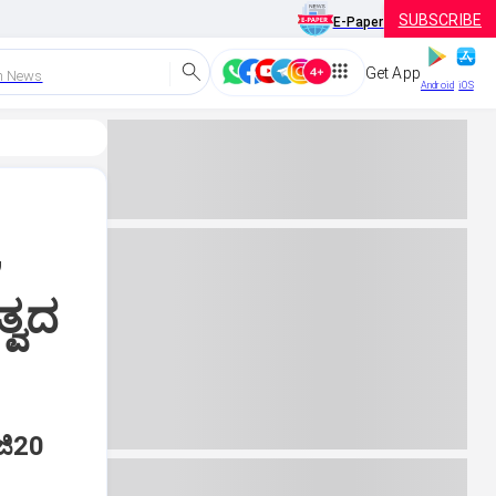
SUBSCRIBE
E-Paper
Get App
h News
Android
iOS
,
್ವದ
ಜಿ20