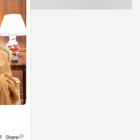
ಅ
Share