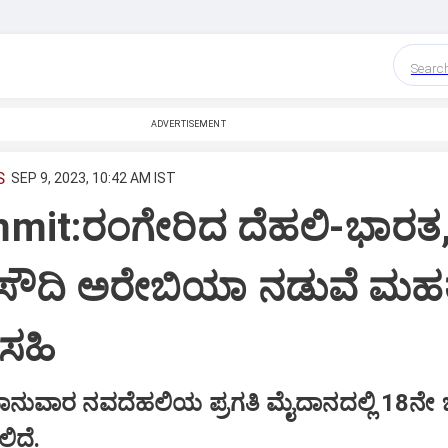
Searc
ADVERTISEMENT
S
SEP 9, 2023, 10:42 AM IST
mit:ರಂಗೇರಿದ ದೆಹಲಿ-ಭಾರತ
 ಸೌದಿ ಅರೇಬಿಯಾ ನಡುವೆ ಮಹತ
 ಸಹಿ
ಭಾನುವಾರ ನವದೆಹಲಿಯ ಪ್ರಗತಿ ಮೈದಾನದಲ್ಲಿ 18ನೇ 
ಿದೆ.