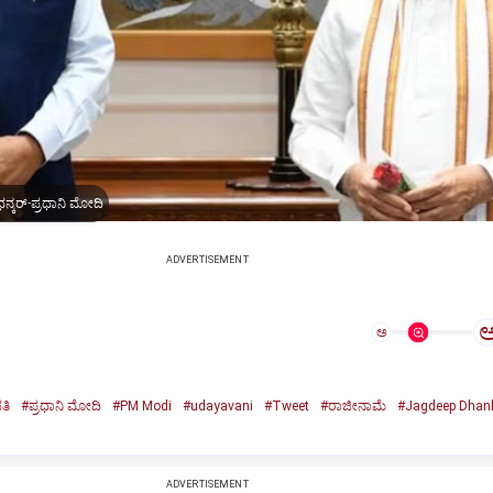
ನ್ಕರ್-ಪ್ರಧಾನಿ ಮೋದಿ
ADVERTISEMENT
ಅ
ತಿ
#ಪ್ರಧಾನಿ ಮೋದಿ
#PM Modi
#udayavani
#Tweet
#ರಾಜೀನಾಮೆ
#Jagdeep Dhan
n
ADVERTISEMENT