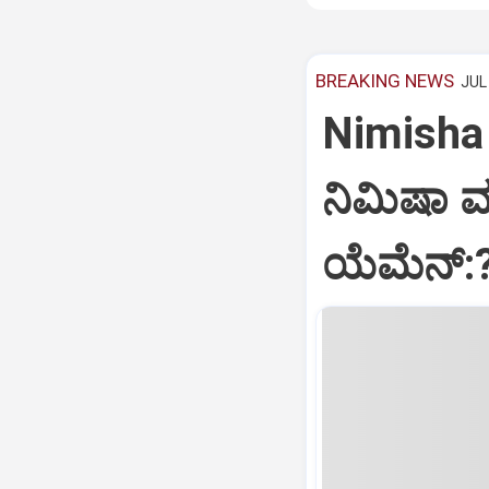
BREAKING NEWS
JUL 
Nimisha 
ನಿಮಿಷಾ 
ಯೆಮೆನ್: