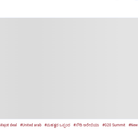
Majot deal
#United arab
#ಮಹತ್ವದ ಒಪ್ಪಂದ
#ಸೌದಿ ಅರೇಬಿಯಾ
#G20 Summit
#New 