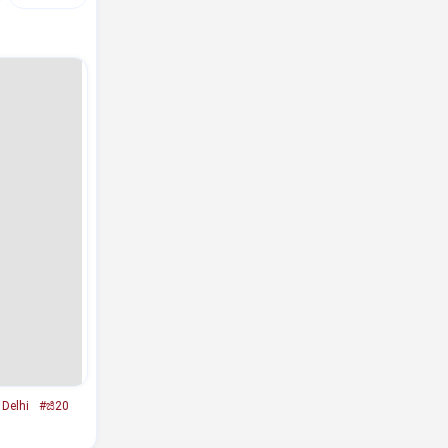
Delhi
#ಜಿ20