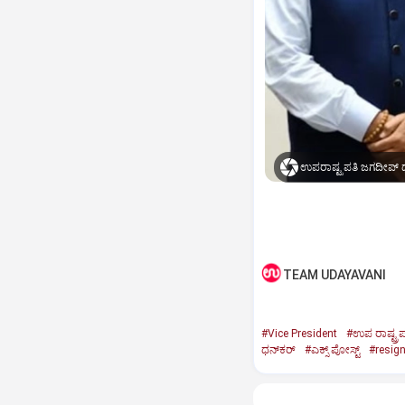
ಉಪರಾಷ್ಟ್ರಪತಿ ಜಗದೀಪ್‌ ಧ
TEAM UDAYAVANI
#Vice President
#ಉಪ ರಾಷ್ಟ್ರಪ
ಧನ್‌ಕರ್‌
#ಎಕ್ಸ್‌ ಪೋಸ್ಟ್
#resig