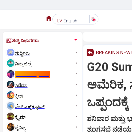
English
UV
ಸುದ್ದಿ ವಿಭಾಗಗಳು
BREAKING NEW
ಸುದ್ದಿಗಳು
G20 Sum
ನಿಮ್ಮ ಜಿಲ್ಲೆ
ಕಾಮನ್‌ ವೆಲ್ತ್‌ ಗೇಮ್ಸ್‌
ಅಮೆರಿಕ,
ಸಿನೆಮಾ
ಕ್ರೀಡೆ
ಒಪ್ಪಂದಕ್ಕೆ
ವೆಬ್ ಎಕ್ಸ್‌ಕ್ಲೂಸಿವ್
ಕ್ರೈಮ್
ಶನಿವಾರ ಮತ್ತು 
ವೈವಿಧ್ಯ
ಶೃಂಗಸಭೆ ನಡೆಯಲ