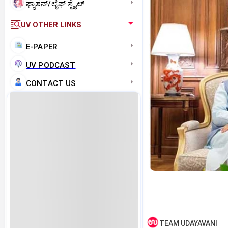
ಫ್ಯಾಶನ್/ಲೈಫ್‌ ಸ್ಟೈಲ್
UV OTHER LINKS
E-PAPER
UV PODCAST
CONTACT US
TEAM UDAYAVANI