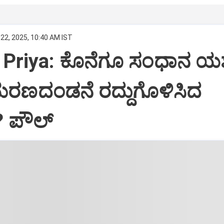
22, 2025, 10:40 AM IST
Priya: ಕೊನೆಗೂ ಸಂಧಾನ ಯಶಸ
ಮರಣದಂಡನೆ ರದ್ದುಗೊಳಿಸಿದ
? ಪೌಲ್