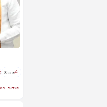
ಅ
Share
khar
#ಜಗದೀಪ್‌