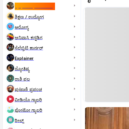
ಇಸ್ರೇಲ್- ಇರಾನ್‌ ಯುದ್ಧ
ಶಿಕ್ಷಣ / ಉದ್ಯೋಗ
ಆರೋಗ್ಯ
ಅನಿವಾಸಿ ಕನ್ನಡಿಗ
ಸೆಲೆಬ್ರಿಟಿ ಕಾರ್ನರ್‌
Explainer
ಜ್ಯೋತಿಷ್ಯ
ರಾಶಿ ಫಲ
ಪುಟಾಣಿ ಪ್ರಪಂಚ
ವೀಡಿಯೊ ಗ್ಯಾಲರಿ
ಫೋಟೋ ಗ್ಯಾಲರಿ
ರೀಲ್ಸ್