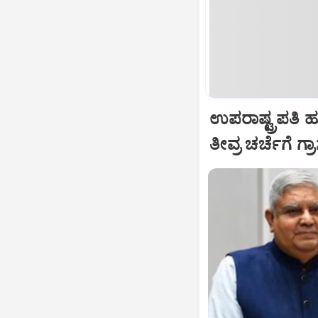
ಉಪರಾಷ್ಟ್ರಪತಿ 
ತೀವ್ರ ಚರ್ಚೆಗೆ ಗ್ರ