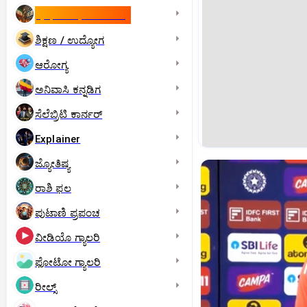
ಇಸ್ರೇಲ್- ಇರಾನ್‌ ಯುದ್ಧ
ಶಿಕ್ಷಣ / ಉದ್ಯೋಗ
ಆರೋಗ್ಯ
ಅನಿವಾಸಿ ಕನ್ನಡಿಗ
ಸೆಲೆಬ್ರಿಟಿ ಕಾರ್ನರ್‌
Explainer
ಜ್ಯೋತಿಷ್ಯ
ರಾಶಿ ಫಲ
ಪುಟಾಣಿ ಪ್ರಪಂಚ
ವೀಡಿಯೊ ಗ್ಯಾಲರಿ
ಫೋಟೋ ಗ್ಯಾಲರಿ
ರೀಲ್ಸ್