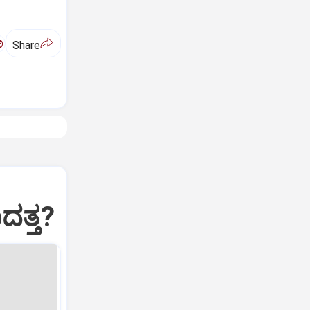
ಅ
Share
ದತ್ತ?