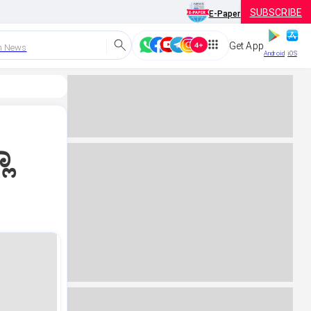
SUBSCRIBE
E-Paper
Get App
h News
Android
iOS
ಲಾ