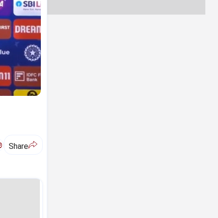
ಅ
Share