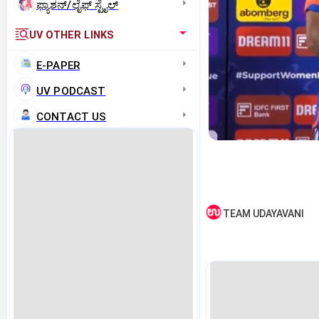
ಫ್ಯಾಶನ್/ಲೈಫ್‌ ಸ್ಟೈಲ್
UV OTHER LINKS
E-PAPER
UV PODCAST
CONTACT US
TEAM UDAYAVANI