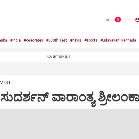
ಅ
anka
#India
#celebrates
#600th Test
#news
#sports
#udayavani kannada
ADVERTISEMENT
AM IST
ಸುದರ್ಶನ್‌ ವಾರಾಂತ್ಯ ಶ್ರೀಲಂಕಾ