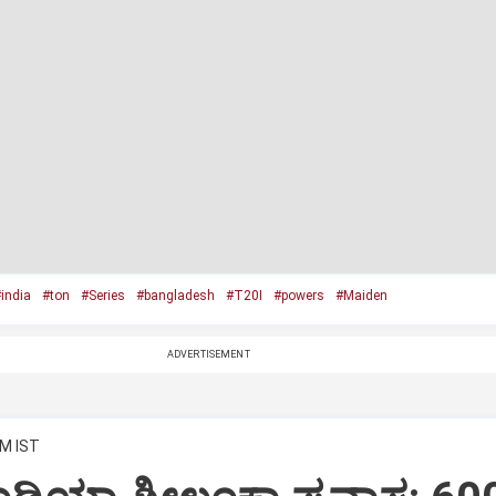
india
#ton
#Series
#bangladesh
#T20I
#powers
#Maiden
ADVERTISEMENT
AM IST