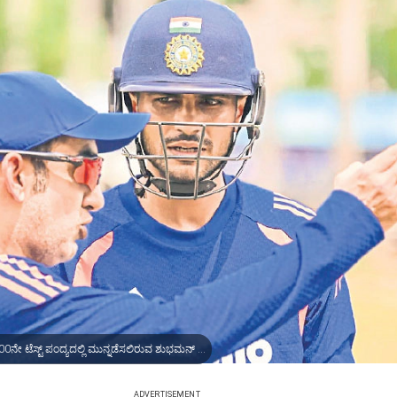
ಕೊಲಂಬೊ: ಭಾರತವನ್ನು 600ನೇ ಟೆಸ್ಟ್‌ ಪಂದ್ಯದಲ್ಲಿ ಮುನ್ನಡೆಸಲಿರುವ ಶುಭಮನ್‌ ಗಿಲ್‌ ಅವರಿಗೆ ಕೋಚ್‌ ಗೌತಮ್‌ ಗಂಭೀರ್‌ ಅವರಿಂದ ಮಾರ್ಗದರ್ಶನ
ADVERTISEMENT