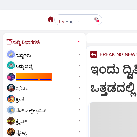
English
UV
ಸುದ್ದಿ ವಿಭಾಗಗಳು
BREAKING NEW
ಸುದ್ದಿಗಳು
ಇಂದು ದ್ವ
ನಿಮ್ಮ ಜಿಲ್ಲೆ
ಕಾಮನ್‌ ವೆಲ್ತ್‌ ಗೇಮ್ಸ್‌
ಒತ್ತಡದಲ್ಲ
ಸಿನೆಮಾ
ಕ್ರೀಡೆ
ವೆಬ್ ಎಕ್ಸ್‌ಕ್ಲೂಸಿವ್
ಕ್ರೈಮ್
ವೈವಿಧ್ಯ