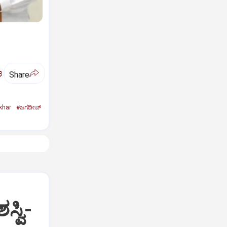
ಅ
Share
khar
#ಜಗದೀಪ್‌
್ವಿ-