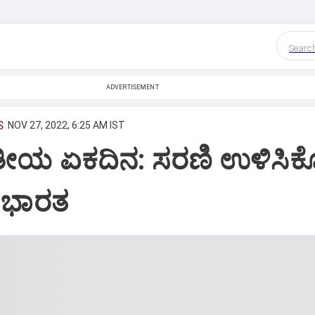
Searc
ADVERTISEMENT
S
NOV 27, 2022, 6:25 AM IST
ಿತೀಯ ಏಕದಿನ: ಸರಣಿ ಉಳಿಸಿಕೊ
ಿ ಭಾರತ