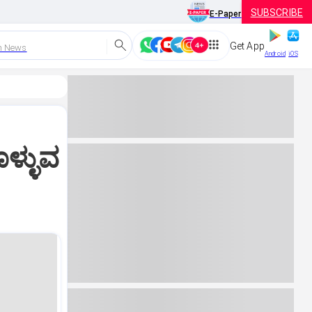
SUBSCRIBE
E-Paper
Get App
h News
Android
iOS
ಳ್ಳುವ