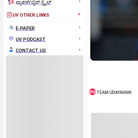
ಫ್ಯಾಶನ್/ಲೈಫ್‌ ಸ್ಟೈಲ್
UV OTHER LINKS
E-PAPER
UV PODCAST
CONTACT US
TEAM UDAYAVANI