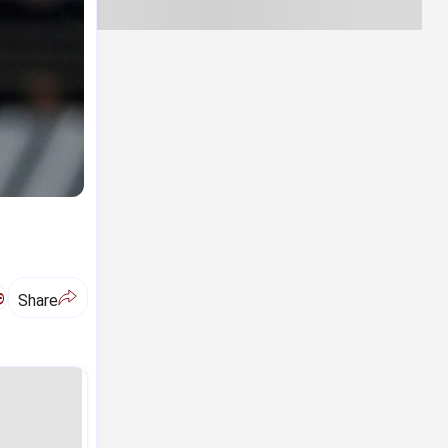
ಅ
Share