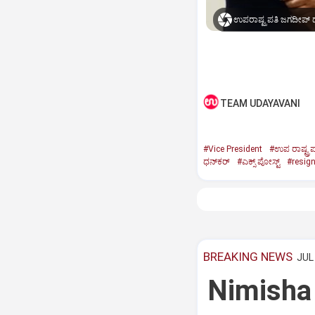
ಉಪರಾಷ್ಟ್ರಪತಿ ಜಗದೀಪ್‌ ಧ
TEAM UDAYAVANI
#Vice President
#ಉಪ ರಾಷ್ಟ್ರಪ
ಧನ್‌ಕರ್‌
#ಎಕ್ಸ್‌ ಪೋಸ್ಟ್
#resig
BREAKING NEWS
JUL 
Nimisha 