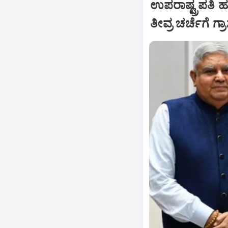
ಉಪರಾಷ್ಟ್ರಪತಿ 
ತೀವ್ರ ಚರ್ಚೆಗೆ ಗ್ರ