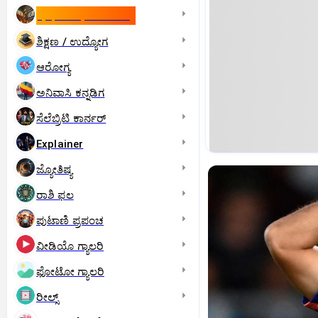
ಇಸ್ರೇಲ್- ಇರಾನ್‌ ಯುದ್ಧ
ಶಿಕ್ಷಣ / ಉದ್ಯೋಗ
ಆರೋಗ್ಯ
ಅನಿವಾಸಿ ಕನ್ನಡಿಗ
ಸೆಲೆಬ್ರಿಟಿ ಕಾರ್ನರ್‌
Explainer
ಜ್ಯೋತಿಷ್ಯ
ರಾಶಿ ಫಲ
ಪುಟಾಣಿ ಪ್ರಪಂಚ
ವೀಡಿಯೊ ಗ್ಯಾಲರಿ
ಫೋಟೋ ಗ್ಯಾಲರಿ
ರೀಲ್ಸ್