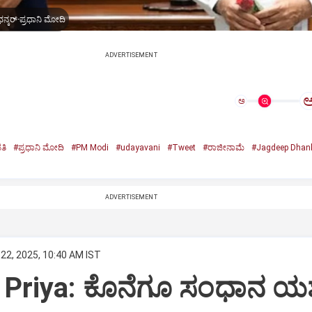
ನ್ಕರ್-ಪ್ರಧಾನಿ ಮೋದಿ
ADVERTISEMENT
ಅ
ತಿ
#ಪ್ರಧಾನಿ ಮೋದಿ
#PM Modi
#udayavani
#Tweet
#ರಾಜೀನಾಮೆ
#Jagdeep Dhan
n
ADVERTISEMENT
22, 2025, 10:40 AM IST
Priya: ಕೊನೆಗೂ ಸಂಧಾನ ಯಶಸ