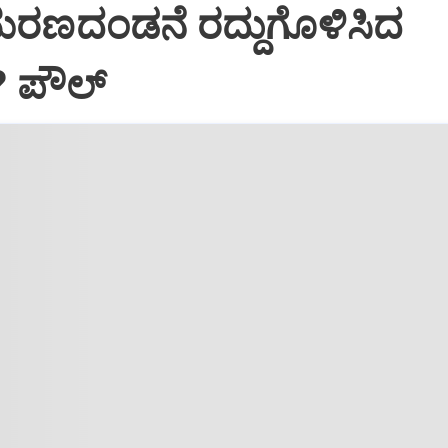
ಮರಣದಂಡನೆ ರದ್ದುಗೊಳಿಸಿದ
? ಪೌಲ್