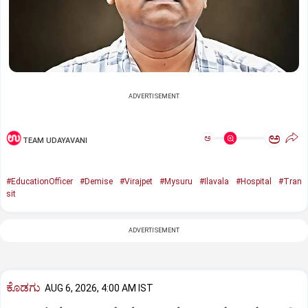
ADVERTISEMENT
ಅ
ಅ
TEAM UDAYAVANI
#EducationOfficer
#Demise
#Virajpet
#Mysuru
#Ilavala
#Hospital
#Tran
sit
ADVERTISEMENT
ಕೊಡಗು
AUG 6, 2026, 4:00 AM IST