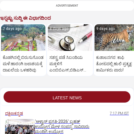
ADVERTISEMENT
ಇನ್ನಷ್ಟು ಸುದ್ದಿ ಈ ವಿಭಾಗದಿಂದ
7 days ago
8 days ago
9 days ago
ಕೊಡಗಿನಲ್ಲಿ ಬಿರುಸುಗೊಂಡ
ಸಶಸ್ತ್ರ ಪಡೆ ಸಿಬಂದಿಯ
ಕುಶಾಲನಗರ: ಕಾಫಿ
ಮಳೆ:ಹಾರಂಗಿ ಜಲಾಶಯಕ್ಕೆ
ಮಕ್ಕಳಿಗೆ
ತೋಟದಲ್ಲಿ ಹುಲಿ ಪ್ರತ್ಯಕ್ಷ:
ದಾಖಲೆಯ ಒಳಹರಿವು
ಎಂಬಿಬಿಎಸ್‌,ಬಿಡಿಎಸ್‌
ಕಾರ್ಮಿಕರು ಪಾರು!
ಸೀಟು: ಅರ್ಜಿ ಆಹ್ವಾನ
LATEST NEWS
ದಕ್ಷಿಣಕನ್ನಡ
7:17 PM IST
'ಆಳ್ವಾಸ್‌ ಪ್ರಗತಿ-2026' ಬೃಹತ್
ಉದ್ಯೋಗ ಮೇಳ ಸಂಪನ್ನ: ಸಾವಿರಾರು
ಮಂದಿಗೆ ಉದ್ಯೋಗ