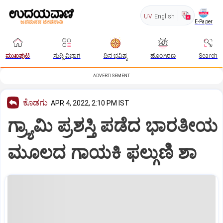
UV
English
E-Paper
ಮುಖಪುಟ
ಸುದ್ದಿ ವಿಭಾಗ
ದಿನ ಭವಿಷ್ಯ
ಹೊಂಗಿರಣ
Search
ADVERTISEMENT
ಕೊಡಗು
APR 4, 2022, 2:10 PM IST
ಗ್ರ್ಯಾಮಿ ಪ್ರಶಸ್ತಿ ಪಡೆದ ಭಾರತೀಯ
ಮೂಲದ ಗಾಯಕಿ ಫಲ್ಗುಣಿ ಶಾ