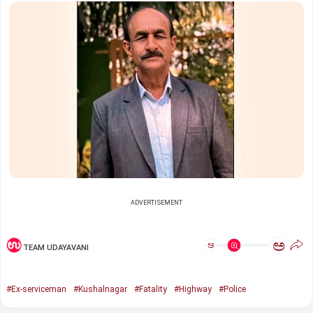
ADVERTISEMENT
ಅ
ಅ
TEAM UDAYAVANI
#Ex-serviceman
#Kushalnagar
#Fatality
#Highway
#Police