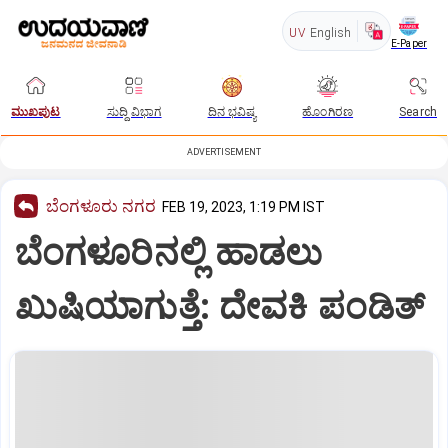
UV
English
E-Paper
ಮುಖಪುಟ
ಸುದ್ದಿ ವಿಭಾಗ
ದಿನ ಭವಿಷ್ಯ
ಹೊಂಗಿರಣ
Search
ADVERTISEMENT
ಬೆಂಗಳೂರು ನಗರ
FEB 19, 2023, 1:19 PM IST
ಬೆಂಗಳೂರಿನಲ್ಲಿ ಹಾಡಲು
ಖುಷಿಯಾಗುತ್ತೆ: ದೇವಕಿ ಪಂಡಿತ್‌