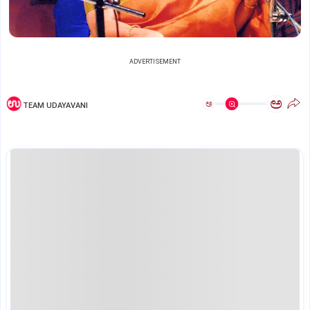
ADVERTISEMENT
ಅ
ಅ
TEAM UDAYAVANI