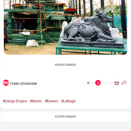
ADVERTISEMENT
ಅ
ಅ
TEAM UDAYAVANI
#Ganga Empire
#bloom
#flowers
#Lalbagh
ADVERTISEMENT