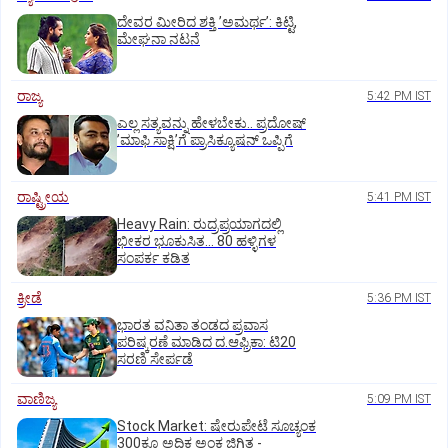
ದೇವರ ಮೀರಿದ ಶಕ್ತಿ ʼಅಮರ್ಥʼ: ಕಿಟ್ಟಿ,
ಮೇಘನಾ ನಟನೆ
ರಾಜ್ಯ
5:42 PM IST
ಎಲ್ಲ ಸತ್ಯವನ್ನು ಹೇಳಬೇಕು.. ಪ್ರದೋಷ್‌
ʼಮಾಫಿ ಸಾಕ್ಷಿʼಗೆ ಪ್ರಾಸಿಕ್ಯೂಷನ್ ಒಪ್ಪಿಗೆ
ರಾಷ್ಟ್ರೀಯ
5:41 PM IST
Heavy Rain: ರುದ್ರಪ್ರಯಾಗದಲ್ಲಿ
ಭೀಕರ ಭೂಕುಸಿತ... 80 ಹಳ್ಳಿಗಳ
ಸಂಪರ್ಕ ಕಡಿತ
ಕ್ರೀಡೆ
5:36 PM IST
ಭಾರತ ವನಿತಾ ತಂಡದ ಪ್ರವಾಸ
ಪರಿಷ್ಕರಣೆ ಮಾಡಿದ ದ.ಆಫ್ರಿಕಾ: ಟಿ20
ಸರಣಿ ಸೇರ್ಪಡೆ
ವಾಣಿಜ್ಯ
5:09 PM IST
Stock Market: ಷೇರುಪೇಟೆ ಸೂಚ್ಯಂಕ
300ಕ್ಕೂ ಅಧಿಕ ಅಂಕ ಜಿಗಿತ -