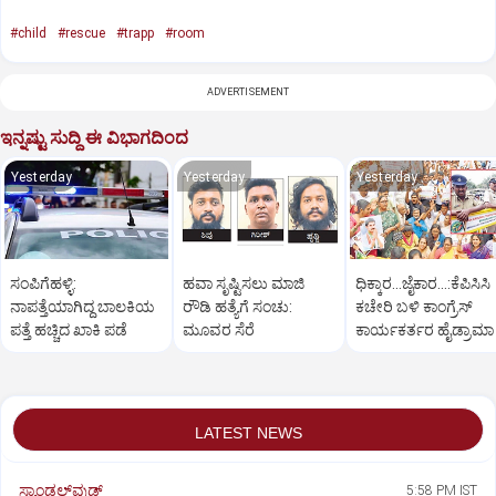
#child
#rescue
#trapp
#room
ADVERTISEMENT
ಇನ್ನಷ್ಟು ಸುದ್ದಿ ಈ ವಿಭಾಗದಿಂದ
Yesterday
Yesterday
Yesterday
ಸಂಪಿಗೆಹಳ್ಳಿ:
ಹವಾ ಸೃಷ್ಟಿಸಲು ಮಾಜಿ
ಧಿಕ್ಕಾರ...ಜೈಕಾರ...:ಕೆಪಿಸಿಸಿ
ನಾಪತ್ತೆಯಾಗಿದ್ದ ಬಾಲಕಿಯ
ರೌಡಿ ಹತ್ಯೆಗೆ ಸಂಚು:
ಕಚೇರಿ ಬಳಿ ಕಾಂಗ್ರೆಸ್‌
ಪತ್ತೆ ಹಚ್ಚಿದ ಖಾಕಿ ಪಡೆ
ಮೂವರ ಸೆರೆ
ಕಾರ್ಯಕರ್ತರ ಹೈಡ್ರಾಮಾ
LATEST NEWS
ಸ್ಯಾಂಡಲ್‌ವುಡ್‌
5:58 PM IST