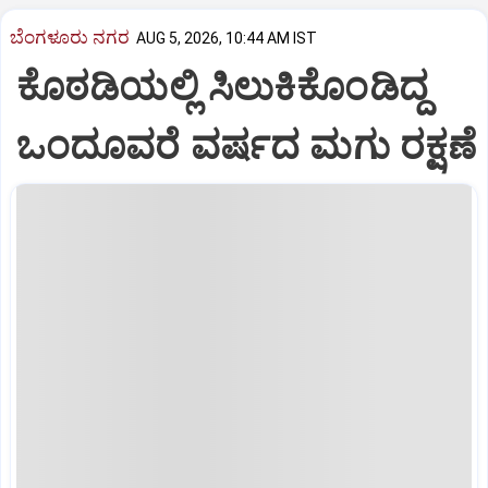
ಬೆಂಗಳೂರು ನಗರ
AUG 5, 2026, 10:44 AM IST
ಕೊಠಡಿಯಲ್ಲಿ ಸಿಲುಕಿಕೊಂಡಿದ್ದ
ಒಂದೂವರೆ ವರ್ಷದ ಮಗು ರಕ್ಷಣೆ